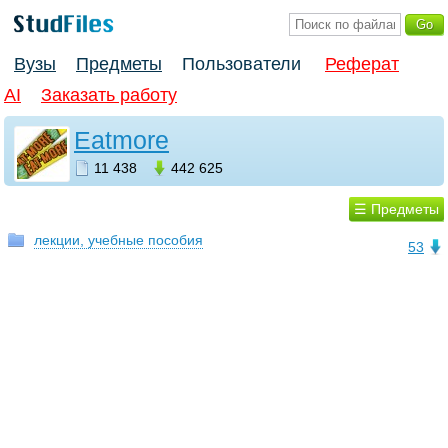
Вузы
Предметы
Пользователи
Реферат
AI
Заказать работу
Eatmore
11 438
442 625
☰ Предметы
лекции, учебные пособия
53