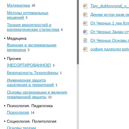
Математика
Tipy_dukhovnosti_v_
28
Методы оптимальных
Динам истор разв ле
решений
3
От Черных 1 лек Клт 
Теория вероятностей и
математическая статистика
6
От Черных Задан ст
•
Медицина
От Черных Основы го
Военная и экстремальная
софия палеолог.ppt
медицина
3
•
Прочее
[НЕСОРТИРОВАННОЕ]
3
Безопасность Техносферы
1
Инженерная защита
населения и территорий
1
Основы организации и ведения
гражданской защиты
12
•
Психология. Педагогика
Психология
14
•
Социология. Политология
Основы теории