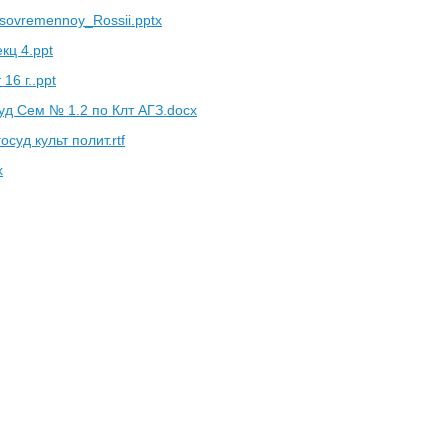
sovremennoy_Rossii.pptx
кц 4.ppt
16 г..ppt
уд Сем № 1.2 по Клт АГЗ.docx
суд культ полит.rtf
x