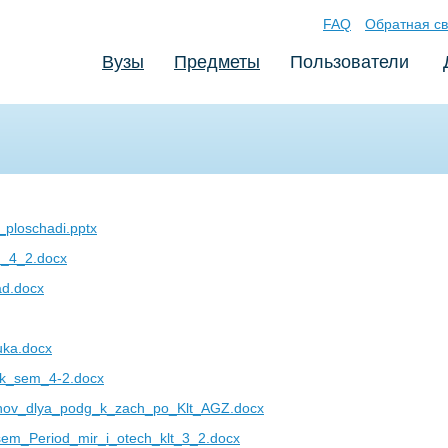
FAQ
Обратная св
Вузы
Предметы
Пользователи
ploschadi.pptx
_4_2.docx
ad.docx
uka.docx
k_sem_4-2.docx
nov_dlya_podg_k_zach_po_Klt_AGZ.docx
em_Period_mir_i_otech_klt_3_2.docx