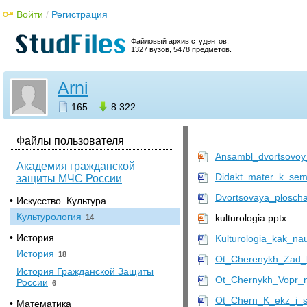
Войти
/
Регистрация
Файловый архив студентов.
1327 вузов, 5478 предметов.
Arni
165
8 322
Файлы пользователя
Ansambl_dvortsovoy_
Академия гражданской
Didakt_mater_k_sem
защиты МЧС России
Dvortsovaya_plosch
•
Искусство. Культура
Культурология
kulturologia.pptx
14
•
История
Kulturologia_kak_na
История
18
Ot_Cherenykh_Zad_
История Гражданской Защиты
Ot_Chernykh_Vopr_
России
6
Ot_Chern_K_ekz_i_s
•
Математика