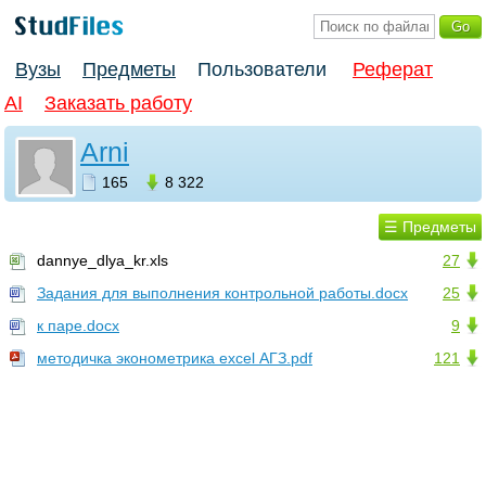
Вузы
Предметы
Пользователи
Реферат
AI
Заказать работу
Arni
165
8 322
☰ Предметы
dannye_dlya_kr.xls
27
Задания для выполнения контрольной работы.docx
25
к паре.docx
9
методичка эконометрика excel АГЗ.pdf
121