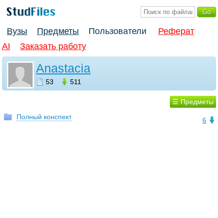
Вузы
Предметы
Пользователи
Реферат
AI
Заказать работу
Anastacia
53
511
☰ Предметы
Полный конспект
6