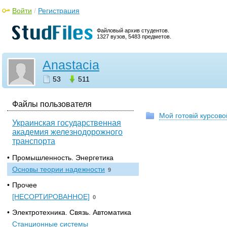
Войти
/
Регистрация
Файловый архив студентов.
1327 вузов, 5483 предметов.
Anastacia
53
511
Файлы пользователя
Мой готовій курсов
Украинская государственная
академия железнодорожного
транспорта
•
Промышленность. Энергетика
Основы теории надежности
9
•
Прочее
[НЕСОРТИРОВАННОЕ]
0
•
Электротехника. Связь. Автоматика
Станционные системы