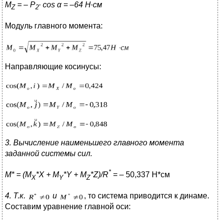
M
= –
P
∙
cos
α
= –64 Н∙см
Z
2
Модуль главного момента:
Направляющие косинусы:
3. Вычисление наименьшего главного момента
заданной системы сил.
*
M* = (M
*X + M
*Y + M
*Z)/R
= –
50,337 Н*см
X
Y
Z
4. Т.к.
и
, то система приводится к динаме.
Составим уравнение главной оси: