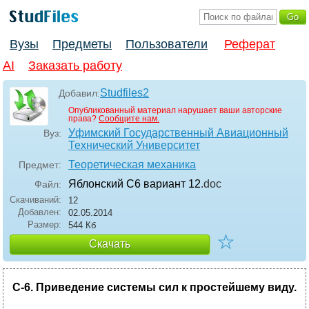
Вузы
Предметы
Пользователи
Реферат
AI
Заказать работу
Studfiles2
Добавил:
Опубликованный материал нарушает ваши авторские
права?
Сообщите нам.
Уфимский Государственный Авиационный
Вуз:
Технический Университет
Теоретическая механика
Предмет:
Яблонский С6 вариант 12
.doc
Файл:
Скачиваний:
12
Добавлен:
02.05.2014
Размер:
544 Кб
☆
Скачать
C
-6. Приведение системы сил к простейшему виду.