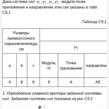
Дана система сил
; модули точек
приложения и направления этих сил указаны в табл.
C6.1
Таблица
C
6.1
Размеры
прямоуголного
параллелипипеда,
см
Модуль,
Точка
a
b
c
направлени
Н
приложения
4
8
6
6
A
AE
1. Определение главного вектора заданной системы
сил. Заданная система сил показана на рис
C
6.1