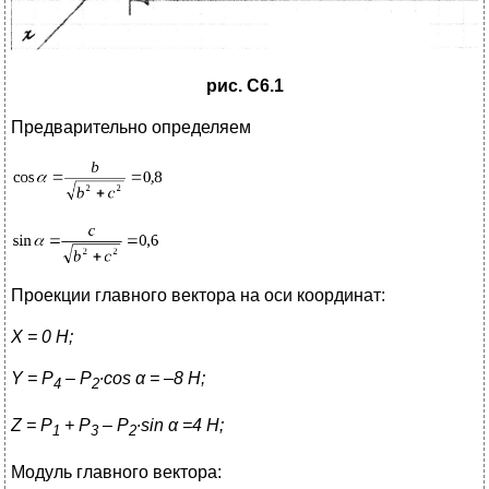
рис.
C
6.1
Предварительно определяем
Проекции главного вектора на оси координат:
X
= 0 Н;
Y
=
P
–
P
∙
cos
α
= –8 Н;
4
2
Z
=
P
+
P
–
P
∙
sin
α
=4 Н;
1
3
2
Модуль главного вектора: