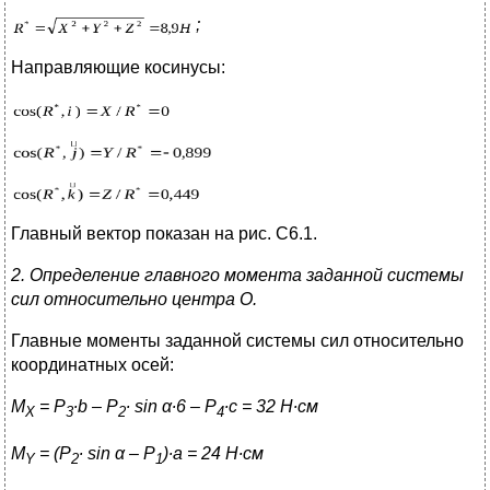
;
Направляющие косинусы:
Главный вектор показан на рис. C6.1.
2. Определение главного момента заданной системы
сил относительно центра О.
Главные моменты заданной системы сил относительно
координатных осей:
M
=
P
∙
b
–
P
∙
sin
α
∙6 –
P
∙
c
= 32 Н∙см
X
3
2
4
M
= (P
∙ sin α – P
)∙a = 24
Н
∙
см
Y
2
1