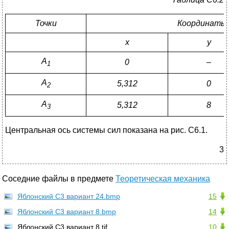
Точки
Координаты,
x
y
A
0
–
1
A
5
,312
0
2
A
5,312
8
3
Центральная ось системы сил показана на рис. C6.1.
3
Соседние файлы в предмете
Теоретическая механика
Яблонский С3 вариант 24.bmp
15
Яблонский С3 вариант 8.bmp
14
Яблонский С3 вариант 8.tif
10