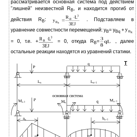
рассматривается основная система под действием
"лишней" неизвестной R
, и находится прогиб от
B
действия R
:
. Подставляем в
B
уравнение совместности перемещений: y
= y
+
B
В
q
= 0, т.е. +
= 0, откуда R
=
, далее
B
остальные реакции находятся из уравнений статики.
Т