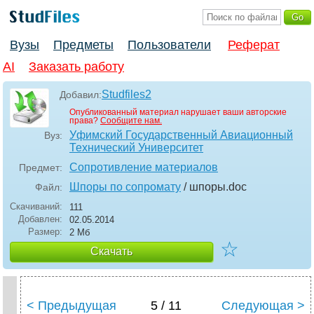
Вузы
Предметы
Пользователи
Реферат
AI
Заказать работу
Studfiles2
Добавил:
Опубликованный материал нарушает ваши авторские
права?
Сообщите нам.
Уфимский Государственный Авиационный
Вуз:
Технический Университет
Сопротивление материалов
Предмет:
Шпоры по сопромату
/ шпоры
.doc
Файл:
Скачиваний:
111
Добавлен:
02.05.2014
Размер:
2 Мб
☆
Скачать
< Предыдущая
5 / 11
Следующая >