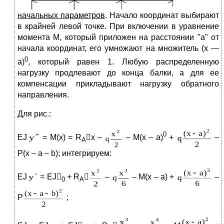
начальных параметров
. Начало координат выбирают
в крайней левой точке. При включении в уравнение
момента М, который приложен на расстоянии "а" от
начала координат, его умножают на множитель (х —
0
а)
, который равен 1. Любую распределенную
нагрузку продлевают до конца балки, а для ее
компенсации прикладывают нагрузку обратного
направления.
Для рис.:
0
EJ
= M(x) = R
x –
– M(x – a)
+
–
A
P(x – a – b); интегрируем:
EJ
= EJ
+ R

–
– M(x – a) +
–
0
A
P
;