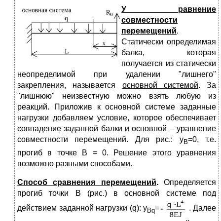
У
равнение
совместности
перемещений
.
Статически определимая
балка, которая
получается из статически
неопределимой при удалении "лишнего"
закрепления, называется
основной системой
. За
"лишнюю" неизвестную можно взять любую из
реакций. Приложив к основной системе заданные
нагрузки добавляем условие, которое обеспечивает
совпадение заданной балки и основной – уравнение
совместности перемещений. Для рис.: y
=0, т.е.
B
прогиб в точке В = 0. Решение этого уравнения
возможно разными способами.
Способ сравнения перемещений
.
Определяется
прогиб точки В (рис.) в основной системе под
действием заданной нагрузки (q): y
=
. Далее
В
q