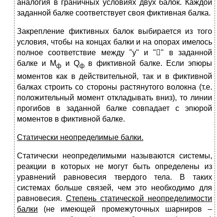
аналогия в граничных условиях двух балок. Каждой
заданной балке соответствует своя фиктивная балка.
Закрепление фиктивных балок выбирается из того
условия, чтобы на концах балки и на опорах имелось
полное соответствие между "y" и "" в заданной
балке и М
и Q
в фиктивной балке. Если эпюры
ф
ф
моментов как в действительной, так и в фиктивной
балках строить со стороны растянутого волокна (т.е.
положительный момент откладывать вниз), то линии
прогибов в заданной балке совпадает с эпюрой
моментов в фиктивной балке.
Статически неопределимые балки.
Статически неопределимыми называются системы,
реакции в которых не могут быть определены из
уравнений равновесия твердого тела. В таких
системах больше связей, чем это необходимо для
равновесия.
Степень статической неопределимости
балки
(не имеющей промежуточных шарниров –