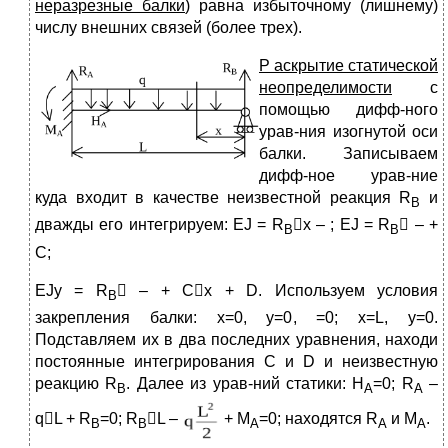
неразрезные балки
) равна избыточному (лишнему)
числу внешних связей (более трех).
Р
аскрытие статической
неопределимости
с
помощью дифф-ного
урав-ния изогнутой оси
балки. Записываем
дифф-ное урав-ние
куда входит в качестве неизвестной реакция R
и
B
дважды его интегрируем: EJ = R
x – ; EJ = R
 – +
В
В
С;
EJy = R
 – + Сх + D. Используем условия
В
закрепления балки: х=0, y=0, =0; x=L, y=0.
Подставляем их в два последних уравнения, находи
постоянные интегрирования С и D и неизвестную
реакцию R
. Далее из урав-ний статики: H
=0; R
–
B
A
A
qL + R
=0; R
L –
+ M
=0; находятся R
и M
.
B
B
A
A
A