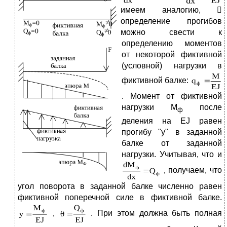
имеем аналогию, 
определение прогибов
можно свести к
определению моментов
от некоторой фиктивной
(условной) нагрузки в
фиктивной балке:
. Момент от фиктивной
нагрузки М
после
ф
деления на EJ равен
прогибу "y" в заданной
балке от заданной
нагрузки. Учитывая, что и
, получаем, что
угол поворота в заданной балке численно равен
фиктивной поперечной силе в фиктивной балке.
,
. При этом должна быть полная