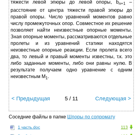
тяжести левой эпюры до левой опоры, b
–
n
+1
расстояние от центра тяжести правой эпюры до
правой опоры. Число уравнений моментов равно
числу промежуточных опор. Совместное их решение
позволяет найти неизвестные опорные моменты.
Зная опорные моменты, рассматриваются отдельные
пролеты и из уравнений статики находятся
неизвестные опорные реакции. Если пролета всего
два, то левый и правый моменты известны, т.к. это
либо заданные моменты, либо они равны нулю. В
результате получаем одно уравнение с одним
неизвестным М
.
1
< Предыдущая
5 / 11
Следующая >
Соседние файлы в папке
Шпоры по сопромату
1 часть.doc
113