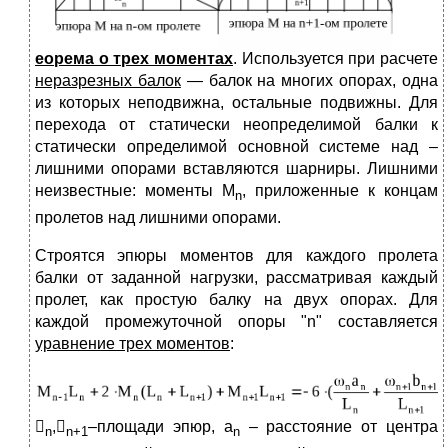
еорема о трех моментах
. Используется при расчете
неразрезных балок
— балок на многих опорах, одна
из которых неподвижна, остальные подвижны. Для
перехода от статически неопределимой балки к
статически определимой основной системе над –
лишними опорами вставляются шарниры. Лишними
неизвестные: моменты M
, приложенные к концам
n
пролетов над лишними опорами.
Строятся эпюры моментов для каждого пролета
балки от заданной нагрузки, рассматривая каждый
пролет, как простую балку на двух опорах. Для
каждой промежуточной опоры "n" составляется
уравнение трех моментов
:

,
–площади эпюр, a
– расстояние от центра
n
n
+1
n