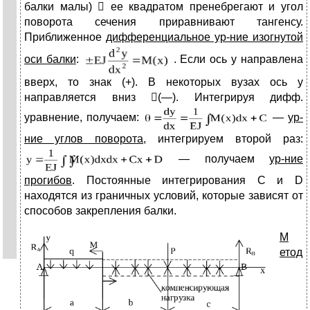
балки малы)  ее квадратом пренебрегают и угол
поворота сечения приравнивают тангенсу.
Приближенное
дифференциальное ур-ние изогнутой
оси балки
:
. Если ось y направлена
вверх, то знак (+). В некоторых вузах ось y
направляется вниз (—). Интегрируя дифф.
уравнение, получаем:
—
ур-
ние углов поворота
, интегрируем второй раз:
— получаем
ур-ние
прогибов
. Постоянные интегрирования С и D
находятся из граничных условий, которые зависят от
способов закрепления балки.
М
етод