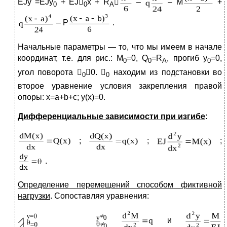
EJy =EJy
+ EJ
x + R

–
– M
+
0
0
A
– P
.
Начальные параметры — то, что мы имеем в начале
координат, т.е. для рис.: М
=0, Q
=R
, прогиб y
=0,
0
0
A
0
угол поворота 
0. 
находим из подстановки во
0
0
второе уравнение условия закрепления правой
опоры: x=a+b+c; y(x)=0.
Дифференциальные зависимости при изгибе
:
;
;
;
.
Определение перемещений способом фиктивной
нагрузки
. Сопоставляя уравнения:
и