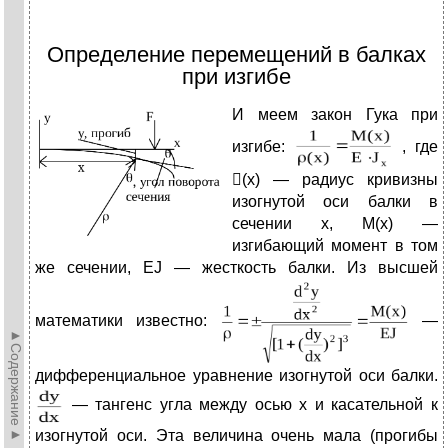
Определение перемещений в балках
при изгибе
И
меем закон Гука при
изгибе:
, где
(х) — радиус кривизны
изогнутой оси балки в
сечении х, М(х) —
изгибающий момент в том
же сечении, EJ — жесткость балки. Из высшей
математики известно:
—
►Содержание►
дифференциальное уравнение изогнутой оси балки.
— тангенс угла между осью х и касательной к
изогнутой оси. Эта величина очень мала (прогибы