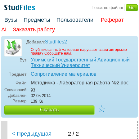
Вузы
Предметы
Пользователи
Реферат
AI
Заказать работу
Studfiles2
Добавил:
Опубликованный материал нарушает ваши авторские
права?
Сообщите нам.
Уфимский Государственный Авиационный
Вуз:
Технический Университет
Сопротивление материалов
Предмет:
Методичка - Лабораторная работа №2
.doc
Файл:
Скачиваний:
93
Добавлен:
02.05.2014
Размер:
139 Кб
☆
Скачать
< Предыдущая
2 / 2