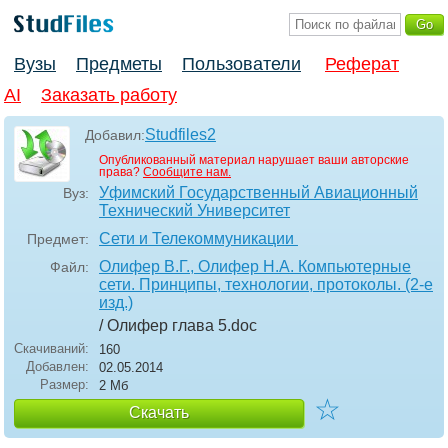
Вузы
Предметы
Пользователи
Реферат
AI
Заказать работу
Studfiles2
Добавил:
Опубликованный материал нарушает ваши авторские
права?
Сообщите нам.
Уфимский Государственный Авиационный
Вуз:
Технический Университет
Сети и Телекоммуникации
Предмет:
Олифер В.Г., Олифер Н.А. Компьютерные
Файл:
сети. Принципы, технологии, протоколы. (2-е
изд.)
/ Олифер глава 5
.doc
Скачиваний:
160
Добавлен:
02.05.2014
Размер:
2 Мб
☆
Скачать