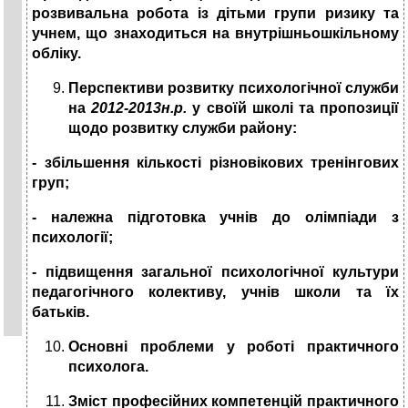
розвивальна робота із дітьми групи ризику та
учнем, що знаходиться на внутрішньошкільному
обліку.
Перспективи розвитку психологічної служби
на
201
2
-201
3
н.р.
у своїй школі та пропозиції
щодо розвитку служби району:
- збільшення кількості різновікових тренінгових
груп;
- належна підготовка учнів до олімпіади з
психології;
- підвищення загальної психологічної культури
педагогічного колективу, учнів школи та їх
батьків.
Основні проблеми у роботі практичного
психолога.
Зміст професійних компетенцій практичного