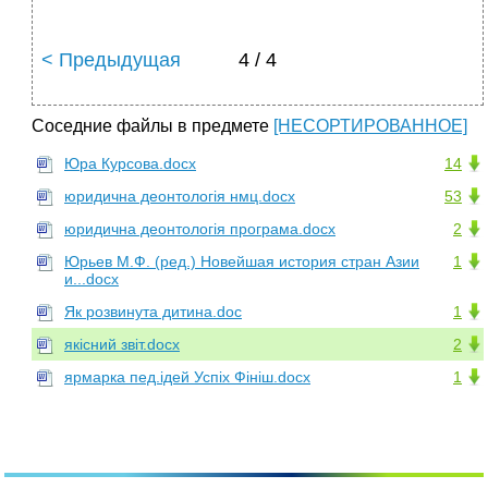
< Предыдущая
4 / 4
Соседние файлы в предмете
[НЕСОРТИРОВАННОЕ]
Юра Курсова.docx
14
юридична деонтологія нмц.docx
53
юридична деонтологія програма.docx
2
Юрьев М.Ф. (ред.) Новейшая история стран Азии
1
и...docx
Як розвинута дитина.doc
1
якісний звіт.docx
2
ярмарка пед.ідей Успіх Фініш.docx
1