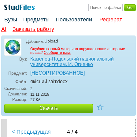
Вузы
Предметы
Пользователи
Реферат
AI
Заказать работу
Upload
Добавил:
Опубликованный материал нарушает ваши авторские
права?
Сообщите нам.
Каменец-Подольский национальный
Вуз:
университет им. И. Огиенко
[НЕСОРТИРОВАННОЕ]
Предмет:
якісний звіт
.docx
Файл:
Скачиваний:
2
Добавлен:
11.11.2019
Размер:
27 Кб
☆
Скачать
< Предыдущая
4 / 4