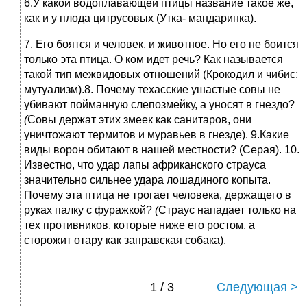
6.У какой водоплавающей птицы название такое же,
как и у плода цитрусовых (Утка- мандаринка).
7. Его боятся и человек, и животное. Но его не боится
только эта птица. О ком идет речь? Как называется
такой тип межвидовых отношений (Крокодил и чибис;
мутуализм).8. Почему техасские ушастые совы не
убивают пойманную слепозмейку, а уносят в гнездо?
(
Совы держат этих змеек как санитаров, они
уничтожают термитов и муравьев в гнезде). 9.Какие
виды ворон обитают в нашей местности? (Серая). 10.
Известно, что удар лапы африканского страуса
значительно сильнее удара лошадиного копыта.
Почему эта птица не трогает человека, держащего в
руках палку с фуражкой?
(
Страус нападает только на
тех противников, которые ниже его ростом, а
сторожит отару как заправская собака).
1 / 3
Следующая >