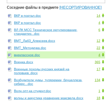
Соседние файлы в предмете
[НЕСОРТИРОВАННОЕ]
ВКР в портал.doc
14
ВКР в портал.doc
4
ВЛ ЛК МСС Техническое регулирование,
6
стандартиз...doc
ВМТ_Лаб3_Алексеев.docx
12
ВМТ_Методичка.doc
22
внеклассное.doc
4
Военка.docx
365
Военные походы русских князей на
17
половцев..docx
Возбудители чумы, туляремии, бруцеллеза,
134
сибирс...doc
Волн.опт-ка студент.doc
1
волны и аккустика,уравнение максвела.docx
18