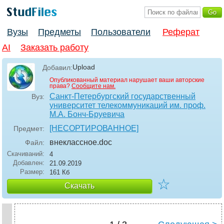
Вузы
Предметы
Пользователи
Реферат
AI
Заказать работу
Upload
Добавил:
Опубликованный материал нарушает ваши авторские
права?
Сообщите нам.
Санкт-Петербургский государственный
Вуз:
университет телекоммуникаций им. проф.
М.А. Бонч-Бруевича
[НЕСОРТИРОВАННОЕ]
Предмет:
внеклассное
.doc
Файл:
Скачиваний:
4
Добавлен:
21.09.2019
Размер:
161 Кб
☆
Скачать