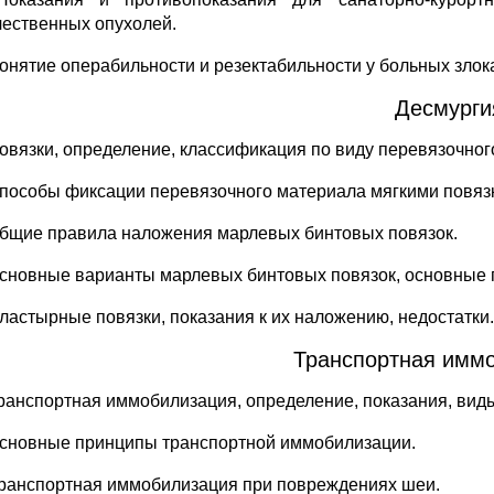
чественных опухолей.
Понятие операбильности и резектабильности у больных злок
Десмурги
Повязки, определение, классификация по виду перевязочног
Способы фиксации перевязочного материала мягкими повяз
Общие правила наложения марлевых бинтовых повязок.
Основные варианты марлевых бинтовых повязок, основные 
Пластырные повязки, показания к их наложению, недостатки.
Транспортная имм
Транспортная иммобилизация, определение, показания, вид
Основные принципы транспортной иммобилизации.
Транспортная иммобилизация при повреждениях шеи.