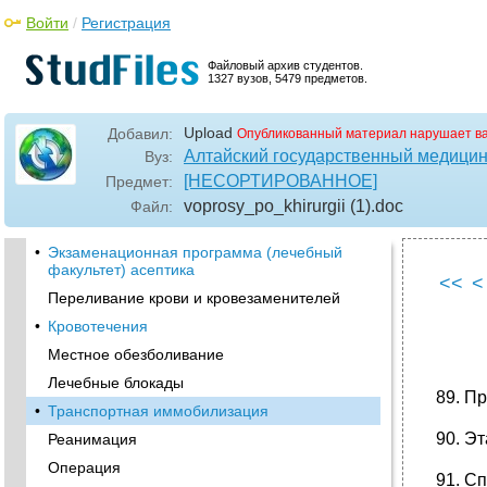
Войти
/
Регистрация
Файловый архив студентов.
1327 вузов, 5479 предметов.
Upload
Добавил:
Опубликованный материал нарушает в
Алтайский государственный медицин
Вуз:
[НЕСОРТИРОВАННОЕ]
Предмет:
voprosy_po_khirurgii (1)
.doc
Файл:
•
Экзаменационная программа (лечебный
факультет) асептика
<<
<
Переливание крови и кровезаменителей
•
Кровотечения
Местное обезболивание
Лечебные блокады
89. П
•
Транспортная иммобилизация
90. Э
Реанимация
Операция
91. С