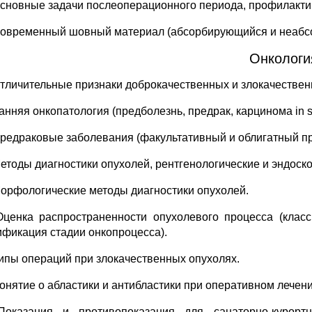
Основные задачи послеоперационного периода, профилакт
Современный шовный материал (абсорбирующийся и неабсо
Онкологи
Отличительные признаки доброкачественных и злокачествен
анняя онкопатология (предболезнь, предрак, карцинома in s
Предраковые заболевания (факультативный и облигатный пр
Методы диагностики опухолей, рентгенологические и эндоск
Морфологические методы диагностики опухолей.
Оценка распространенности опухолевого процесса (клас
ификация стадии онкопроцесса).
Типы операций при злокачественных опухолях.
Понятие о абластики и антибластики при оперативном лечен
Показания и противопоказания для санаторно-курор