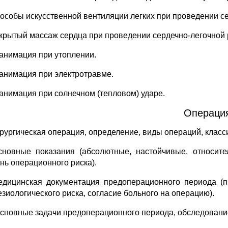
пособы искусственной вентиляции легких при проведении с
акрытый массаж сердца при проведении сердечно-легочной
еанимация при утоплении.
еанимация при электротравме.
еанимация при солнечном (тепловом) ударе.
Операци
ирургическая операция, определение, виды операций, клас
сновные показания (абсолютные, настойчивые, относит
ень операционного риска).
едицинская документация предоперационного периода (п
езиологического риска, согласие больного на операцию).
Основные задачи предоперационного периода, обследование