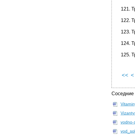
121. 
122. 
123. 
124. 
125. 
<<
<
Соседние
Vitami
Vizant
vodno-
vod_so