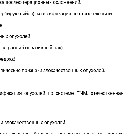
ика послеоперационных осложнений.
рбирующийся), классификация по строению нити.
я
ных опухолей.
itu, ранний инвазивный рак).
едрак).
опические признаки злокачественных опухолей.
сификация опухолей по системе TNM, отечественная
ии злокачественных опухолей.
тного лечения больных, оперированных по поводу