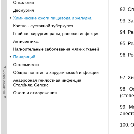
Онкология
92. С
Десмургия
•
Химические ожоги пищевода и желудка
93. З
Костно - суставной туберкулез
94. Р
Гнойная хирургия раны, раневая инфекция.
Антисептика.
95. Р
Нагноительные заболевания мягких тканей
96. Р
•
Панариций
Остеомиелит
◄Содержание◄
Общие понятия о хирургической инфекции
97. Х
Анаэробная гнилостная инфекция.
Столбняк. Сепсис
98. О
Ожоги и отморожения
(степ
99. М
анест
100. 