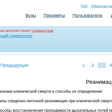
FAQ
Обратная св
Вузы
Предметы
Пользователи
аши авторские права?
Сообщите нам.
ский университет
 Предыдущая
1
2
3
4
Реанимац
ризнаки клинической смерти и способы их определения.
тапы сердечно-легочной реанимации при клинической смерт
пособы восстановления проходимости дыхательных путей п