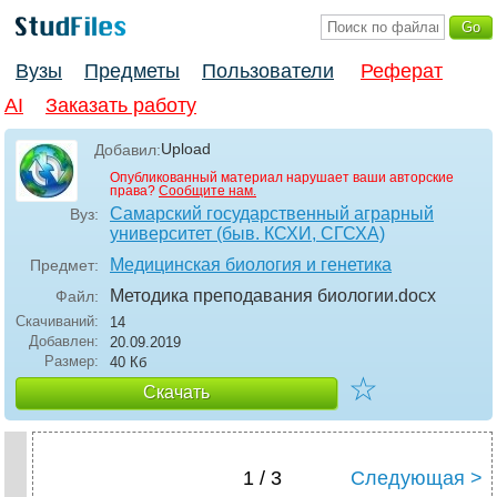
Вузы
Предметы
Пользователи
Реферат
AI
Заказать работу
Upload
Добавил:
Опубликованный материал нарушает ваши авторские
права?
Сообщите нам.
Самарский государственный аграрный
Вуз:
университет (быв. КСХИ, СГСХА)
Медицинская биология и генетика
Предмет:
Методика преподавания биологии
.docx
Файл:
Скачиваний:
14
Добавлен:
20.09.2019
Размер:
40 Кб
☆
Скачать
1 / 3
Следующая >