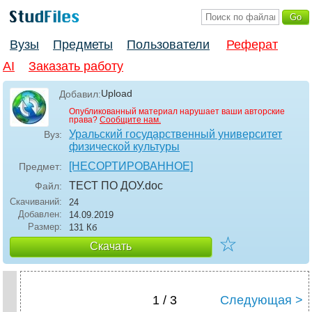
Вузы
Предметы
Пользователи
Реферат
AI
Заказать работу
Upload
Добавил:
Опубликованный материал нарушает ваши авторские
права?
Сообщите нам.
Уральский государственный университет
Вуз:
физической культуры
[НЕСОРТИРОВАННОЕ]
Предмет:
ТЕСТ ПО ДОУ
.doc
Файл:
Скачиваний:
24
Добавлен:
14.09.2019
Размер:
131 Кб
☆
Скачать
1 / 3
Следующая >