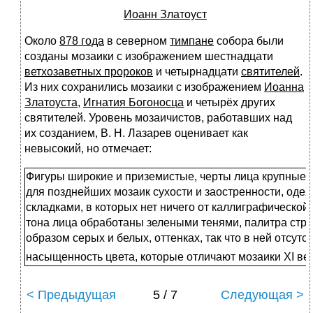
Иоанн Златоуст
Около
878 года
в северном
тимпане
собора были
созданы мозаики с изображением шестнадцати
ветхозаветных пророков
и четырнадцати
святителей
.
Из них сохранились мозаики с изображением
Иоанна
Златоуста
,
Игнатия Богоносца
и четырёх других
святителей. Уровень мозаичистов, работавших над
их созданием, В. Н. Лазарев оценивает как
невысокий, но отмечает:
Фигуры широкие и приземистые, черты лица крупные
для позднейших мозаик сухости и заостренности, од
складками, в которых нет ничего от каллиграфической
тона лица обработаны зелеными тенями, палитра стро
образом серых и белых, оттенках, так что в ней отсутс
насыщенность цвета, которые отличают мозаики XI век
< Предыдущая
5 / 7
Следующая >