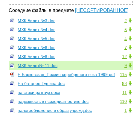
Соседние файлы в предмете
[НЕСОРТИРОВАННОЕ]
МХК Билет №3.doc
2
МХК Билет №4.doc
5
МХК Билет №5.doc
4
МХК Билет №6.doc
7
МХК Билет №8.doc
12
МХК Билет№ 11.doc
9
Н.Барковская_Поэзия серебряного века.1999.pdf
115
На батарее Тушина.doc
88
на стихи ратгауз.docx
11
надежность в психодиагностике.doc
110
налогообложение в образ учрежд.doc
1