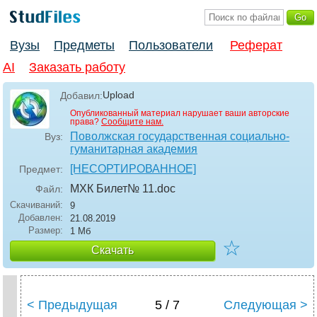
Вузы
Предметы
Пользователи
Реферат
AI
Заказать работу
Upload
Добавил:
Опубликованный материал нарушает ваши авторские
права?
Сообщите нам.
Поволжская государственная социально-
Вуз:
гуманитарная академия
[НЕСОРТИРОВАННОЕ]
Предмет:
МХК Билет№ 11
.doc
Файл:
Скачиваний:
9
Добавлен:
21.08.2019
Размер:
1 Мб
☆
Скачать
< Предыдущая
5 / 7
Следующая >