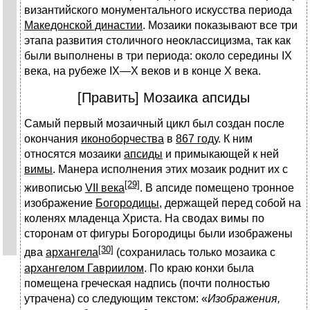
византийского монументального искусства периода
Македонской династии
. Мозаики показывают все три
этапа развития столичного неоклассицизма, так как
были выполнены в три периода: около середины IX
века, на рубеже IX—X веков и в конце X века.
[Править] Мозаика апсиды
Самый первый мозаичный цикл был создан после
окончания
иконоборчества
в
867 году
. К ним
относятся мозаики
апсиды
и примыкающей к ней
вимы
. Манера исполнения этих мозаик роднит их с
[29]
живописью
VII века
. В апсиде помещено тронное
изображение
Богородицы
, держащей перед собой на
коленях младенца Христа. На сводах вимы по
сторонам от фигуры Богородицы были изображены
[30]
два
архангела
(сохранилась только мозаика с
архангелом Гавриилом
. По краю конхи была
помещена греческая надпись (почти полностью
утрачена) со следующим текстом: «
Изображения,