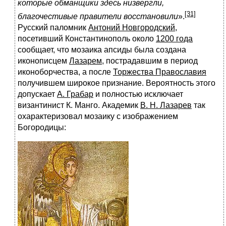
которые обманщики здесь низвергли,
[31]
благочестивые правители восстановили
».
Русский паломник
Антоний Новгородский
,
посетивший Константинополь около
1200 года
сообщает, что мозаика апсиды была создана
иконописцем
Лазарем
, пострадавшим в период
иконоборчества, а после
Торжества Православия
получившем широкое признание. Вероятность этого
допускает
А. Грабар
и полностью исключает
византинист К. Манго. Академик
В. Н. Лазарев
так
охарактеризовал мозаику с изображением
Богородицы: