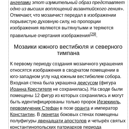
ангелами
этот изумительный образ представляет
одно из высших воплощений византийского гения
».
Отмечают, что мозаичист передал в изображении
порывистую духовную силу, но пропорции
изображения являются вытянутыми и теряются
[29]
правильные очертания изображения
.
Мозаики южного вестибюля и северного
тимпана
К первому периоду создания мозаичного украшения
относятся изображения в сводчатом помещении в
юго-западном углу над южным вестибюлем собора.
Входная стена была украшена
деисусом
(фигура
Иоанна Крестителя
не сохранилась). На своде были
помещены 12 фигур из которых сохранились и могут
быть идентифицированы только пророк
Иезекииль
,
первомученик Стефан
в позе
оранта
и император
Константин
. В
люнетах
боковых стенах помещены
полуфигуры
двенадцати апостолов
и четырёх святых
константинопольских патриархов
периода