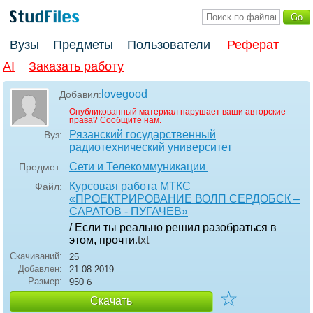
Вузы
Предметы
Пользователи
Реферат
AI
Заказать работу
lovegood
Добавил:
Опубликованный материал нарушает ваши авторские
права?
Сообщите нам.
Рязанский государственный
Вуз:
радиотехнический университет
Сети и Телекоммуникации
Предмет:
Курсовая работа МТКС
Файл:
«ПРОЕКТРИРОВАНИЕ ВОЛП СЕРДОБСК –
САРАТОВ - ПУГАЧЕВ»
/ Если ты реально решил разобраться в
этом, прочти
.txt
Скачиваний:
25
Добавлен:
21.08.2019
Размер:
950 б
☆
Скачать