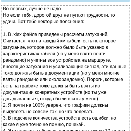
Во-первых, лучше не надо.
Но если тебя, дорогой дру,г не пугают трудности, то
удачи. Вот тебе некторые пояснения:
1. В .xlsx файле приведены рассчеты затуханий.
Считается, что на каждый км кабеля есть некоторое
затухание, которое должно было быть указано в
характеристиках кабеля (но у меня взято почти
рандомно) и учетны все устройства на маршруте,
вносящие затухания и усиливающие сигнал, эти данные
тоже должны быть в документации (но у меня многие
взяты рандомно или околорандомно). Пороги, которые
есть на графике тоже должны быть взяты из
документации конкретных устройств (но ты уже
догадываешься, откуда были взяты у меня).
2. Я почти на 100% уверен, что графики должны
выгдялеть не совсем так, но что поделать.
3. В подсчете количества устройств есть ошибки, но
какие я уже точно не помню, почекай.
4. Этот курсач ты будешь переделывать около 10-ти раз.