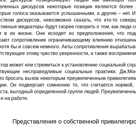
еленных дискурсов некоторые позиции являются более 
орые голоса оказываются услышанными, а другие – нет. Из-
ством дискурсов, невозможно сказать, что кто-то сове
тивные медиаторы будут скорее говорить о том, как люд
и в их жизни. Они исходят из предположения, что под
ают сопротивление ограничивающему влиянию отношений
 хотя бы и совсем немного. Акты сопротивления вырабаты
утствующее этому чувство уверенности, а также восприимчи
тор может или стремиться к установлению социальной спр
твующие несправедливые социальные практики. Дж.Мон
то бросать вызов некоторым преувеличенным привилегиям
ции. Он подвергает сомнению то, что считается нормой, 
кста, выгодный определенной группе людей. Преувеличенны
и на работе.
Представления о собственной привилегир