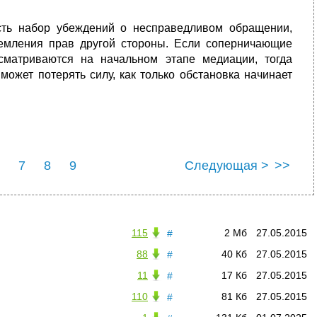
есть набор убеждений о несправедливом обращении,
емления прав другой стороны. Если соперничающие
сматриваются на начальном этапе медиации, тогда
ожет потерять силу, как только обстановка начинает
7
8
9
Следующая >
>>
115
2 Мб
27.05.2015
#
88
40 Кб
27.05.2015
#
11
17 Кб
27.05.2015
#
110
81 Кб
27.05.2015
#