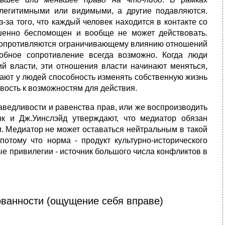
легитимными или видимыми, а другие подавляются.
за того, что каждый человек находится в контакте со
ршенно беспомощен и вообще не может действовать.
и сопротивляются ограничивающему влиянию отношений
обное сопротивление всегда возможно. Когда люди
 власти, эти отношения власти начинают меняться,
вают у людей способность изменять собственную жизнь
вость к возможностям для действия.
аведливости и равенства прав, или же воспроизводить
к и Дж.Уинслэйд утверждают, что медиатор обязан
. Медиатор не может оставаться нейтральным в такой
потому что норма - продукт культурно-исторического
е привилегии - источник большого числа конфликтов в
ованности (ощущение себя вправе)