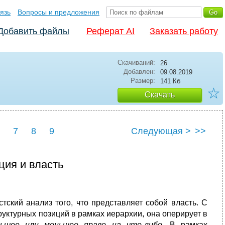
язь
Вопросы и предложения
Добавить файлы
Реферат AI
Заказать работу
Скачиваний:
26
Добавлен:
09.08.2019
Размер:
141 Кб
☆
Скачать
7
8
9
Следующая >
>>
ия и власть
тский анализ того, что представляет собой власть. С
труктурных позиций в рамках иерархии, она оперирует в
ьшее или меньшее право на что-либо
. В рамках