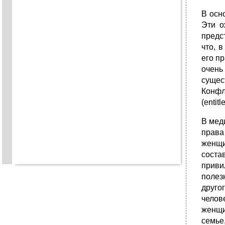
В осн
Эти о
предс
что, 
его п
очен
сущес
Конфл
(entitl
В мед
права
женщи
соста
приви
полез
друго
челов
женщи
семье