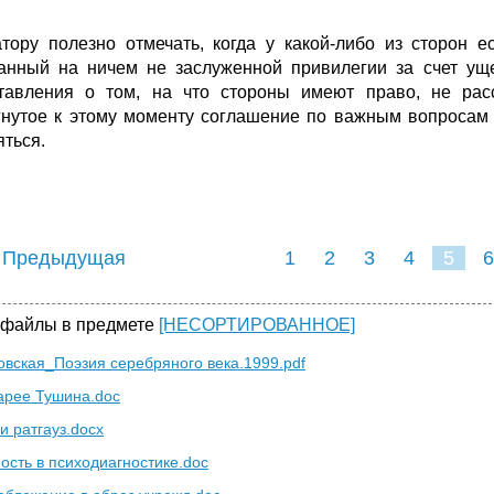
тору полезно отмечать, когда у какой-либо из сторон 
анный на ничем не заслуженной привилегии за счет ущ
тавления о том, на что стороны имеют право, не рас
гнутое к этому моменту соглашение по важным вопросам м
яться.
 Предыдущая
1
2
3
4
5
6
 файлы в предмете
[НЕСОРТИРОВАННОЕ]
овская_Поэзия серебряного века.1999.pdf
арее Тушина.doc
и ратгауз.docx
ость в психодиагностике.doc