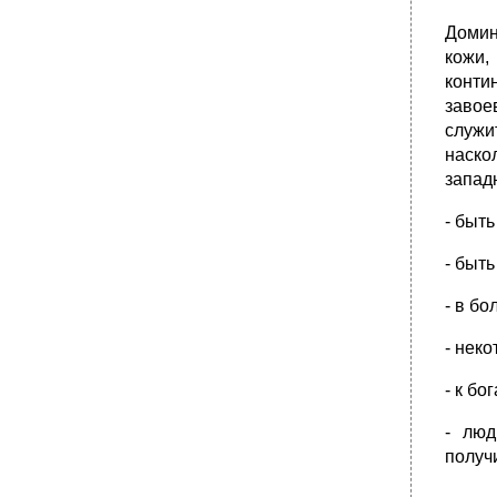
Домин
кожи,
конти
завое
служи
наско
запад
- быт
- быт
- в б
- нек
- к б
- люд
получ