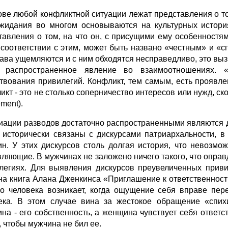
ове любой конфликтной ситуации лежат представления о том
жидания во многом основываются на культурных история
тавления о том, на что он, с присущими ему особенностям
в соответствии с этим, может быть названо «честным» и «
рава ущемляются и с ним обходятся несправедливо, это выз
ь распространенное явление во взаимоотношениях.
твования привилегий. Конфликт, тем самым, есть проявл
икт - это не столько соперничество интересов или нужд, с
ement).
иации разводов достаточно распространенными являются 
 исторически связаны с дискурсами патриархальности, 
н. У этих дискурсов столь долгая история, что невозмо
вляющие. В мужчинах не заложено ничего такого, что опра
легиях. Для выявления дискурсов преувеличенных прив
на книга Алана Дженкинса «Приглашение к ответственности
го человека возникает, когда ощущение себя вправе пер
ека. В этом случае вина за жестокое обращение «спихи
на - его собственность, а женщина чувствует себя ответс
, чтобы мужчина не бил ее.