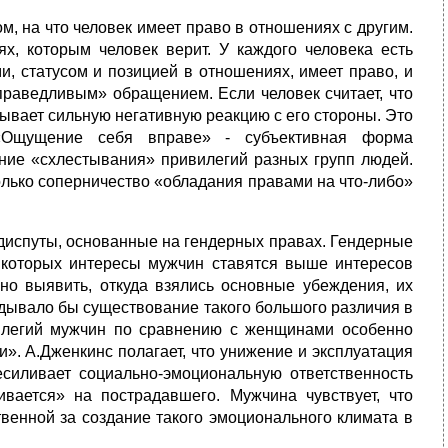
, на что человек имеет право в отношениях с другим.
х, которым человек верит. У каждого человека есть
и, статусом и позицией в отношениях, имеет право, и
справедливым» обращением. Если человек считает, что
ывает сильную негативную реакцию с его стороны. Это
 «Ощущение себя вправе» - субъективная форма
ение «схлестывания» привилегий разных групп людей.
колько соперничество «обладания правами на что-либо»
диспуты, основанные на гендерных правах. Гендерные
в которых интересы мужчин ставятся выше интересов
жно выявить, откуда взялись основные убеждения, их
вдывало бы существование такого большого различия в
илегий мужчин по сравнению с женщинами особенно
». А.Дженкинс полагает, что унижение и эксплуатация
есиливает социально-эмоциональную ответственность
вается» на пострадавшего. Мужчина чувствует, что
твенной за создание такого эмоционального климата в