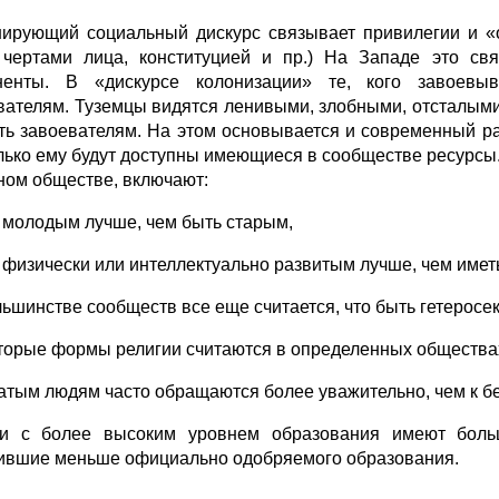
ирующий социальный дискурс связывает привилегии и «
 чертами лица, конституцией и пр.) На Западе это св
ненты. В «дискурсе колонизации» те, кого завоевы
вателям. Туземцы видятся ленивыми, злобными, отсталыми
ть завоевателям. На этом основывается и современный ра
лько ему будут доступны имеющиеся в сообществе ресурс
ном обществе, включают:
ь молодым лучше, чем быть старым,
ь физически или интеллектуально развитым лучше, чем имет
ольшинстве сообществ все еще считается, что быть гетерос
оторые формы религии считаются в определенных общества
огатым людям часто обращаются более уважительно, чем к 
и с более высоким уровнем образования имеют боль
ившие меньше официально одобряемого образования.