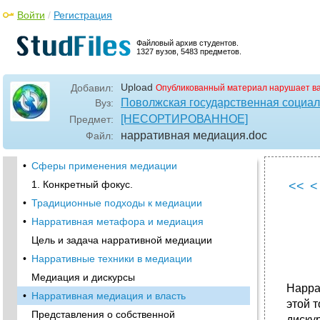
Войти
/
Регистрация
Файловый архив студентов.
1327 вузов, 5483 предметов.
Upload
Добавил:
Опубликованный материал нарушает в
Поволжская государственная социал
Вуз:
[НЕСОРТИРОВАННОЕ]
Предмет:
нарративная медиация
.doc
Файл:
•
Сферы применения медиации
1. Конкретный фокус.
<<
<
•
Традиционные подходы к медиации
•
Нарративная метафора и медиация
Цель и задача нарративной медиации
•
Нарративные техники в медиации
Медиация и дискурсы
Нарра
•
Нарративная медиация и власть
этой 
Представления о собственной
диску