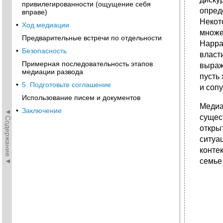
привилегированности (ощущение себя
опред
вправе)
Некот
•
Ход медиации
множе
Предварительные встречи по отдельности
Нарра
•
Безопасность
власт
Примерная последовательность этапов
выраж
медиации развода
пусть
•
5. Подготовьте соглашение
и соп
Использование писем и документов
Медиа
•
Заключение
◄Содержание◄
сущес
откры
ситуа
конте
семье 