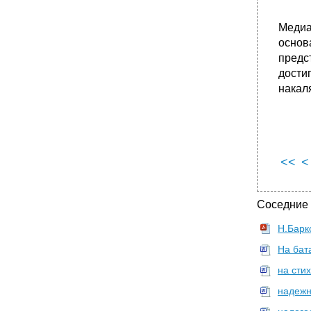
Медиа
основ
предс
дости
накал
<<
<
Соседние
Н.Барк
На бат
на стих
надежн