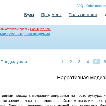
FAQ
Обратная св
Вузы
Предметы
Пользователи
аши авторские права?
Сообщите нам.
ьно-гуманитарная академия
 Предыдущая
1
2
3
4
5
6
Нарративная медиац
тивный подход к медиации опирается на постструктуралис
точки зрения, власть не является свойством тех или иных с
рсе. Дискурсы позиционируют людей как
имеющих бол