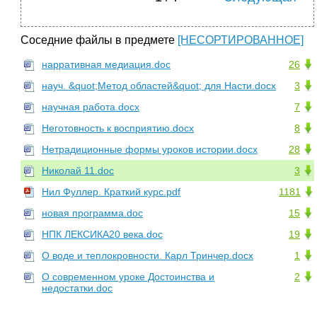
Соседние файлы в предмете
[НЕСОРТИРОВАННОЕ]
нарративная медиация.doc
26
науч. &quot;Метод областей&quot; для Насти.docx
3
научная работа.docx
7
Неготовность к восприятию.docx
8
Нетрадиционные формы уроков истории.docx
28
Николай 11.doc
3
Нил Фуллер. Краткий курс.pdf
1181
новая программа.doc
15
НПК ЛЕКСИКА20 века.doc
19
О воде и теплокровности. Карл Тринчер.docx
1
О современном уроке Достоинства и
2
недостатки.doc