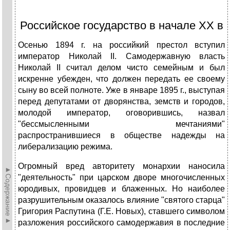
Российское государство в начале XX в
Осенью 1894 г. на российкий престол вступил
император Николай II. Самодержавную власть
Николай II считал делом чисто семейным и был
искренне убежден, что должен передать ее своему
сыну во всей полноте. Уже в январе 1895 г., выступая
перед депутатами от дворянства, земств и городов,
молодой император, оговорившись, назвал
"бессмысленными мечтаниями"
распространившиеся в обществе надежды на
либерализацию режима.
Огромный вред авторитету монархии наносила
►Содержание►
"деятельность" при царском дворе многочисленных
юродивых, провидцев и блаженных. Но наиболее
разрушительным оказалось влияние "святого старца"
Григория Распутина (Г.Е. Новых), ставшего символом
разложения российского самодержавия в последние