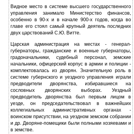
Видное место в системе высшего государственного
управления занимало Министерство финансов,
особенно в 90-х и в начале 900-х годов, когда во
главе его стоял самый крупный деятель последних
двух царствований С.Ю. Витте.
Царская администрация на местах - генерал-
губернаторы, гражданские и военные губернаторы,
градоначальники, судебный персонал, земские
начальники, офицерский корпус в армии и полиции -
комплектовалась из дворян. Значительную роль в
системе губернского и уездного управления играли
предводители дворянства, избиравшиеся на
сословных дворянских выборах. Уездный
предводитель дворянства был первым лицом в
уезде, он председательствовал в важнейших
коллегиальных административных органах -
воинском присутствии, на уездном земском собрании
и др. Дворяне-помещики были полными хозяевами и
в земстве.