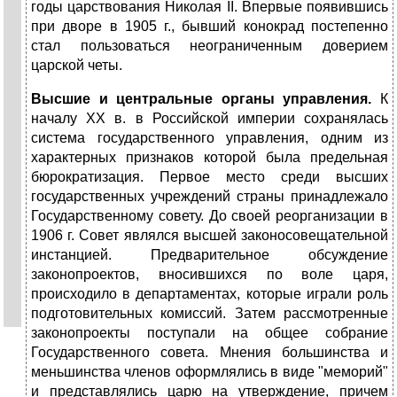
годы царствования Николая II. Впервые появившись
при дворе в 1905 г., бывший конокрад постепенно
стал пользоваться неограниченным доверием
царской четы.
Высшие и центральные органы управления.
К
началу XX в. в Российской империи сохранялась
система государственного управления, одним из
характерных признаков которой была предельная
бюрократизация. Первое место среди высших
государственных учреждений страны принадлежало
Государственному совету. До своей реорганизации в
1906 г. Совет являлся высшей законосовещательной
инстанцией. Предварительное обсуждение
законопроектов, вносившихся по воле царя,
происходило в департаментах, которые играли роль
подготовительных комиссий. Затем рассмотренные
законопроекты поступали на общее собрание
Государственного совета. Мнения большинства и
меньшинства членов оформлялись в виде "меморий"
и представлялись царю на утверждение, причем