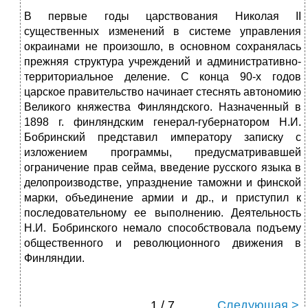
В первые годы царствования Николая II
существенных изменений в системе управления
окраинами не произошло, в основном сохранялась
прежняя структура учреждений и административно-
территориальное деление. С конца 90-х годов
царское правительство начинает стеснять автономию
Великого княжества Финляндского. Назначенный в
1898 г. финляндским генерал-губернатором Н.И.
Бобринский представил императору записку с
изложением программы, предусматривавшей
ограничение прав сейма, введение русского языка в
делопроизводстве, упразднение таможни и финской
марки, объединение армии и др., и приступил к
последовательному ее выполнению. Деятельность
Н.И. Бобринского немало способствовала подъему
общественного и революционного движения в
Финляндии.
1 / 7
Следующая >