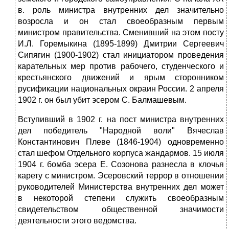
в. роль министра внутренних дел значительно
возросла и он стал своеобразным первым
министром правительства. Сменивший на этом посту
И.Л. Горемыкина (1895-1899) Дмитрии Сергеевич
Сипягин (1900-1902) стал инициатором проведения
карательных мер против рабочего, студенческого и
крестьянского движений и ярым сторонником
русификации национальных окраин России. 2 апреля
1902 г. он был убит эсером С. Балмашевым.
Вступивший в 1902 г. на пост министра внутренних
дел победитель "Народной воли" Вячеслав
Константинович Плеве (1846-1904) одновременно
стал шефом Отдельного корпуса жандармов. 15 июля
1904 г. бомба эсера Е. Созонова разнесла в клочья
карету с министром. Эсеровский террор в отношении
руководителей Министерства внутренних дел может
в некоторой степени служить своеобразным
свидетельством общественной значимости
деятельности этого ведомства.