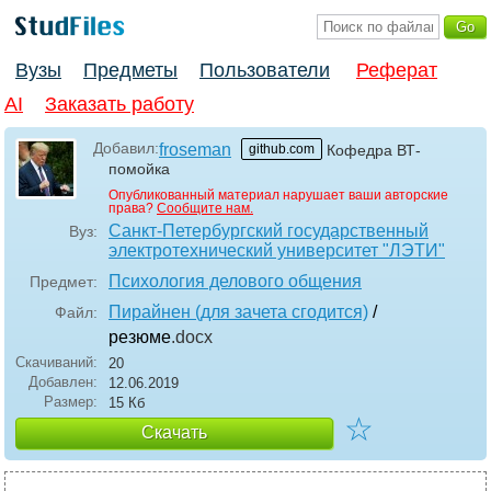
Вузы
Предметы
Пользователи
Реферат
AI
Заказать работу
Добавил:
froseman
github.com
Кофедра ВТ-
помойка
Опубликованный материал нарушает ваши авторские
права?
Сообщите нам.
Санкт-Петербургский государственный
Вуз:
электротехнический университет "ЛЭТИ"
Психология делового общения
Предмет:
Пирайнен (для зачета сгодится)
/
Файл:
резюме
.docx
Скачиваний:
20
Добавлен:
12.06.2019
Размер:
15 Кб
☆
Скачать