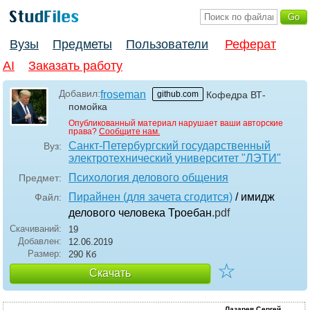
Вузы
Предметы
Пользователи
Реферат
AI
Заказать работу
Добавил:
froseman
github.com
Кофедра ВТ-
помойка
Опубликованный материал нарушает ваши авторские
права?
Сообщите нам.
Санкт-Петербургский государственный
Вуз:
электротехнический университет "ЛЭТИ"
Психология делового общения
Предмет:
Пирайнен (для зачета сгодится)
/ имидж
Файл:
делового человека Троебан
.pdf
Скачиваний:
19
Добавлен:
12.06.2019
Размер:
290 Кб
☆
Скачать
Лазарев Сергей