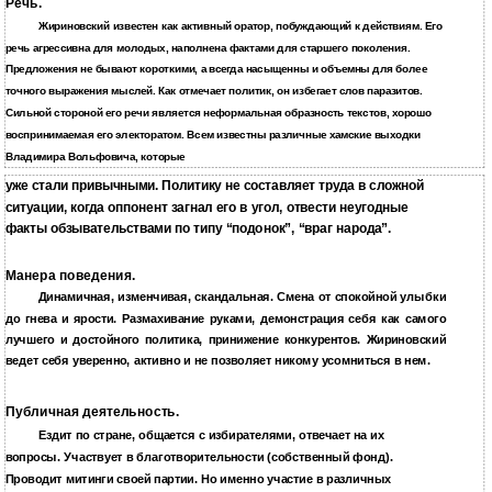
Речь.
Жириновский известен как активный оратор, побуждающий к действиям. Его
речь агрессивна для молодых, наполнена фактами для старшего поколения.
Предложения не бывают короткими, а всегда насыщенны и объемны для более
точного выражения мыслей. Как отмечает политик, он избегает слов паразитов.
Сильной стороной его речи является неформальная образность текстов, хорошо
воспринимаемая его электоратом. Всем известны различные хамские выходки
Владимира Вольфовича, которые
уже стали привычными. Политику не составляет труда в сложной
ситуации, когда оппонент загнал его в угол, отвести неугодные
факты обзывательствами по типу “подонок”, “враг народа”.
Манера поведения.
Динамичная, изменчивая, скандальная. Смена от спокойной улыбки
до гнева и ярости. Размахивание руками, демонстрация себя как самого
лучшего и достойного политика, принижение конкурентов. Жириновский
ведет себя уверенно, активно и не позволяет никому усомниться в нем.
Публичная деятельность.
Ездит по стране, общается с избирателями, отвечает на их
вопросы. Участвует в благотворительности (собственный фонд).
Проводит митинги своей партии. Но именно участие в различных