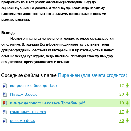
программах на ТВ от развлекательных (новогодние шоу) до
серьезных, а именно дебаты, интервью, приносит Жириновскому
наибольшую известность его скандалами, перепалками и резкими
высказываниями.
Вывод.
Несмотря на негативное впечатление, которое складывается
о политике, Владимир Вольфович поднимает актуальные темы
для рассуждений, отстаивает интересы избирателей, хоть и ведет
себя не всегда культурно, ведь именно благодаря своему имиджу
его уважают, прислушиваются и помнят.
Соседние файлы в папке
Пирайнен (для зачета сгодится)
вопросы к с беседе.docx
12
Имидж В.docx
20
имидж делового человека Троебан.pdf
19
комплименты.docx
17
резюме.docx
20