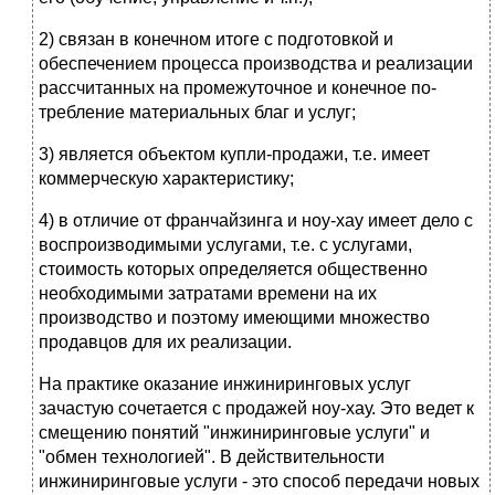
2) связан в конечном итоге с подготовкой и
обеспечением процесса про­изводства и реализации
рассчитанных на промежуточное и конечное по­
требление материальных благ и услуг;
3) является объектом купли-продажи, т.е. имеет
коммерческую харак­теристику;
4) в отличие от франчайзинга и ноу-хау имеет дело с
воспроизводимы­ми услугами, т.е. с услугами,
стоимость которых определяется обществен­но
необходимыми затратами времени на их
производство и поэтому имею­щими множество
продавцов для их реализации.
На практике оказание инжиниринговых услуг
зачастую сочетается с про­дажей ноу-хау. Это ведет к
смещению понятий "инжиниринговые услуги" и
"обмен технологией". В действительности
инжиниринговые услуги - это способ передачи новых