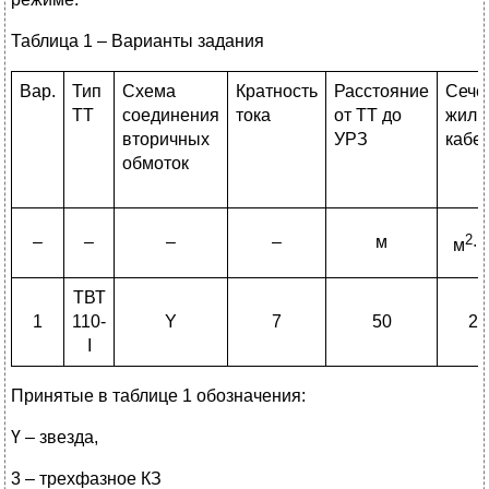
Таблица 1 – Варианты задания
Вар.
Тип
Схема
Кратность
Расстояние
Сече
ТТ
соединения
тока
от ТТ до
жил
вторичных
УРЗ
кабе
обмоток
2
–
–
–
–
м
м
∙1
ТВТ
1
110-
Y
7
50
2,
I
Принятые в таблице 1 обозначения:
Ү – звезда,
3 – трехфазное КЗ