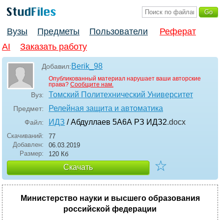
Вузы
Предметы
Пользователи
Реферат
AI
Заказать работу
Berik_98
Добавил:
Опубликованный материал нарушает ваши авторские
права?
Сообщите нам.
Томский Политехнический Университет
Вуз:
Релейная защита и автоматика
Предмет:
ИДЗ
/ Абдуллаев 5А6А РЗ ИДЗ2
.docx
Файл:
Скачиваний:
77
Добавлен:
06.03.2019
Размер:
120 Кб
☆
Скачать
Министерство науки и высшего образования
российской федерации