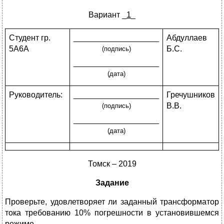
Вариант _
1
_
Студент гр.
___________________
Абдуллаев
5А6А
Б.С.
(подпись)
___________________
(дата)
Руководитель:
___________________
Гречушников
В.В.
(подпись)
___________________
(дата)
Томск – 2019
Задание
Проверьте, удовлетворяет ли заданный трансформатор
тока требованию 10% погрешности в установившемся
режиме.