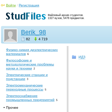
Методы испытаний и
Войти
/
Регистрация
диагностики
электроизоляционных
Файловый архив студентов.
материалов и систем
2
1327 вузов, 5478 предметов.
Метрология, стандартизация и
сертификация
7
Berik_98
Теория надежности
технических систем
4
82
4 719
Техника высоких напряжений
9
Физико-химия диэлектрических
материалов
6
ИДЗ
Философские и
методологические проблемы
науки и техники
2
Электрические станции и
подстанции
3
Электромеханические
переходные процессы
5
Электроснабжение
промышленных предприятий
5
•
Прочее