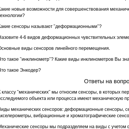
Какие новые возможности для совершенствования механич
технологии?
Какие сенсоры называют "деформационными"?
Назовите 4-6 видов деформационных чувствительных элеме
Основные виды сенсоров линейного перемещения.
Что такое "инклинометр"? Какие виды инклинометров Вы зн
Что такое Энкодер?
Ответы на вопро
К классу "механических" мы относим сенсоры, в которых 
исследуемого объекта или процесса имеют механическую пр
Виды механических сенсоров: деформационные сенсоры, се
акселерометры, вибрационные и хроматографические сенс
Механические сенсоры мы подразделяем на виды с учетом 