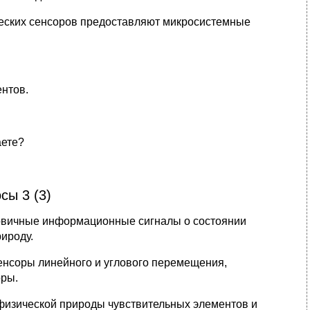
еских сенсоров предоставляют микросистемные
нтов.
аете?
сы 3 (3)
первичные информационные сигналы о состоянии
ироду.
нсоры линейного и углового перемещения,
оры.
физической природы чувствительных элементов и