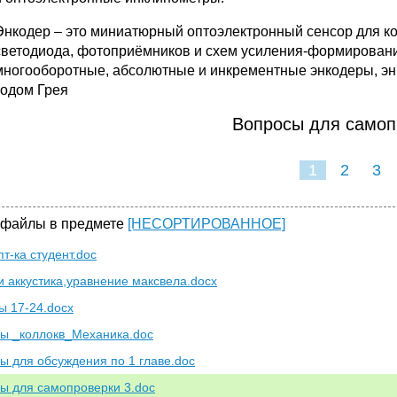
Энкодер – это миниатюрный оптоэлектронный сенсор для кон
светодиода, фотоприёмников и схем усиления-формировани
многооборотные, абсолютные и инкрементные энкодеры, эн
кодом Грея
Вопросы для самоп
1
2
3
 файлы в предмете
[НЕСОРТИРОВАННОЕ]
т-ка студент.doc
и аккустика,уравнение максвела.docx
ы 17-24.docx
ы _коллокв_Механика.doc
ы для обсуждения по 1 главе.doc
ы для самопроверки 3.doc