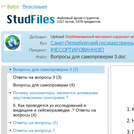
Войти
/
Регистрация
Файловый архив студентов.
1327 вузов, 5478 предметов.
Upload
Добавил:
Опубликованный материал нарушает в
Санкт-Петербургский государственны
Вуз:
[НЕСОРТИРОВАННОЕ]
Предмет:
Вопросы для самопроверки 3
.doc
Файл:
•
Вопросы для самопроверки 3 (3)
Ответы на вопросы 3 (3)
Вопросы для самопроверки (4)
•
Почему эхолокаторы, являются активными
акустическими сенсорами ?
6. Как проводятся уз исследований в
медицине и сейсморазведки .? Ответы на
вопросы (4)
•
Ответы на вопросы (5)
•
Ответы на вопросы 7.