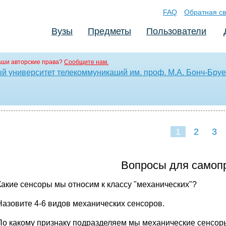
FAQ
Обратная св
Вузы
Предметы
Пользователи
аши авторские права?
Сообщите нам.
й университет телекоммуникаций им. проф. М.А. Бонч-Бру
1
2
3
Вопросы для самопр
Какие сенсоры мы относим к классу "механических"?
Назовите 4-6 видов механических сенсоров.
По какому признаку подразделяем мы механические сенсор