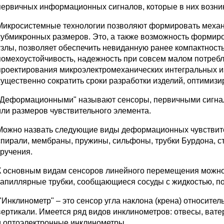
первичных информационных сигналов, которые в них возни
Микросистемные технологии позволяют формировать механи
субмикронных размеров. Это, а также возможность формиро
узлы, позволяет обеспечить невиданную ранее компактность
помехоустойчивость, надежность при совсем малом потреб
проектирования микроэлектромеханических интегральных из
существенно сократить сроки разработки изделий, оптимизи
"Деформационными" называют сенсоры, первичными сигна
или размеров чувствительного элемента.
Можно назвать следующие виды деформационных чувствите
спирали, мембраны, пружины, сильфоны, трубки Бурдона, с
кручения.
К основным видам сенсоров линейного перемещения можно
капиллярные трубки, сообщающиеся сосуды с жидкостью, п
."Инклинометр" – это сенсор угла наклона (крена) относите
вертикали. Имеется ряд видов инклинометров: отвесы, вате
и оптоэлектронные инклинометры.