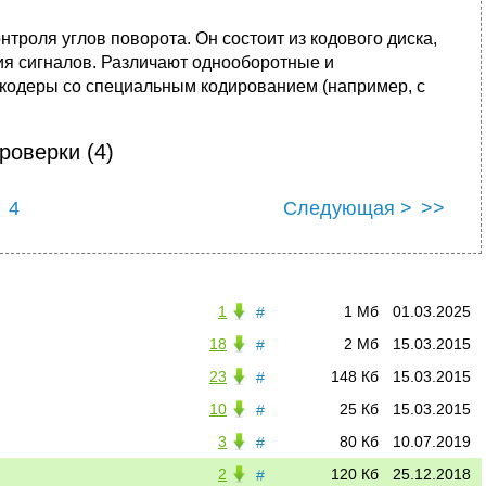
троля углов поворота. Он состоит из кодового диска,
я сигналов. Различают однооборотные и
кодеры со специальным кодированием (например, с
роверки (4)
4
Следующая >
>>
1
1 Мб
01.03.2025
#
18
2 Мб
15.03.2015
#
23
148 Кб
15.03.2015
#
10
25 Кб
15.03.2015
#
3
80 Кб
10.07.2019
#
2
120 Кб
25.12.2018
#