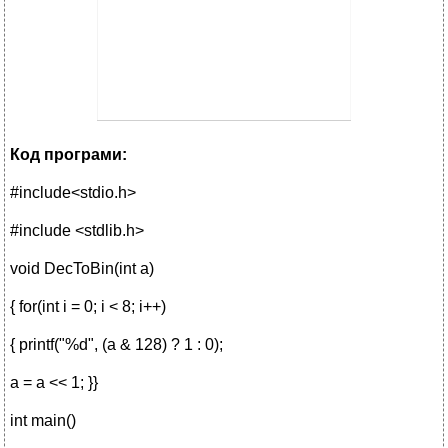
Код програми:
#include<stdio.h>
#include <stdlib.h>
void DecToBin(int a)
{ for(int i = 0; i < 8; i++)
{ printf("%d", (a & 128) ? 1 : 0);
a = a << 1; }}
int main()