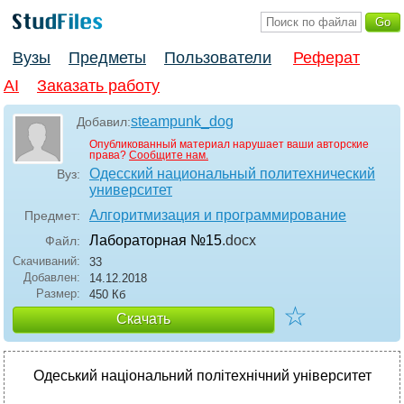
Вузы
Предметы
Пользователи
Реферат
AI
Заказать работу
steampunk_dog
Добавил:
Опубликованный материал нарушает ваши авторские
права?
Сообщите нам.
Одесский национальный политехнический
Вуз:
университет
Алгоритмизация и программирование
Предмет:
Лабораторная №15
.docx
Файл:
Скачиваний:
33
Добавлен:
14.12.2018
Размер:
450 Кб
☆
Скачать
Одеський національний політехнічний університет