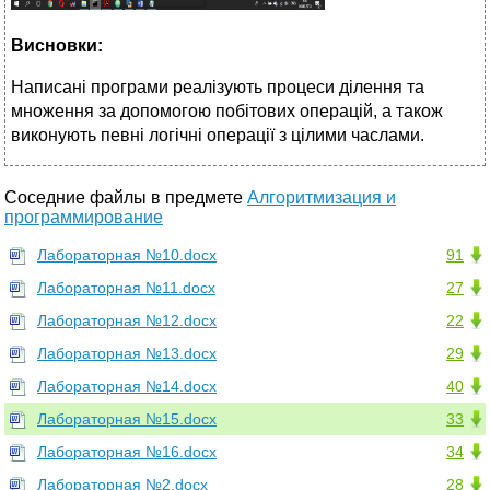
Висновки:
Написані програми реалізують процеси ділення та
множення за допомогою побітових операцій, а також
виконують певні логічні операції з цілими часлами.
Соседние файлы в предмете
Алгоритмизация и
программирование
Лабораторная №10.docx
91
Лабораторная №11.docx
27
Лабораторная №12.docx
22
Лабораторная №13.docx
29
Лабораторная №14.docx
40
Лабораторная №15.docx
33
Лабораторная №16.docx
34
Лабораторная №2.docx
28