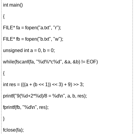
int main()
{
FILE* fa = fopen("a.txt", "r");
FILE* fb = fopen("b.txt", "w");
unsigned int a = 0, b = 0;
while(fscanf(fa, "%d%*c%d", &a, &b) != EOF)
{
int res = (((a + (b << 1)) << 3) + 9) >> 3;
printf("9(%d+2*%d)/8 = %d\n", a, b, res);
fprintf(fb, "%d\n", res);
}
fclose(fa);