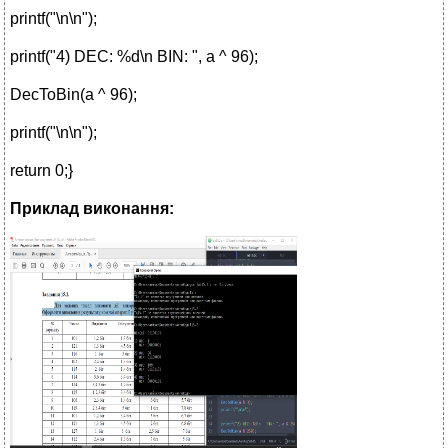
printf("\n\n");
printf("4) DEC: %d\n BIN: ", a ^ 96);
DecToBin(a ^ 96);
printf("\n\n");
return 0;}
Приклад виконання: