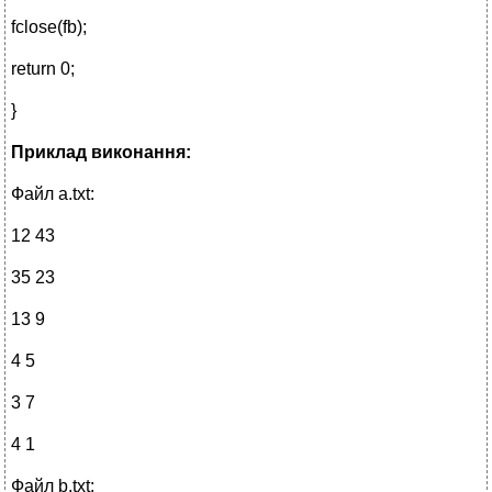
fclose(fb);
return 0;
}
Приклад виконання:
Файл a.txt:
12 43
35 23
13 9
4 5
3 7
4 1
Файл b.txt: