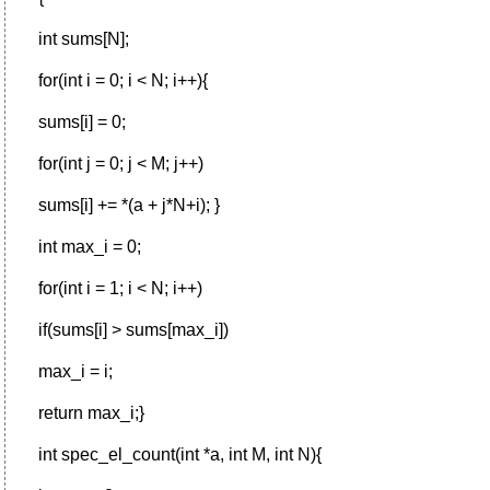
int sums[N];
for(int i = 0; i < N; i++){
sums[i] = 0;
for(int j = 0; j < M; j++)
sums[i] += *(a + j*N+i); }
int max_i = 0;
for(int i = 1; i < N; i++)
if(sums[i] > sums[max_i])
max_i = i;
return max_i;}
int spec_el_count(int *a, int M, int N){