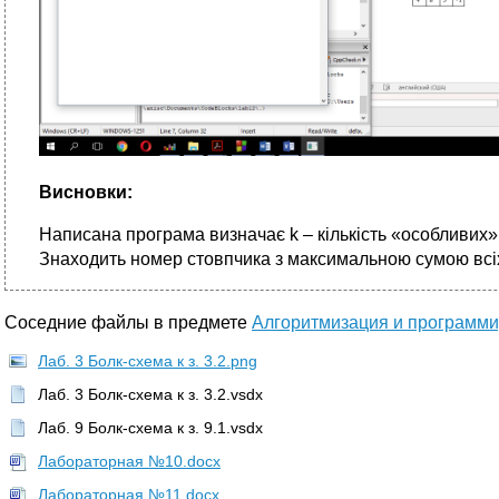
Висновки:
Написана програма визначає k – кількість «особливих»
Знаходить номер стовпчика з максимальною сумою всіх
Соседние файлы в предмете
Алгоритмизация и программ
Лаб. 3 Болк-схема к з. 3.2.png
Лаб. 3 Болк-схема к з. 3.2.vsdx
Лаб. 9 Болк-схема к з. 9.1.vsdx
Лабораторная №10.docx
Лабораторная №11.docx