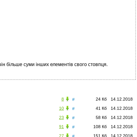
ін більше суми інших елементів свого стовпця.
8
24 Кб
14.12.2018
#
10
41 Кб
14.12.2018
#
23
58 Кб
14.12.2018
#
91
108 Кб
14.12.2018
#
27
151 Кб
14.12.2018
#