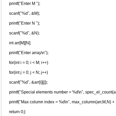
printf("Enter M ");
scanf("%d", &M);
printf("Enter N ");
scanf("%d", &N);
int arr[M][N];
printf("Enter array\n");
for(int i = 0; i < M; i++)
for(int j = 0; j < N; j++)
scanf("%d", &arr[i][j]);
printf("Special elements number = %d\n", spec_el_count(ar
printf("Max column index = %d\n", max_column(arr,M,N) + 
return 0;}