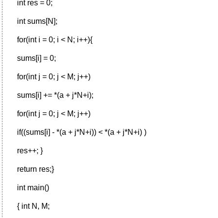
int res = 0;
int sums[N];
for(int i = 0; i < N; i++){
sums[i] = 0;
for(int j = 0; j < M; j++)
sums[i] += *(a + j*N+i);
for(int j = 0; j < M; j++)
if((sums[i] - *(a + j*N+i)) < *(a + j*N+i) )
res++; }
return res;}
int main()
{ int N, M;