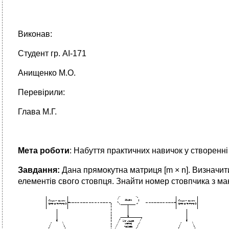
Виконав:
Студент гр. АІ-171
Анищенко М.О.
Перевірили:
Глава М.Г.
Мета роботи
: Набуття практичних навичок у створенні
Завдання:
Дана прямокутна матриця [m × n]. Визначит
елементів свого стовпця. Знайти номер стовпчика з м