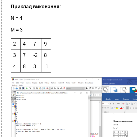
Приклад виконання:
N = 4
M = 3
2
4
7
9
3
7
-2
8
4
8
3
-1