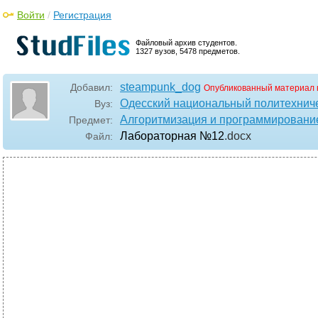
Войти
/
Регистрация
Файловый архив студентов.
1327 вузов, 5478 предметов.
steampunk_dog
Добавил:
Опубликованный материал 
Одесский национальный политехниче
Вуз:
Алгоритмизация и программировани
Предмет:
Лабораторная №12
.docx
Файл: