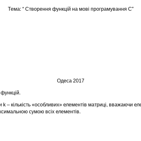
Тема: “ Створення функцій на мові програмування С”
Одеса 2017
 функцій.
и k – кількість «особливих» елементів матриці, вважаючи е
аксимальною сумою всіх елементів.