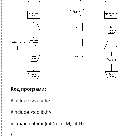
Код програми:
#include <stdio.h>
#include <stdlib.h>
int max_column(int *a, int M, int N)
{