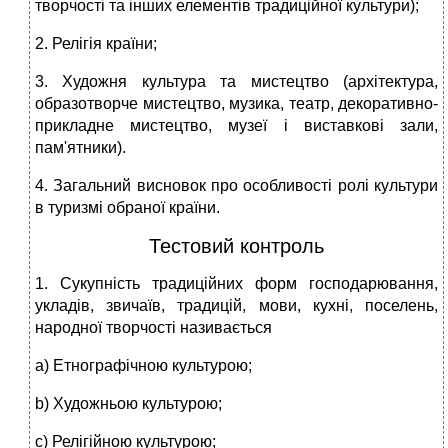
творчості та інших елементів традиційної культури);
2. Релігія країни;
3. Художня культура та мистецтво (архітектура,
образотворче мистецтво, музика, театр, декоративно-
прикладне мистецтво, музеї і виставкові зали,
пам'ятники).
4. Загальний висновок про особливості ролі культури
в туризмі обраної країни.
Тестовий контроль
1. Сукупність традиційних форм господарювання,
укладів, звичаїв, традицій, мови, кухні, поселень,
народної творчості називається
a) Етнографічною культурою;
b) Художньою культурою;
c) Релігійною культурою;