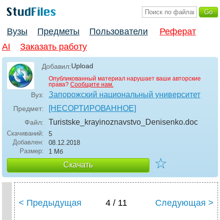
Вузы
Предметы
Пользователи
Реферат
AI
Заказать работу
Upload
Добавил:
Опубликованный материал нарушает ваши авторские
права?
Сообщите нам.
Запорожский национальный университет
Вуз:
[НЕСОРТИРОВАННОЕ]
Предмет:
Turistske_krayinoznavstvo_Denisenko
.doc
Файл:
Скачиваний:
5
Добавлен:
08.12.2018
Размер:
1 Мб
☆
Скачать
< Предыдущая
4 / 11
Следующая >