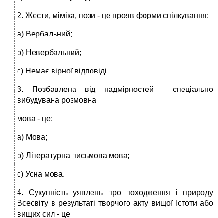
2. Жести, міміка, пози - це прояв форми спілкування:
a) Вербальний;
b) Невербальний;
c) Немає вірної відповіді.
3. Позбавлена від надмірностей і спеціально
вибудувана розмовна
мова - це:
a) Мова;
b) Літературна письмова мова;
c) Усна мова.
4. Сукупність уявлень про походження і природу
Всесвіту в результаті творчого акту вищої Істоти або
вищих сил - це