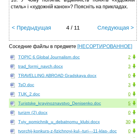
стиль» і «художній канон»? Поясніть на прикладах.
< Предыдущая
4 / 11
Следующая >
Соседние файлы в предмете
[НЕСОРТИРОВАННОЕ]
TOPIC 6.Global Journalism.doc
2
trad_formi_navch.docx
3
TRAVELLING ABROAD Gradskaya.docx
0
TsO.doc
3
TUK_2.doc
0
Turistske_krayinoznavstvo_Denisenko.doc
5
turizm (2).docx
0
Tviy_pomichnik_u_debatnomu_klubi.docx
30
tvorchij-konkurs-z-fizichnoyi-kul--turi---11-klas-.doc
0