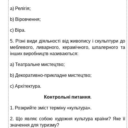
a) Релігія;
b) Віровчення;
c) Віра.
5. Різні види діяльності від живопису і скульптури до
меблевого, ливарного, керамічного, шпалерного та
інших виробництв називаються:
a) Театральне мистецтво;
b) Декоративно-прикладне мистецтво;
c) Архітектура.
Контрольні питання
.
1. Розкрийте зміст терміну «культура».
2. Що являє собою художня культура країни? Яке її
значення для туризму?