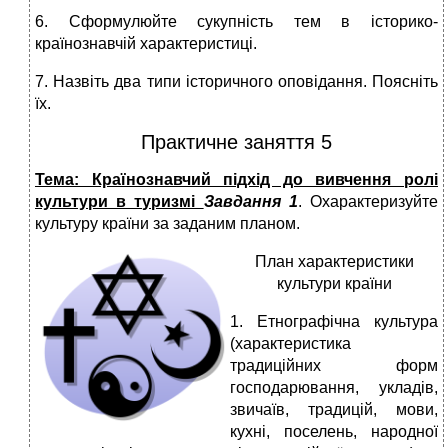
6. Сформулюйте сукупність тем в історико-
країнознавчій характеристиці.
7. Назвіть два типи історичного оповідання. Поясніть
їх.
Практичне заняття 5
Тема: Країнознавчий підхід до вивчення ролі
культури в туризмі
Завдання 1
. Охарактеризуйте
культуру країни за заданим планом.
П
лан характеристики
культури країни
1. Етнографічна культура
(характеристика
традиційних форм
господарювання, укладів,
звичаїв, традицій, мови,
кухні, поселень, народної