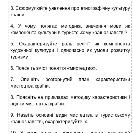
3. Сформулюйте уявлення про етнографічну культуру
країни.
4. У чому полягає методика вивчення мови як
компонента культури в туристському країнознавстві?
5. Охарактеризуйте роль релігії як компонента
художньої культури і одночасно як умови розвитку
туризму.
6. Поясніть зміст поняття «мистецтво».
7. Опишіть розгорнутий план характеристики
мистецтва країни.
8. Поясніть на прикладах методику характеристики і
оцінки мистецтва країни.
9. Назвіть основні види мистецтва в туристському
країнознавстві, охарактеризуйте їх.
10. У чому полягає відмінність понять «художній