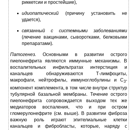
риккетсии и простейшие),
идиопатический
(причину установить не
удается),
связанный с системными заболеваниями
(лечение вакцинами, сыворотками, белковыми
препаратами).
Патогенез.
Основными в развитии острого
пиелонефрита являются иммунные механизмы. В
воспалительных инфильтратах интерстиция и
канальцев обнаруживаются Т-лимфоциты,
макрофаги, нейтрофилы, иммуноглобулины и C
-
3
компонент комплемента, в том числе внутри структур
тубулярной базальной мембраны. Течение острого
пиелонефрита сопровождается выходом тех же
медиаторов воспаления, что и при остром
гломерулонефрите (см. выше). В развитии фиброза
важную роль играют эпителиальные клетки
канальцев и фибробласты, которые, наряду с