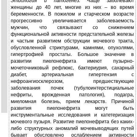
Этиология и патогенез.
Чаще заболевают
женщины до 40 лет, многие из них – во время
беременности. В пожилом и старческом возрасте
прогрессивно увеличивается заболеваемость
мужчин, что связывают со снижением
функциональной активности предстательной железы
и частым развитием обструкции мочевого тракта,
обусловленной стриктурами, камнями, опухолями,
гипертрофией простаты. Большое значение в
развитии пиелонефрита имеют пузырно-
мочеточниковый рефлюкс, бактериурия, сахарный
диабет, артериальная гипертензия с
нефроангиосклерозом, предшествующие
заболевания почек (тубулоинтерстициальные
нефриты, врожденная патология), подагра,
миеломная болезнь, прием лекарств. Причиной
развития пиелонефрита могут быть
инструментальные исследования и катетеризация
мочевого пузыря. Развитие пиелонефрита без каких-
либо структурных аномалий мочевыводящих путей
бывает обусловлено ослаблением активности