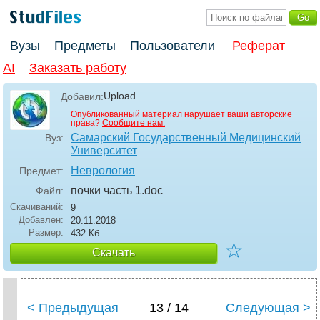
Вузы
Предметы
Пользователи
Реферат
AI
Заказать работу
Upload
Добавил:
Опубликованный материал нарушает ваши авторские
права?
Сообщите нам.
Самарский Государственный Медицинский
Вуз:
Университет
Неврология
Предмет:
почки часть 1
.doc
Файл:
Скачиваний:
9
Добавлен:
20.11.2018
Размер:
432 Кб
☆
Скачать
< Предыдущая
13 / 14
Следующая >