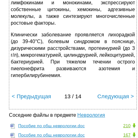
лимфокинами и монокинами, экспрессируют
собственные цитокины, хемокины, адгезивные
молекулы, а также синтезируют многочисленные
ростовые факторы.
Клинически заболевание проявляется лихорадкой
(до 39-40°С), болевым синдромом в пояснице,
дизурическими расстройствами, протеинурией (до 3
г/л), микрогематурией, цилиндрурией, лейкоцитурией,
бактериурией. При тяжелом течении острого
пиелонефрита развиваются азотемия и
гипербилирубинемия.
< Предыдущая
13 / 14
Следующая >
Соседние файлы в предмете
Неврология
Пособие по общ.неврологии.doc
210
Пособие по общ.неврологии.doc
167