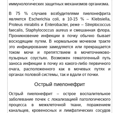
иммунологических защитных механизмов организма.
В 75 % случаев возбудителями пиелонефрита
является Escherichia coli, в 10-15 % – Klebsiella,
Proteus mirabilis и Enterobacter, реже – Streptococcus
faecalis, Staphylococcus aureus и смешанная флора.
Проникновение инфекции в почку обычно бывает
восходящим путем. В нормальном мочевом тракте
это инфицирование замедляется или прекращается
током мочи и препятствием в мочеточниково-
пузырных соустьях. Возможен гематогенный путь
заноса инфекции в почку из какого-либо первичного
очага, расположенного как в мочевых путях и
органах половой системы, так и вдали от почки.
Острый пиелонефрит
Острый пиелонефрит – острое воспалительное
заболевание почек с локализацией патологического
процесса в межклеточной ткани, поражением
канальцев, кровеносных и лимфатических сосудов