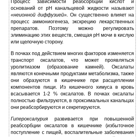
Процесс зависимости реабсорбции кислот и
оснований от рН канальцевой жидкости называют
«неионной диффузией».
Он существенно влияет на
процесс аммониогенеза, экскрецию лекарственных
препаратов. Поэтому можно регулировать
элиминацию этих веществ, смещая рН мочи в кислую
или щелочную сторону.
В почках под действием многих факторов изменяется
транспорт оксалатов, что может проявляться
уролитиазом (образование камней). Оксалаты
являются конечными продуктами метаболизма, также
они образуются в кишечнике при расщеплении
компонентов пищи. Из кишечного химуса в кровь
всасывается 1-2 % оксалатов. В почках оксалаты
полностью фильтруются, в проксимальных канальцах
они реабсорбируются и секретируются.
Гипероксалурия
развивается при повышенной
реабсорбции оксалатов в кишечнике (избыточное
поступление с пищей, воспалительные заболевания