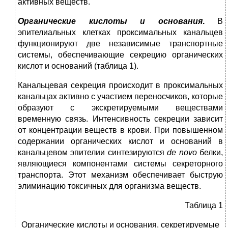
активных веществ.
Органические кислоты и основания
.
В
эпителиальных клетках проксимальных канальцев
функционируют две независимые транспортные
системы, обеспечивающие секрецию органических
кислот и оснований (таблица 1).
Канальцевая секреция происходит в проксимальных
канальцах активно с участием переносчиков, которые
образуют с экскретируемыми веществами
временную связь. Интенсивность секреции зависит
от концентрации веществ в крови. При повышенном
содержании органических кислот и оснований в
канальцевом эпителии синтезируются
de
novo
белки,
являющиеся компонентами системы секреторного
транспорта. Этот механизм обеспечивает быструю
элиминацию токсичных для организма веществ.
Таблица 1
Органические кислоты и основания, секретируемые