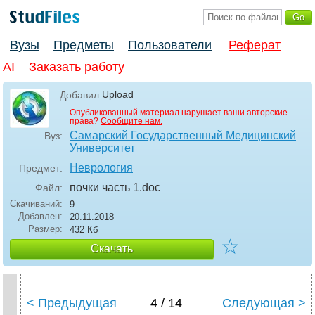
Вузы
Предметы
Пользователи
Реферат
AI
Заказать работу
Upload
Добавил:
Опубликованный материал нарушает ваши авторские
права?
Сообщите нам.
Самарский Государственный Медицинский
Вуз:
Университет
Неврология
Предмет:
почки часть 1
.doc
Файл:
Скачиваний:
9
Добавлен:
20.11.2018
Размер:
432 Кб
☆
Скачать
< Предыдущая
4 / 14
Следующая >