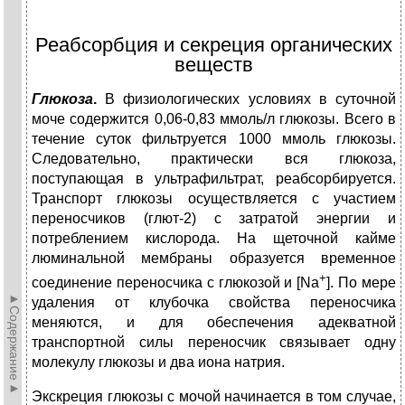
Реабсорбция и секреция органических
веществ
Глюкоза
.
В физиологических условиях в суточной
моче содержится 0,06-0,83 ммоль/л глюкозы. Всего в
течение суток фильтруется 1000 ммоль глюкозы.
Следовательно, практически вся глюкоза,
поступающая в ультрафильтрат, реабсорбируется.
Транспорт глюкозы осуществляется с участием
переносчиков (глют-2) с затратой энергии и
потреблением кислорода. На щеточной кайме
люминальной мембраны образуется временное
+
соединение переносчика с глюкозой и [Na
]. По мере
►Содержание►
удаления от клубочка свойства переносчика
меняются, и для обеспечения адекватной
транспортной силы переносчик связывает одну
молекулу глюкозы и два иона натрия.
Экскреция глюкозы с мочой начинается в том случае,