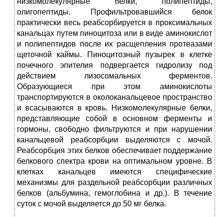
низкомолекулярные белки, полипептиды,
олигопептиды. Профильтровавшийся белок
практически весь реабсорбируется в проксимальных
канальцах путем пиноцитоза или в виде аминокислот
и полипептидов после их расщепления протеазами
щеточной каймы. Пиноцитозный пузырек в клетке
почечного эпителия подвергается гидролизу под
действием лизосомальных ферментов.
Образующиеся при этом аминокислоты
транспортируются в околоканальцевое пространство
и всасываются в кровь. Низкомолекулярные белки,
представляющие собой в основном ферменты и
гормоны, свободно фильтруются и при нарушении
канальцевой реабсорбции выделяются с мочой.
Реабсорбция этих белков обеспечивает поддержание
белкового спектра крови на оптимальном уровне. В
клетках канальцев имеются специфические
механизмы для раздельной реабсорбции различных
белков (альбумина, гемоглобина и др.). В течение
суток с мочой выделяется до 50 мг белка.