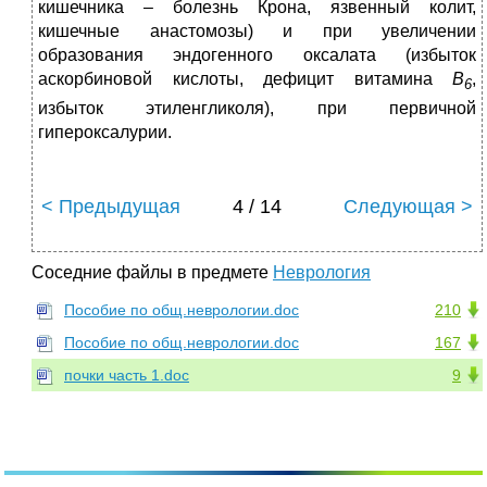
кишечника – болезнь Крона, язвенный колит,
кишечные анастомозы) и при увеличении
образования эндогенного оксалата (избыток
аскорбиновой кислоты, дефицит витамина
B
,
6
избыток этиленгликоля), при первичной
гипероксалурии.
< Предыдущая
4 / 14
Следующая >
Соседние файлы в предмете
Неврология
Пособие по общ.неврологии.doc
210
Пособие по общ.неврологии.doc
167
почки часть 1.doc
9