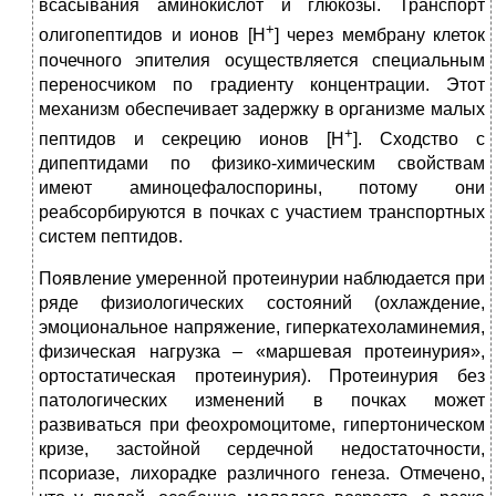
всасывания аминокислот и глюкозы. Транспорт
+
олигопептидов и ионов [Н
] через мембрану клеток
почечного эпителия осуществляется специальным
переносчиком по градиенту концентрации. Этот
механизм обеспечивает задержку в организме малых
+
пептидов и секрецию ионов [Н
]. Сходство с
дипептидами по физико-химическим свойствам
имеют аминоцефалоспорины, потому они
реабсорбируются в почках с участием транспортных
систем пептидов.
Появление умеренной протеинурии наблюдается при
ряде физиологических состояний (охлаждение,
эмоциональное напряжение, гиперкатехоламинемия,
физическая нагрузка – «маршевая протеинурия»,
ортостатическая протеинурия). Протеинурия без
патологических изменений в почках может
развиваться при феохромоцитоме, гипертоническом
кризе, застойной сердечной недостаточности,
псориазе, лихорадке различного генеза. Отмечено,