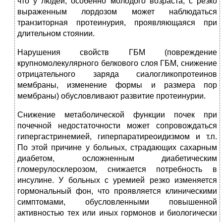
что у людей, особенно молодого возраста, с резко
выраженным лордозом может наблюдаться
транзиторная протеинурия, проявляющаяся при
длительном стоянии.
Нарушения свойств ГБМ (повреждение
крупномолекулярного белкового слоя ГБМ, снижение
отрицательного заряда сиалогликопротеинов
мембраны, изменение формы и размера пор
мембраны) обусловливают развитие протеинурии.
Снижение метаболической функции почек при
почечной недостаточности может сопровождаться
гипергастринемией, гиперпаратиреоидизмом и т.п.
По этой причине у больных, страдающих сахарным
диабетом, осложненным диабетическим
гломерулосклерозом, снижается потребность в
инсулине. У больных с уремией резко изменяется
гормональный фон, что проявляется клиническими
симптомами, обусловленными повышенной
активностью тех или иных гормонов и биологически