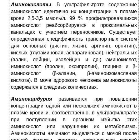
Аминокислоты
.
В ультрафильтрате содержание
аминокислот идентично их концентрации в плазме
крови 2,5-3,5 ммоль/л. 99 % профильтровавшихся
аминокислот реабсорбируется в проксимальных
канальцах с участием переносчиков. Существует
определенная специфичность транспортных систем
для основных (цистин, лизин, аргинин, орнитин),
кислых (глутаминовая, аспарагиновая), нейтральных
(валин, лейцин, изолейцин и др.) аминокислот,
иминокислот (пролин, оксипролин), глицина и β-
аминокислот (β-аланин, β-аминоизомасляная
кислота). В моче здорового человека аминокислоты
содержатся в следовых количествах.
Аминоацидурия
развивается при повышении
концентрации одной или нескольких аминокислот в
плазме крови и, соответственно, в ультрафильтрате
при поступлении в организм избытка этих
аминокислот или нарушении их метаболизма.
Аминокислоты начинают выделяться с мочой после