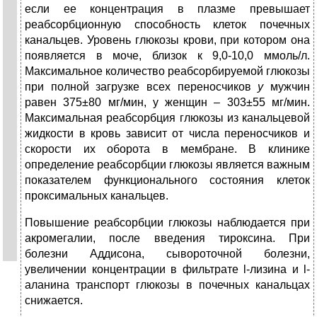
если ее концентрация в плазме превышает
реабсорбционную способность клеток почечных
канальцев. Уровень глюкозы крови, при котором
она
появляется в моче, близок к 9,0-10,0 ммоль/л.
Максимальное количество реабсорбируемой глюкозы
при полной загрузке всех переносчиков
у
мужчин
равен 375±80 мг/мин, у женщин – 303±55 мг/мин.
Максимальная реабсорбция глюкозы из канальцевой
жидкости в кровь зависит от числа переносчиков и
скорости их оборота в мембране. В клинике
определение реабсорбции глюкозы является важным
показателем функционального состояния клеток
проксимальных канальцев.
Повышение реабсорбции глюкозы наблюдается при
акромегалии, после введения тироксина. При
болезни Аддисона, сывороточной болезни,
увеличении концентрации в фильтрате l-лизина и l-
аланина транспорт глюкозы в почечных канальцах
снижается.