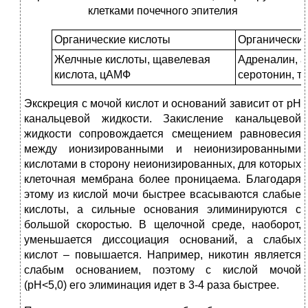
клетками почечного эпителия
Органические кислоты
Органически
Желчные кислоты, щавелевая
Адреналин, а
кислота, цАМФ
серотонин, т
Экскреция с мочой кислот и оснований зависит от рН
канальцевой жидкости. Закисление канальцевой
жидкости сопровождается смещением равновесия
между ионизированными и неионизированными
кислотами в сторону неионизированных, для которых
клеточная мембрана более проницаема. Благодаря
этому из кислой мочи быстрее всасываются слабые
кислоты, а сильные основания элиминируются с
большой скоростью. В щелочной среде, наоборот,
уменьшается диссоциация оснований, а слабых
кислот – повышается. Например, никотин является
слабым основанием, поэтому с кислой мочой
(рН<5,0) его элиминация идет в 3-4 раза быстрее.