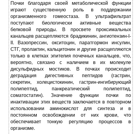
Почки благодаря своей метаболической функции
играют существенную роль в поддержании
организменного гомеостаза. В ультрафильтрат
поступают биологически активные вещества
белковой природы. В просвете проксимальных
канальцев расщепляются брадикинин, ангиотензин-I-
II. Вазопрессин, окситоцин, паратгормон инсулин,
СТГ,
пролактин, кальцитонин и другие расщепляются
только в клетках эпителия почечных канальцев, что,
вероятно, связано с наличием в их молекуле
дисульфидных мостиков. В почках происходит
деградация дигестивных пептидов (гастрин,
секретин, холецистокинин, гастрин-ингибирующий
полипептид, панкреатический полипептид,
соматостатин). Значение функции почки по
инактивации этих веществ заключается в повторном
использовании аминокислот для синтеза и в
постоянном освобождении от них крови, что
обеспечивает тонкую регуляцию процессов в
организме.