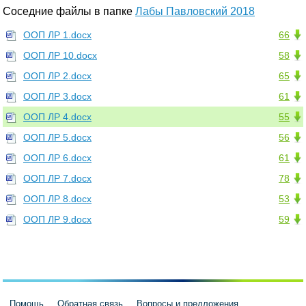
Соседние файлы в папке
Лабы Павловский 2018
ООП ЛР 1.docx
66
ООП ЛР 10.docx
58
ООП ЛР 2.docx
65
ООП ЛР 3.docx
61
ООП ЛР 4.docx
55
ООП ЛР 5.docx
56
ООП ЛР 6.docx
61
ООП ЛР 7.docx
78
ООП ЛР 8.docx
53
ООП ЛР 9.docx
59
Помощь
Обратная связь
Вопросы и предложения