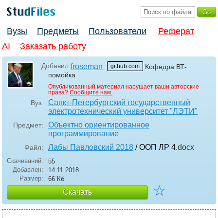
Вузы
Предметы
Пользователи
Реферат
AI
Заказать работу
Добавил:
froseman
github.com
Кофедра ВТ-
помойка
Опубликованный материал нарушает ваши авторские
права?
Сообщите нам.
Санкт-Петербургский государственный
Вуз:
электротехнический университет "ЛЭТИ"
Объектно ориентированное
Предмет:
программирование
Лабы Павловский 2018
/ ООП ЛР 4
.docx
Файл:
Скачиваний:
55
Добавлен:
14.11.2018
Размер:
66 Кб
☆
Скачать