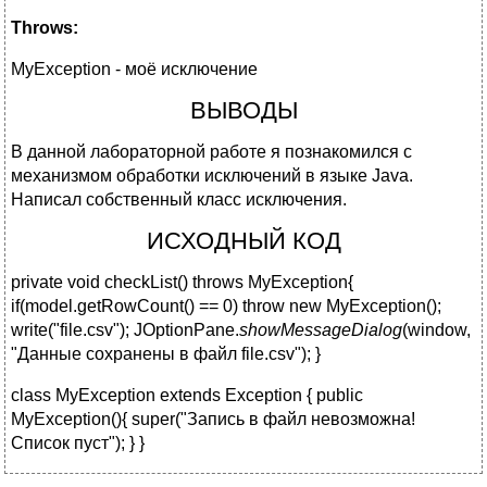
Throws:
MyException - моё исключение
ВЫВОДЫ
В данной лабораторной работе я познакомился с
механизмом обработки исключений в языке Java.
Написал собственный класс исключения.
ИСХОДНЫЙ КОД
private void checkList() throws MyException{
if(model.getRowCount() == 0) throw new MyException();
write("file.csv"); JOptionPane.
showMessageDialog
(window,
"Данные сохранены в файл file.csv"); }
class MyException extends Exception { public
MyException(){ super("Запись в файл невозможна!
Список пуст"); } }