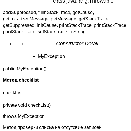
class java.lang.Throwable
addSuppressed, fillInStackTrace, getCause,
getLocalizedMessage, getMessage, getStackTrace,
getSuppressed, initCause, printStackTrace, printStackTrace,
printStackTrace, setStackTrace, toString
Constructor Detail
MyException
public MyException()
Метод
checklist
checkList
private void checkList()
throws MyException
Метод проверки списка на отсутсвие записей