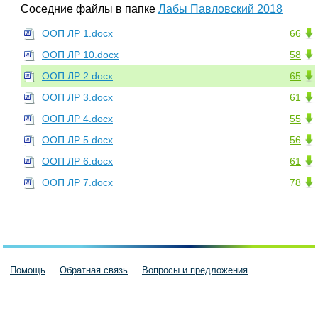
Соседние файлы в папке
Лабы Павловский 2018
ООП ЛР 1.docx
66
ООП ЛР 10.docx
58
ООП ЛР 2.docx
65
ООП ЛР 3.docx
61
ООП ЛР 4.docx
55
ООП ЛР 5.docx
56
ООП ЛР 6.docx
61
ООП ЛР 7.docx
78
Помощь
Обратная связь
Вопросы и предложения
Пользовательское соглашение
Политика конфиденциальности