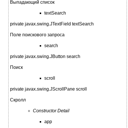
Выпадающий список
textSearch
private javax.swing.JTextField textSearch
Поле поискового запроса
search
private javax.swing.JButton search
Поиск
scroll
private javax.swing.JScrollPane scroll
Скролл
Constructor Detail
app