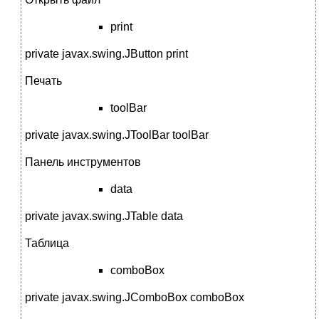
print
private javax.swing.JButton print
Печать
toolBar
private javax.swing.JToolBar toolBar
Панель инструментов
data
private javax.swing.JTable data
Таблица
comboBox
private javax.swing.JComboBox comboBox