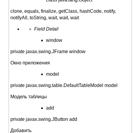
clone, equals, finalize, getClass, hashCode, notify,
notifyAll, toString, wait, wait, wait
Field Detail
window
private javax.swing.JFrame window
Окно приложения
model
private javax.swing.table.DefaultTableModel model
Модель таблицы
add
private javax.swing.JButton add
Добавить