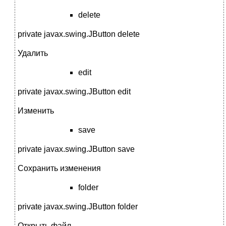
delete
private javax.swing.JButton delete
Удалить
edit
private javax.swing.JButton edit
Изменить
save
private javax.swing.JButton save
Сохранить изменения
folder
private javax.swing.JButton folder
Открыть файл