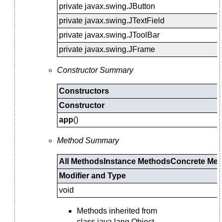
private javax.swing.JButton
private javax.swing.JTextField
private javax.swing.JToolBar
private javax.swing.JFrame
Constructor Summary
Constructors
Constructor
app
()
Method Summary
All Methods
Instance MethodsConcrete Me
Modifier and Type
void
Methods inherited from
class java.lang.Object