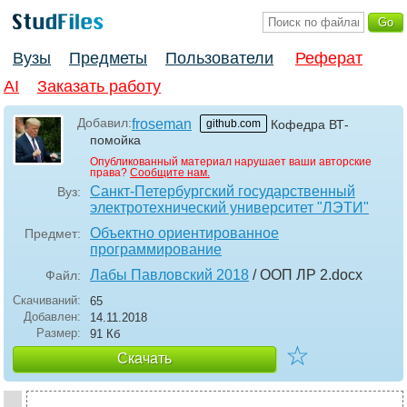
Вузы
Предметы
Пользователи
Реферат
AI
Заказать работу
Добавил:
froseman
github.com
Кофедра ВТ-
помойка
Опубликованный материал нарушает ваши авторские
права?
Сообщите нам.
Санкт-Петербургский государственный
Вуз:
электротехнический университет "ЛЭТИ"
Объектно ориентированное
Предмет:
программирование
Лабы Павловский 2018
/ ООП ЛР 2
.docx
Файл:
Скачиваний:
65
Добавлен:
14.11.2018
Размер:
91 Кб
☆
Скачать