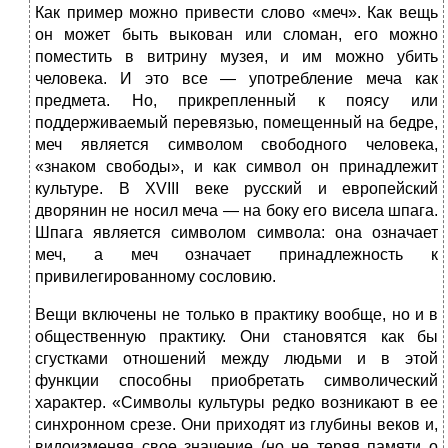
Как пример можно привести слово «меч». Как вещь
он может быть выкован или сломан, его можно
поместить в витрину музея, и
им можно убить
человека. И это все — употребление меча как
предмета. Но, прикрепленный к поясу или
поддерживаемый перевязью, помещенный на бедре,
меч является символом свободного человека,
«знаком свободы», и как символ он принадлежит
культуре. В XVIII веке русский и европейский
дворянин не носил меча — на боку его висела шпага.
Шпага является символом символа: она означает
меч, а меч означает принадлежность к
привилегированному сословию.
Вещи включены не только в практику вообще, но и в
общественную практику. Они становятся как бы
сгустками отношений между людьми и в этой
функции способны приобретать символический
характер. «Символы культуры редко возникают в ее
синхронном срезе. Они приходят из глубины веков и,
видоизменяя свое значение (но не теряя памяти о