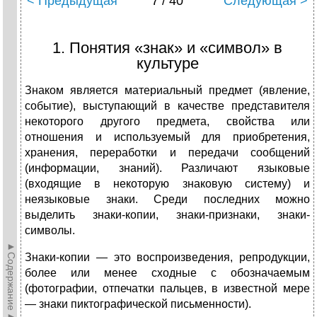
< Предыдущая
7 / 40
Следующая >
1. Понятия «знак» и «символ» в
культуре
Знаком является материальный предмет (явление,
событие), выступающий в качестве представителя
некоторого другого предмета, свойства или
отношения и используемый для приобретения,
хранения, переработки и передачи сообщений
(информации, знаний). Различают языковые
(входящие в некоторую знаковую систему) и
неязыковые знаки. Среди последних можно
выделить знаки-копии, знаки-признаки, знаки-
символы.
►Содержание►
Знаки-копии — это воспроизведения, репродукции,
более или менее сходные с обозначаемым
(фотографии, отпечатки пальцев, в известной мере
— знаки пиктографической письменности).