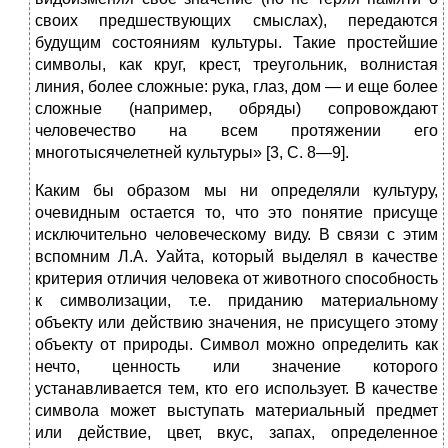
своих предшествующих смыслах), передаются
будущим состояниям культуры. Такие простейшие
символы, как круг, крест, треугольник, волнистая
линия, более сложные: рука, глаз, дом — и еще более
сложные (например, обряды) сопровождают
человечество на всем протяжении его
многотысячелетней культуры» [3, С. 8—9].
Каким бы образом мы ни определяли культуру,
очевидным остается то, что это понятие присуще
исключительно человеческому виду. В связи с этим
вспомним Л.А. Уайта, который выделял в качестве
крите­рия отличия человека от животного способность
к символизации, т.е. приданию материальному
объекту или действию значения, не присуще­го этому
объекту от природы. Символ можно определить как
нечто, ценность или значение которого
устанавливается тем, кто его использует. В качестве
символа может выступать материальный предмет
или действие, цвет, вкус, запах, определенное