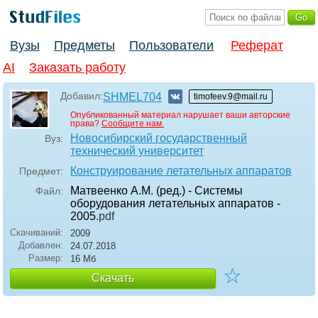
Вузы
Предметы
Пользователи
Реферат
AI
Заказать работу
Добавил:
SHMEL704
timofeev.9@mail.ru
Опубликованный материал нарушает ваши авторские
права?
Сообщите нам.
Новосибирский государственный
Вуз:
технический университет
Конструирование летательных аппаратов
Предмет:
Матвеенко А.М. (ред.) - Системы
Файл:
оборудования летательных аппаратов -
2005
.pdf
Скачиваний:
2009
Добавлен:
24.07.2018
Размер:
16 Мб
☆
Скачать