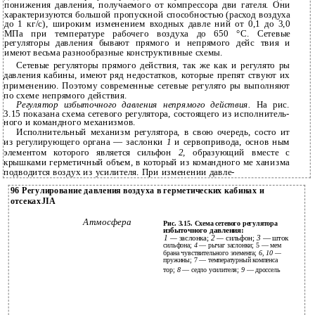
понижения давления, получаемого от компрессора дви­ гателя. Они
характеризуются большой пропускной способностью (расход воздуха
до 1 кг/с), широким изменением входных давле­ ний от 0,1 до 3,0
МПа при температуре рабочего воздуха до 650 °С. Сетевые
регуляторы давления бывают прямого и непрямого дейс­ твия и
имеют весьма разнообразные конструктивные схемы.
Сетевые регуляторы прямого действия, так же как и регулято­ ры
давления кабины, имеют ряд недостатков, которые препят­ ствуют их
применению. Поэтому современные сетевые регулято­ ры выполняют
по схеме непрямого действия.
Регулятор избыточного давления непрямого действия.
На рис.
3.15 показана схема сетевого регулятора, состоящего из исполнитель­
ного и командного механизмов.
Исполнительный механизм регулятора, в свою очередь, состо­ ит
из регулирующего органа — заслонки
1
и сервопривода, основ­ ным
элементом которого является сильфон
2,
образующий вместе с
крышками герметичный объем, в который из командного ме­ ханизма
подводится воздух из усилителя. При изменении давле-
96 Регулирование давления воздуха в герметических кабинах и
отсекахJIA
Атмосфера
Рис. 3.15. Схема сетевого регулятора
избыточного давления:
1 —
заслонка;
2 —
сильфон;
3
— шток
сильфона;
4
— рычаг заслонки; 5 — мем­
брана чувствительного элемента;
6, 10 —
пружины; 7 — температурный компенса­
тор;
8
— седло усилителя;
9
— дроссель