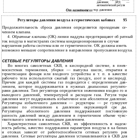
давления; АРД —
автоматический регуля­
тор давления
От лагяетотелл
Регуляторы давления воздуха в герметических кабинах
95
Продолжительность сброса давления определяется проходным се­
чением клапана.
4.
Обратные клапаны
(ОК) линии наддува предотвращают об­ ратный
ток воздуха в магистралях системы кондиционирования в случае
нарушения работы системы или ее герметичности. ОК должны иметь
возможно меньшее сопротивление в направлении пропускания воздуха.
СЕТЕВЫЕ РЕГУЛЯТОРЫ ДАВЛЕНИЯ
Во многих самолетных СКВ, в кислородной системе, в пнев­
мосистемах торможения, уборки — выпуска шасси, открытия и
герметизации фонаря или входного устройства и т. п. в качестве
рабочего тела используется сжатый газ (воздух, азот и кислород).
Причем для каждой системы газ подводится с определенным дав­
лением, которое поддерживается в нужных диапазонах регулято­
рами давления. Тип регулятора определяется значениями входно­ го и
выходного давлений, температурой и расходом газа. Регуля­ торы
давления могут поддерживать избыточное или абсолютное давление.
Регуляторы избыточного давления — редукторы — ре­ гулируют
давление по отношению к давлению окружающей сре­ ды.
Регуляторы абсолютного давления поддерживают постоянную
разность давлений между давлением в герметичном объеме чувс­
твительного элемента и выходным давлением.
Характеристики самолетных СКВ, их эффективность и надеж­
ность работы, качество поддержания параметров воздуха в ка­ бинах
и отсеках зависят от работоспособности сетевых регулято­ ров
давления. Сетевые регуляторы давления устанавливаются в СКВ для