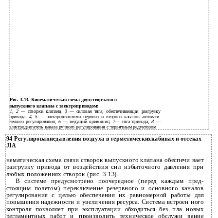
Рис. 3.13. Кинематическая схема двухстворчатого
выпускного клапана с электроприводом:
1, 2 —
створки клапана;
3 —
силовая тяга, обеспечивающая разгрузку
привода;
4, 5 —
электродвигатели первого и второго каналов автомати­
ческого регулирования;
6
— ведущий кривошип; 7— тяга привода;
8
—
электродвигатель канала ручного регулирования с червячным редуктором
94 Регулированиедавления воздуха в герметическихкабинах и отсеках
JIA
нематическая схема связи створок выпускного клапана обеспечи­ вает
разгрузку привода от воздействия сил избыточного давления при
любых положениях створок (рис. 3.13).
В системе предусмотрено поочередное (перед каждым пред­
стоящим полетом) переключение резервного и основного каналов
регулирования с целью обеспечения их равномерной работы для
повышения надежности и увеличения ресурса. Система встроен­ ного
контроля позволяет при эксплуатации обходиться без пла­ новых
регламентных работ и производить техническое обслужи­ вание