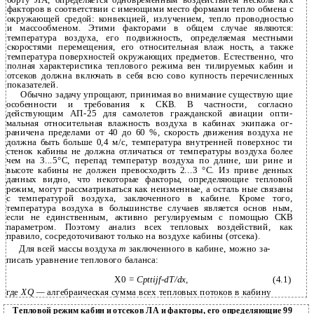
борту JIA, определяется одновременным воздействием несколь­ ких
факторов в соответствии с имеющими место формами тепло­ обмена с
окружающей средой: конвекцией, излучением, тепло­ проводностью
и массообменом. Этими факторами в общем случае являются:
температура воздуха, его подвижность, определяемая местными
скоростями перемещения, его относительная влаж­ ность, а также
температура поверхностей окружающих предметов. Естественно, что
полная характеристика теплового режима вен­ тилируемых кабин и
отсеков должна включать в себя всю сово­ купность перечисленных
показателей.
Обычно задачу упрощают, принимая во внимание существую­ щие
особенности и требования к СКВ. В частности, согласно
действующим АП-25 для самолетов гражданской авиации опти­
мальная относительная влажность воздуха в кабинах экипажа ог­
раничена пределами от 40 до 60 %, скорость движения воздуха не
должна быть больше 0,4 м/с, температура внутренней поверхнос­ ти
стенок кабины не должна отличаться от температуры воздуха более
чем на 3...5°С, перепад температур воздуха по длине, ши­ рине и
высоте кабины не должен превосходить 2...3 °С. Из приве­ денных
данных видно, что некоторые факторы, определяющие тепловой
режим, могут рассматриваться как неизменные, а осталь­ ные связаны
с температурой воздуха, заключенного в кабине. Кроме того,
температура воздуха в большинстве случаев является основ­ ным,
если не единственным, активно регулируемым с помощью СКВ
параметром. Поэтому анализ всех тепловых воздействий, как
правило, сосредоточивают только на воздухе кабины (отсека).
Для всей массы воздуха
т
заключенного в кабине, можно за­
писать уравнение теплового баланса:
Х0 =
Cpttijf-dT/dx,
(4.1)
где
XQ —
алгебраическая сумма всех тепловых потоков в кабину
Тепловой режим кабин и отсеков ЛА и факторы, его определяющие 99