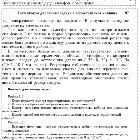
повышается давление
рупр,
сильфон
2
расширяет­
Регуляторы давления воздуха в герметических кабинах
97
ся, поворачивает заслонку на закрытие. В результате выходное
давление
р2
уменьшается.
Так как изменение атмосферного давления воспринимается
сильфоном
2
не только в форме управляющих сигналов от коман­
дного прибора, но и непосредственно, рассматриваемый регуля­ тор
может быть отнесен по характеру реакции на данное возму­ щение к
системам прямого действия.
В регуляторах абсолютного давления чувствительный элемент
выполняется в виде герметичного объема — сильфона, из которого
выкачан воздух до остаточного давления (133...0,133) • 10“^ Па
(10~4...10-7 мм рт. ст.). Регуляторы избыточного давления приме­
няют в системах на начальном участке для защиты агрегатов сис­
темы от чрезмерных нагрузок. Регуляторы абсолютного давления,
как правило, устанавливают, если необходимо обеспечить посто­
янный массовый расход воздуха.
Вопросы для самопроверки
Раздел 3.1
Какие параметры могут характеризовать герметичность?
1.
Из каких соображений выбраны нормы герметичности?
2.
Какими методами можно проверить герметичность кабины при наземных
3.
испытаниях?
Какими способами можно регулировать давление воздуха в герметической
4.
кабине?
Раздел 3.2
Назовите источники наддува герметических кабин, применяемые на лета­
1.
тельных аппаратах.
В каких пределах могут изменяться значения давления и температуры воз­ духа,
2.
отбираемого от компрессора ТВД в диапазоне высот от 0 до 12 км?