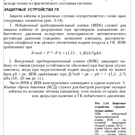
исходя только из фактического состояния системы.
ЗАЩИТНЫЕ УСТРОЙСТВА ГК
Защита кабины в различных случаях осуществляется с помо­ щью
следующих элементов (рис. 3.14).
1.
Избыточный предохранительный клапан
(ИПК) служит для
защиты кабины от разрушения при чрезмерном повышении из­
быточного давления вследствие неисправности автоматического
регулятора давления (заедание, залипание клапанов, разгермети­
зация сильфона) или резкого увеличения подачи воздуха в ГК. ИПК
срабатывает при
А^изб
= P *
-P
h =
(1,15... 1,20)A/?g|§4 .
2.
Вакуумный предохранительный клапан
(ВПК) защищает ка­
бину от смятия (потери устойчивости оболочки) при быстром спуске
самолета, когда при недостаточной подаче воздуха в каби­ ну может
быть
ph
>
рк.
ВПК срабатывает при Д/?изб =
рк — ph
= =
-(1,3...2,7)
кПа (10...20 мм рт. ст.).
Часто ИПК и ВПК конструктивно совмещают в одном агрегате. 3.
Клапан сброса давления
(КСД) служит для быстрой разгерме­ тизации
кабины по желанию летчика (например, если нужно от­ крыть люк
или дверь при наличии в ГК избыточного давления).
Рис. 3.14. Защитные
устройства гермети­
ческих кабин:
ИПК — избыточный
предохранительный
клапан; ВПК — ва­
куумный предохрани­
тельный клапан; КСД —
клапан сброса давле­ ния;
OK — обратный клапан;
ОД — ограни­ читель