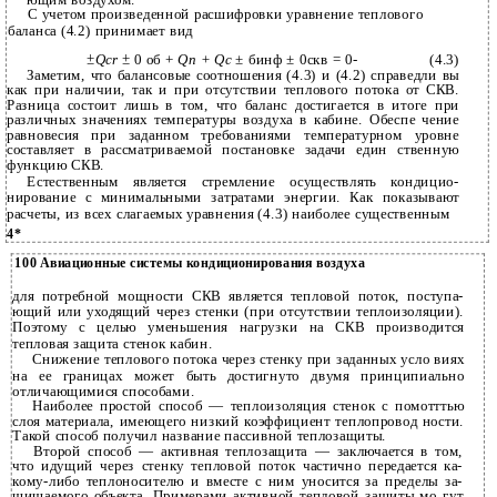
С учетом произведенной расшифровки уравнение теплового
баланса (4.2) принимает вид
±Qcr ±
0 об +
Qn + Qc
± бинф ± 0скв = 0-
(4.3)
Заметим, что балансовые соотношения (4.3) и (4.2) справедли­ вы
как при наличии, так и при отсутствии теплового потока от СКВ.
Разница состоит лишь в том, что баланс достигается в итоге при
различных значениях температуры воздуха в кабине. Обеспе­ чение
равновесия при заданном требованиями температурном уровне
составляет в рассматриваемой постановке задачи един­ ственную
функцию СКВ.
Естественным является стремление осуществлять кондицио­
нирование с минимальными затратами энергии. Как показывают
расчеты, из всех слагаемых уравнения (4.3) наиболее существенным
4*
100 Авиационные системы кондиционирования воздуха
для потребной мощности СКВ является тепловой поток, поступа­
ющий или уходящий через стенки (при отсутствии теплоизоляции).
Поэтому с целью уменьшения нагрузки на СКВ производится
тепловая защита стенок кабин.
Снижение теплового потока через стенку при заданных усло­ виях
на ее границах может быть достигнуто двумя принципиально
отличающимися способами.
Наиболее простой способ — теплоизоляция стенок с помотттью
слоя материала, имеющего низкий коэффициент теплопровод­ ности.
Такой способ получил название пассивной теплозащиты.
Второй способ — активная теплозащита — заключается в том,
что идущий через стенку тепловой поток частично передается ка­
кому-либо теплоносителю и вместе с ним уносится за пределы за­
щищаемого объекта. Примерами активной тепловой защиты мо­ гут