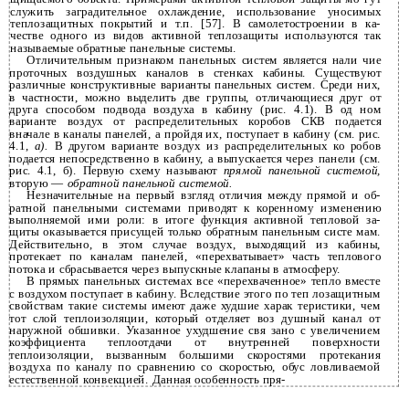
служить заградительное охлаждение, использование уносимых
теплозащитных покрытий и т.п. [57]. В самолетостроении в ка­
честве одного из видов активной теплозащиты используются так
называемые обратные панельные системы.
Отличительным признаком панельных систем является нали­ чие
проточных воздушных каналов в стенках кабины. Существуют
различные конструктивные варианты панельных систем. Среди них,
в частности, можно выделить две группы, отличающиеся друг от
друга способом подвода воздуха в кабину (рис. 4.1). В од­ ном
варианте воздух от распределительных коробов СКВ подается
вначале в каналы панелей, а пройдя их, поступает в кабину (см. рис.
4.1,
а).
В другом варианте воздух из распределительных ко­ робов
подается непосредственно в кабину, а выпускается через панели (см.
рис. 4.1, б). Первую схему называют
прямой панельной системой,
вторую —
обратной панельной системой.
Незначительные на первый взгляд отличия между прямой и об­
ратной панельными системами приводят к коренному изменению
выполняемой ими роли: в итоге функция активной тепловой за­
щиты оказывается присущей только обратным панельным систе­ мам.
Действительно, в этом случае воздух, выходящий из кабины,
протекает по каналам панелей, «перехватывает» часть теплового
потока и сбрасывается через выпускные клапаны в атмосферу.
В прямых панельных системах все «перехваченное» тепло вместе
с воздухом поступает в кабину. Вследствие этого по теп­ лозащитным
свойствам такие системы имеют даже худшие харак­ теристики, чем
тот слой теплоизоляции, который отделяет воз­ душный канал от
наружной обшивки. Указанное ухудшение свя­ зано с увеличением
коэффициента теплоотдачи от внутренней поверхности
теплоизоляции, вызванным большими скоростями протекания
воздуха по каналу по сравнению со скоростью, обус­ ловливаемой
естественной конвекцией. Данная особенность пря-