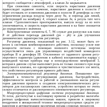
которого сообщается с атмосферой, а клапан
За
закрывается.
При снижении самолета, если скорость нарастания давления
превосходит заданное значение, нарастание давления в полости
Г
будет отставать от изменения давления в полости
В
демпфера за счет
ограничения расхода воздуха через дюзу
9а,
и перепад дав­ лений,
действующий на мембрану
4,
откроет клапан
Зв,
в резуль­ тате чего
клапан <?дополнительно приоткрывается, выпуск возду­ ха из него
увеличивается, и скорость нарастания давления в ка­ бине снижается
до определенного значения.
Конструктивные элементы
6,
7,
96
служат для разгрузки кла­ пана
8
от действия перепада давлений
(рк - ph)
и для улучшения
динамических характеристик регулятора.
Регулятор давления, показанный на рис. 3.12, может быть от­
несен к системам комбинированного действия, поскольку усиле­ ние
мощности сигнала с помощью внешнего источника энергии
осуществляется лишь для управляющих воздействий командного
прибора II и демпфера III. Отклонение от заданного уровня регу­
лируемого параметра (давления в кабине) воспринимается наряду с
командной частью прибора еще и непосредственно мембраной 5,
которая в данном случае выполняет роль не только силового при­ вода
выпускного клапана, но одновременно и чувствительного эле­ мента,
что свойственно регуляторам прямого действия.
Электропневматический регулятор давления.
Повышение тре­
бований к точности регулирования давления, быстродействию,
эффективности контроля за работой и уменьшению массы регуля­
торов давления привело к созданию элекгропневматических регу­
ляторов для пассажирских самолетов, устройство которых не очень
сильно отличается от рассмотренного пневматического регулятора.
Микропроцессорная цифровая система регулирования давления.
Ус­ пехи, достигнутые к настоящему времени в разработке малогаба­
ритных цифровых вычислительных машин, привели к широкому
внедрению в авиационной технике микропроцессорных средств уп­
равления и автоматизации различных весьма сложных процессов.