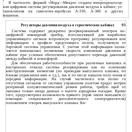
В частности, фирмой «Норд—Микро» создана микропроцессор­
ная цифровая система регулирования давления воздуха в кабине, ус­
тановленная на самолетах-аэробусах А-330, А-340 и других
машинах.
Регуляторы давления воздуха в герметических кабинах
93
Система содержит двукратно резервированный электрон­ но-
цифровой командный прибор, использующий для выработки
управляющего сигнала встроенную программу регулирования или
информацию о профиле предстоящего полета, получаемую от
бортовой системы управления. С учетом этой информации назна­
чается минимально возможная скорость изменения давления в
кабине при условии обеспечения допустимого перепада давлений
между кабиной и атмосферой.
Для обеспечения работоспособности при различных внешних и
внутренних отказах система резервирована как по основным
конструктивным элементам (по приводам выпускного клапана, по
блокам управления ими и т.д.), так и по числу каналов полу­ чения и
передачи информации. На случай частичного или полно­ го
отсутствия сигналов от системы управления полетом предус­ мотрен
резервный полуавтоматический режим работы, требую­ щий от
экипажа только ввода данных о высоте аэродрома посадки. Кроме
того, предусмотрена возможность прямого управ­ ления экипажем (с
помощью специального дополнительного электродвигателя)
положением створок выпускного клапана. Ки-