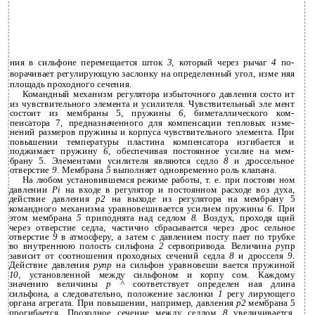
ния в сильфоне перемещается шток
3,
который через рычаг
4
по­
ворачивает регулирующую заслонку на определенный угол, изме­ няя
площадь проходного сечения.
Командный механизм регулятора избыточного давления состо­ ит
из чувствительного элемента и усилителя. Чувствительный эле­ мент
состоит из мембраны 5, пружины
6,
биметаллического ком­
пенсатора 7, предназначенного для компенсации тепловых изме­
нений размеров пружины и корпуса чувствительного элемента. При
повышении температуры пластина компенсатора изгибается и
поджимает пружину
6,
обеспечивая постоянное усилие на мем­
брану 5. Элементами усилителя являются седло
8
и дроссельное
отверстие
9.
Мембрана
5
выполняет одновременно роль клапана.
На любом установившемся режиме работы, т. е. при постоян­ ном
давлении
Pi
на входе в регулятор и постоянном расходе воз­ духа,
действие давления
р2
на выходе из регулятора на мембрану 5
командного механизма уравновешивается усилием пружины
6.
При
этом мембрана
5
приподнята над седлом
8.
Воздух, проходя­ щий
через отверстие седла, частично сбрасывается через дрос­ сельное
отверстие
9
в атмосферу, а затем с давлением посту­ пает по трубке
во внутреннюю полость сильфона
2
сервопривода. Величина
р
упр
зависит от соотношения проходных сечений седла
8
и дросселя
9.
Действие давления
рупр
на сильфон уравновеши­ вается пружиной
10,
установленной между сильфоном и корпу­ сом. Каждому
значению величины
р ^
соответствует определен­ ная длина
сильфона, а следовательно, положение заслонки
1
регу­ лирующего
органа агрегата. При повышении, например, давления
р2
мембрана 5
прогибается. Проходное сечение между седлом
8
увеличивается,