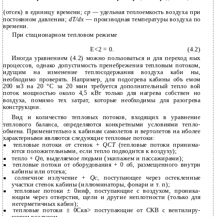
(отсек) в единицу времени;
ср —
удельная теплоемкость воздуха при
постоянном давлении;
dT/dx
— производная температуры воздуха по
времени.
При стационарном тепловом режиме
Е<2 = 0.
(4.2)
Иногда уравнением (4.2) можно пользоваться и для переход­ ных
процессов, однако допустимость пренебрежения тепловым потоком,
идущим на изменение теплосодержания воздуха каби­ ны,
необходимо проверять. Например, для подогрева кабины объ­ емом
200 м3 на 20 °С за 20 мин требуется дополнительный тепло­ вой
поток мощностью около 4,5 кВт только для нагрева собствен­ но
воздуха, помимо тех затрат, которые необходимы для разогрева
конструкции.
Вид и количество тепловых потоков, входящих в уравнение
теплового баланса, определяются конкретными условиями тепло­
обмена. Применительно к кабинам самолетов и вертолетов на­ иболее
характерными являются следующие тепловые потоки:
тепловые потоки от стенок +
QCT
(тепловые потоки принима­
■
ются положительными, если тепло подводится к воздуху);
тепло +
Qn,
выделяемое людьми (экипажем и пассажирами);
■
тепловые потоки от оборудования + 0 об, размещенного внутри
■
кабины или отсека;
солнечное излучение +
Qc,
поступающее через остекленные
■
участки стенок кабины (иллюминаторы, фонари и т. п);
тепловые потоки ± 0инф, поступающие с воздухом, проника­
■
ющим через отверстия, щели и другие неплотности (только для
негерметичных кабин);
тепловые потоки ± 0Скв> поступающие от СКВ с вентилиру­
■
ющим воздухом.