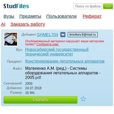
Вузы
Предметы
Пользователи
Реферат
AI
Заказать работу
Добавил:
SHMEL704
timofeev.9@mail.ru
Опубликованный материал нарушает ваши авторские
права?
Сообщите нам.
Новосибирский государственный
Вуз:
технический университет
Конструирование летательных аппаратов
Предмет:
Матвеенко А.М. (ред.) - Системы
Файл:
оборудования летательных аппаратов -
2005
.pdf
Скачиваний:
2009
Добавлен:
24.07.2018
Размер:
16 Мб
☆
Скачать