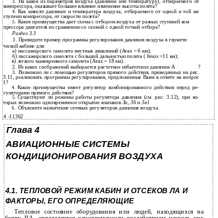
На какой из параметров воздуха (давление или температуру), отбираемого от
3.
компрессора, оказывает большее влияние изменение высоты полета?
Как зависят давление и температура воздуха, отбираемого от одной и той же
4.
ступени компрессора, от скорости полета?
Какие преимущества дает схема с отбором воздуха от разных ступеней ком­
5.
прессора двигателя по сравнению со схемой с одной точкой отбора?
Раздел 3.3
1. Приведите пример программы регулирования давления воздуха в гермети­
ческой кабине для:
а) пассажирского самолета местных авиалиний (Атах = 6 км);
б) пассажирского самолета с большой дальностью полета (
hmax
=11 км);
в) легкого маневренного самолета (Атах = 18 км).
2. Из каких соображений выбирается расчетное избыточное давление А
?
Возможно ли с помощью регуляторов прямого действия, приведенных на рис.
3.
3.11, реализовать программы регулирования, предложенные Вами в ответе на вопрос
1?
Какие преимущества имеет регулятор комбинированного действия перед ре­
4.
гуляторами прямого действия?
Существуют ли режимы работы регулятора давления (см. рис. 3.12), при ко­
5.
торых возможно одновременное открытие клапанов
За, 36
и
3в1
Объясните назначение сетевых регуляторов давления воздуха.
6.
4 -11362
Глава 4
АВИАЦИОННЫЕ СИСТЕМЫ
КОНДИЦИОНИРОВАНИЯ ВОЗДУХА
4.1. ТЕПЛОВОЙ РЕЖИМ КАБИН И ОТСЕКОВ ЛА И
ФАКТОРЫ, ЕГО ОПРЕДЕЛЯЮЩИЕ
Тепловое состояние оборудования или людей, находящихся на