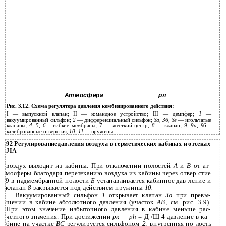
Атмосфера
рл
Рис. 3.12. Схема регулятора давления комбинированного действия:
I — выпускной клапан; II — командное устройство; III — демпфер;
1
—
вакуумированный сильфон;
2
— дифференциальный сильфон;
За, 36, Зв
— игольчатые
клапаны;
4, 5, 6—
гибкие мембраны; 7 — жесткий центр;
8 —
клапан;
9, 9а, 96—
калиброванные отверстия;
10, 11 —
пружины
92 Регулированиедавления воздуха в герметических кабинах и отсеках
JIA
воздух выходит из кабины. При отключении полостей
А
и
В
от ат­
мосферы благодаря перетеканию воздуха из кабины через отвер­ стие
9 в надмембранной полости
Б
устанавливается кабинное дав­ ление и
клапан
8
закрывается под действием пружины
10.
Вакуумированный сильфон
1
открывает клапан
За
при превы­
шении в кабине абсолютного давления (участок
АВ,
см. рис. 3.9).
При этом значение избыточного давления в кабине меньше рас­
четного значения. При достижении
рк — ph =
Д /Щ 4 давление в ка­
бине на участке
ВС
регулируется сильфоном
2,
внутренняя по­ лость