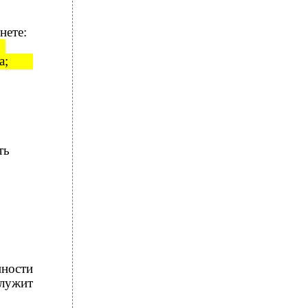
нете:
а;
ть
нности
лужит