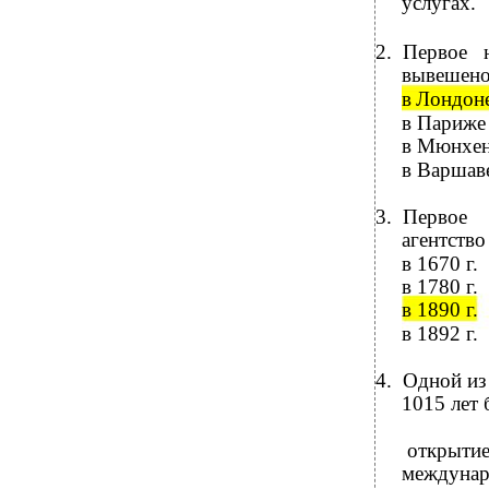
услугах.
2.
Первое 
вывешено 
в
Лондон
в
Париже
в
Мюнхен
в
Варшав
3.
Первое 
агентство
в
1670 г.
в
1780 г.
в
1890 г.
в
1892 г.
4.
Одной из 
1015 лет 
открытие
междунар