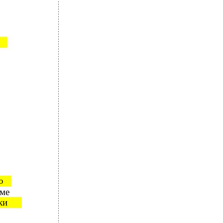
ю
име
ки