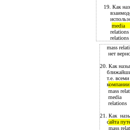
19. Как на
взаимод
использ
media
relation
relations
mass relat
нет верн
20.
Как назы
ближайши
т.е. всем
компании:
mass rela
media
relations
21.
Как наз
сайта пу
mass rela