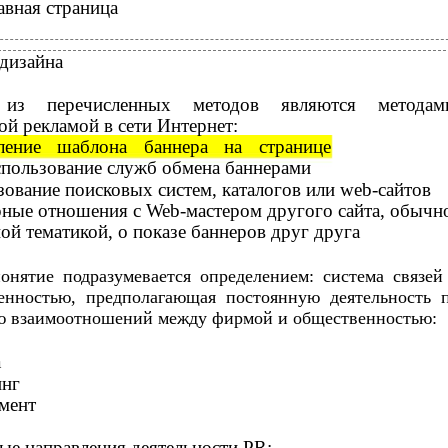
авная страница
дизайна
 из перечисленных методов являются методам
ой рекламой в сети Интернет:
ление шаблона баннера на странице
спользование служб обмена баннерами
ование поисковых систем, каталогов или web-сайтов
ные отношения с Web-мастером другого сайта, обычн
ой тематикой, о показе баннеров друг друга
онятие подразумевается определением: система связей
енностью, предполагающая постоянную деятельность 
ю взаимоотношений между фирмой и общественностью:
а
инг
мент
ые направления деятельности PR: