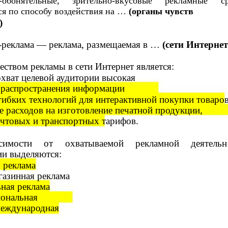
о-обонятельные, зрительно-вкусовые рекламные ср
я по способу воздействия на …
(органы чувств
)
-реклама
— реклама, размещаемая в …
(сети Интернет
ством рекламы в сети Интернет является:
хват целевой аудитории высокая
 распространения информации
гибких технологий для интерактивной покупки товаро
е расходов на изготовление печатной продукции,
очтовых и транспортных тарифов.
симости от охватываемой рекламной деятельн
ии выделяются:
 реклама
газинная реклама
ная реклама
ональная
международная