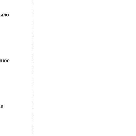
ыло
ное
ие