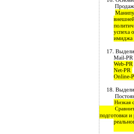
Продажа
Манипу
внешней
политич
успеха 
имиджа 
17.
Выделит
Mail-PR
Web-PR
Net-PR
Online-
18.
Выдели
Постоян
Низкая 
Сравнит
подготовки и
реально