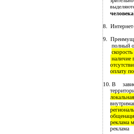
зрительн
выделяютс
человека
8.
Интернет
9.
Преимуще
полный о
скорость
наличие 
отсутстви
оплату п
10.
В зави
территор
локальная
внутрима
региональ
общенаци
реклама 
реклама