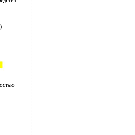
едства
)
в
остью