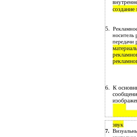
внутренне
создание
5.
Рекламное
носитель 
передачи 
материаль
рекламно
рекламног
6.
К основн
сообщение
изображе
звук
7.
Визуальн