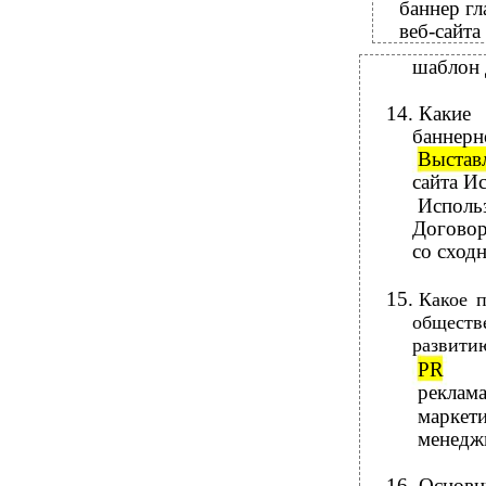
баннер гл
веб-сайта
шаблон 
14.
Какие
баннерн
Выстав
сайта И
Использ
Договор
со сходн
15.
Какое п
обществ
развити
PR
реклам
маркет
менедж
16.
Основн