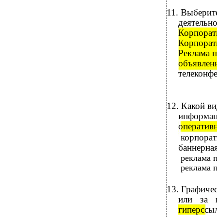
11.
Выберите
деятельно
Корпора
Корпорати
Реклама п
объявлени
телеконфе
12.
Какой ви
информац
оператив
корпорат
баннерная
реклама 
реклама 
13.
Графиче
или за 
гиперссы