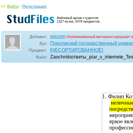
Войти
/
Регистрация
Файловый архив студентов.
1327 вузов, 5478 предметов.
wircom
Добавил:
Опубликованный материал нарушает 
Поволжский государственный универ
Вуз:
[НЕСОРТИРОВАННОЕ]
Предмет:
Zaochnikiответы_piar_v_internete_Tes
Файл:
1. Филип Кот
неличны
посредст
мероприя
яркое явл
професси