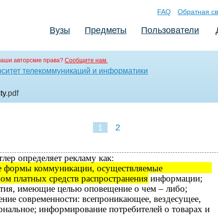
FAQ
Обратная св
Вузы
Предметы
Пользователи
ваши авторские права?
Сообщите нам.
ситет телекоммуникаций и информатики
ty
.pdf
1
2
лер определяет рекламу как:
е формы коммуникации, осуществляемые
вом платных средств распространения информации;
тия, имеющие целью оповещение о чем – либо;
ение современности: всепроникающее, вездесущее,
ональное; информирование потребителей о товарах и