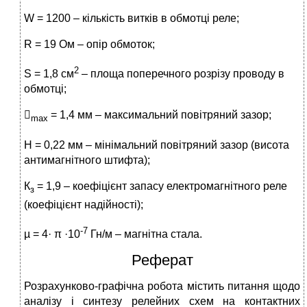
W = 1200 – кількість витків в обмотці реле;
R = 19 Ом – опір обмоток;
2
S = 1,8 см
– площа поперечного розрізу проводу в
обмотці;

= 1,4 мм – максимальний повітряний зазор;
max
H = 0,22 мм – мінімальний повітряний зазор (висота
антимагнітного штифта);
К
= 1,9 – коефіцієнт запасу електромагнітного реле
з
(коефіцієнт надійності);
-7
µ = 4· π ·10
Гн/м – магнітна стала.
Реферат
Розрахунково-графічна робота містить питання щодо
аналізу і синтезу релейних схем на контактних