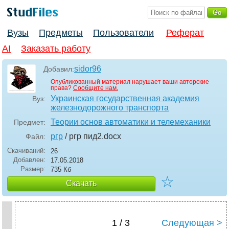
Вузы
Предметы
Пользователи
Реферат
AI
Заказать работу
sidor96
Добавил:
Опубликованный материал нарушает ваши авторские
права?
Сообщите нам.
Украинская государственная академия
Вуз:
железнодорожного транспорта
Теории основ автоматики и телемеханики
Предмет:
ргр
/ ргр пид2
.docx
Файл:
Скачиваний:
26
Добавлен:
17.05.2018
Размер:
735 Кб
☆
Скачать
1 / 3
Следующая >