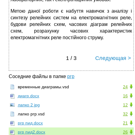
Метою даної роботи є набуття навичок з аналізу і
синтезу релейних систем на електромагнітних реле,
будови релейних схем, часових діаграм релейних
схем, розрахунку часових характеристик
електромагнітних реле постійного струму.
1 / 3
Следующая >
Соседние файлы в папке
ргр
временные диаграмы.vsd
24
диагр.docx
16
лапко 2.jpg
12
лапко ргр.vsd
32
ргр пид.docx
21
ргр пид2.docx
26