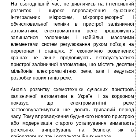
На сьогоднішній час, не дивлячись на інтенсивний
розвиток і широке впровадження сучасних
інтегральних мікросхем, мікропроцесорної і
обчислювальної техніки в пристрої залізничної
автоматики, електромагнітні реле продовжують
залишатися головними і найбільш масовими
елементами систем регулювання рухом поїздів на
перегонах і станціях. У економічно розвинених
країнах не лише продовжують експлуатуватися
пристрої залізничної автоматики, що містять десятки
мільйонів електромагнітних реле, але і ведуться
розробки нових типів реле.
Аналіз розвитку схемотехніки сучасних пристроїв
залізничної автоматики в Україні і за кордоном
показує, що електромагнітні реле
застосовуватимуться ще досить тривалий період
часу. Тому впровадження будь-якого нового пристрою
або модернізація старого устаткування вимагають
ретельних випробувань на безпеку, як в
лабораторних, так і експлуатаційних умовах.