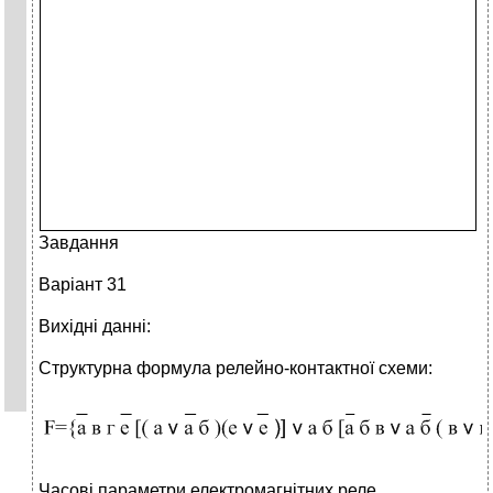
Завдання
Варіант 31
Вихідні данні:
Структурна формула релейно-контактної схеми:
Часові параметри електромагнітних реле.