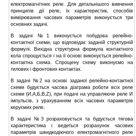
електромагнітних реле. Для детальнішого вивчення
принципів дії реле, їх характеристик, способів
вимірювання часових параметрів виконується три
основних задачі.
В задачі №1 виконується побудова релейно-
контактної схеми, що відповідає заданій структурній
формулі. Вихідна структурна формула контактного
кола спрощується і на її основі виконується релейно-
контактна схема. Спрощену схему виконуємо на
тилових і фронтових контактах.
В задачі №2 на основі заданої релейно-контактної
схеми будується часова діаграма роботи всіх реле
схеми (И,А,Б,В,Z), при подачі на управляюче реле И
імпульсів, з урахуванням всіх часових параметрів
керуємих реле.
В задачі №3 розраховується та будується тягова
характеристика і ведеться розрахунок часових
параметрів швидкодіючого електромагнітного реле