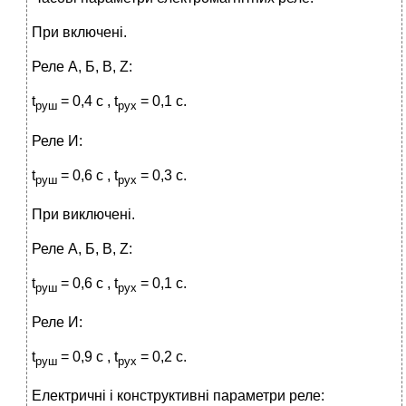
При включені.
Реле А, Б, B, Z:
t
= 0,4 с , t
= 0,1 с.
руш
рух
Реле И:
t
= 0,6 с , t
= 0,3 с.
руш
рух
При виключені.
Реле А, Б, B, Z:
t
= 0,6 с , t
= 0,1 с.
руш
рух
Реле И:
t
= 0,9 с , t
= 0,2 с.
руш
рух
Електричні і конструктивні параметри реле: