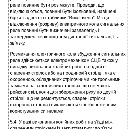
реле повинне бути розімкнуте. Проводи, що
відключаються, повинні бути ізольовані, навішені
бірки з адресою і таблички “Виключено”. Місця
відключення (розриву) електричного кола сигнальних
реле повинні бути визначені заздалегідь і
затверджені керівництвом дистанції сигналізації та
зв’язку.
Розмикання електричного кола збудження сигнальних
реле здійснюється електромеханіком СЦБ також у
випадку виконання колійних робіт на одній із
спарених стрілок або на поодинокій стрілці, яка є
охоронною, обладнаних стрілочними контрольними
замками на залізничних станціях, що не мають
рейкових кіл, коли для збереження руху по другій
стрілці, що не ремонтується, спарені стрілки
(охоронна стрілка) виключаються зі збереженням
користування сигналами.
5.4. У разі виконання колійних робіт на з'їзді між
спареними стрілками із закриттям руху по з'їзду