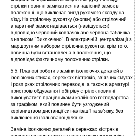
стрілки повинні замикатися на навісний замок в
положенні, що виключає виїзд рухомого складу на
з'їзд. На стрілочну рукоятку (кнопки) або стрілочний
апаратний замок надівається (навішується)
відповідно червоний ковпачок або червона табличка
з написом "Виключено". В електричній централізації з
маршрутним набором стрілочна рукоятка, крім того,
повинна бути встановлена в положення, що
відповідає фактичному положенню стрілки.
5.5. Планові роботи з заміни ізолюючих деталей в
ізолюючих стиках, сережках вістряків, зв’язних смугах
і розпірках стрілочних переводів, а також в арматурі
пристроїв обдування і обігріву стрілок повинні
виконуватися працівниками колійного господарства
за графіком, який повинен бути узгоджений
керівництвом дистанції сигналізації та зв’язку, без
виключення ізольованої ділянки.
Заміна ізолюючих деталей в сережках вістряків
повинна виконуватися за участю електромеханіка