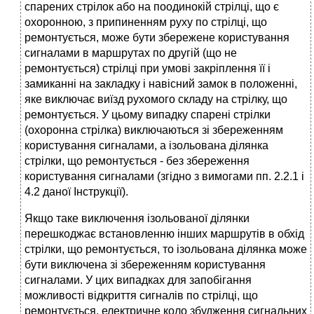
спарених стрілок або на поодинокій стрілці, що є
охоронною, з припиненням руху по стрілці, що
ремонтується, може бути збережене користування
сигналами в маршрутах по другій (що не
ремонтується) стрілці при умові закріплення її і
замиканні на закладку і навісний замок в положенні,
яке виключає виїзд рухомого складу на стрілку, що
ремонтується. У цьому випадку спарені стрілки
(охоронна стрілка) виключаються зі збереженням
користування сигналами, а ізольована ділянка
стрілки, що ремонтується - без збереження
користування сигналами (згідно з вимогами пп. 2.2.1 і
4.2 даної Інструкції).
Якщо таке виключення ізольованої ділянки
перешкоджає встановленню інших маршрутів в обхід
стрілки, що ремонтується, то ізольована ділянка може
бути виключена зі збереженням користування
сигналами. У цих випадках для запобігання
можливості відкриття сигналів по стрілці, що
ремонтується, електричне коло збудження сигнальних