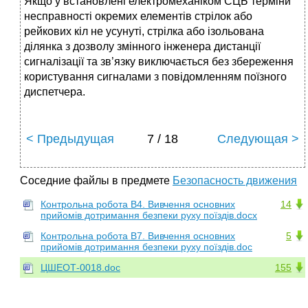
Якщо у встановлені електромеханіком СЦБ терміни
несправності окремих елементів стрілок або
рейкових кіл не усунуті, стрілка або ізольована
ділянка з дозволу змінного інженера дистанції
сигналізації та зв’язку виключається без збереження
користування сигналами з повідомленням поїзного
диспетчера.
< Предыдущая
7 / 18
Следующая >
Соседние файлы в предмете
Безопасность движения
Контрольна робота В4. Вивчення основних
14
прийомів дотримання безпеки руху поїздів.docx
Контрольна робота В7. Вивчення основних
5
прийомів дотримання безпеки руху поїздів.doc
ЦШЕОТ-0018.doc
155