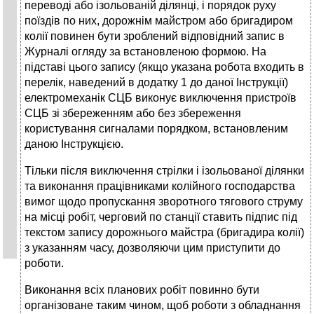
переводі або ізольованій ділянці, і порядок руху
поїздів по них, дорожнім майстром або бригадиром
колії повинен бути зроблений відповідний запис в
Журналі огляду за встановленою формою. На
підставі цього запису (якщо указана робота входить в
перелік, наведений в додатку 1 до даної Інструкції)
електромеханік СЦБ виконує виключення пристроїв
СЦБ зі збереженням або без збереження
користування сигналами порядком, встановленим
даною Інструкцією.
Тільки після виключення стрілки і ізольованої ділянки
та виконання працівниками колійного господарства
вимог щодо пропускання зворотного тягового струму
на місці робіт, черговий по станції ставить підпис під
текстом запису дорожнього майстра (бригадира колії)
з указанням часу, дозволяючи цим приступити до
роботи.
Виконання всіх планових робіт повинно бути
організоване таким чином, щоб роботи з обладнання