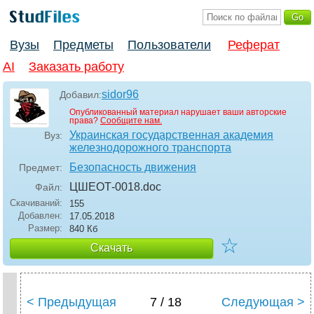
Вузы
Предметы
Пользователи
Реферат
AI
Заказать работу
sidor96
Добавил:
Опубликованный материал нарушает ваши авторские
права?
Сообщите нам.
Украинская государственная академия
Вуз:
железнодорожного транспорта
Безопасность движения
Предмет:
ЦШЕОТ-0018
.doc
Файл:
Скачиваний:
155
Добавлен:
17.05.2018
Размер:
840 Кб
☆
Скачать
< Предыдущая
7 / 18
Следующая >