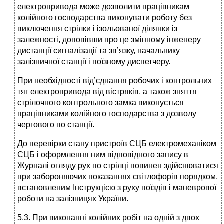
електропривода може дозволити працівникам
колійного господарства виконувати роботу без
виключення стрілки і ізольованої ділянки із
залежності, доповівши про це змінному інженеру
дистанції сигналізації та зв’язку, начальнику
залізничної станції і поїзному диспетчеру.
При необхідності від’єднання робочих і контрольних
тяг електропривода від вістряків, а також зняття
стрілочного контрольного замка виконується
працівниками колійного господарства з дозволу
чергового по станції.
До перевірки стану пристроїв СЦБ електромеханіком
СЦБ і оформлення ним відповідного запису в
Журналі огляду рух по стрілці повинен здійснюватися
при забороняючих показаннях світлофорів порядком,
встановленим Інструкцією з руху поїздів і маневрової
роботи на залізницях України.
5.3. При виконанні колійних робіт на одній з двох