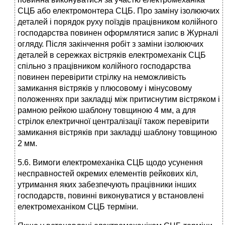
СЦБ або електромонтера СЦБ. Про заміну ізолюючих
деталей і порядок руху поїздів працівником колійного
господарства повинен оформлятися запис в Журналі
огляду. Після закінчення робіт з заміни ізолюючих
деталей в сережках вістряків електромеханік СЦБ
спільно з працівником колійного господарства
повинен перевірити стрілку на неможливість
замикання вістряків у плюсовому і мінусовому
положеннях при закладці між притиснутим вістряком і
рамною рейкою шаблону товщиною 4 мм, а для
стрілок електричної централізації також перевірити
замикання вістряків при закладці шаблону товщиною
2 мм.
5.6. Вимоги електромеханіка СЦБ щодо усунення
несправностей окремих елементів рейкових кіл,
утримання яких забезпечують працівники інших
господарств, повинні виконуватися у встановлені
електромеханіком СЦБ терміни.