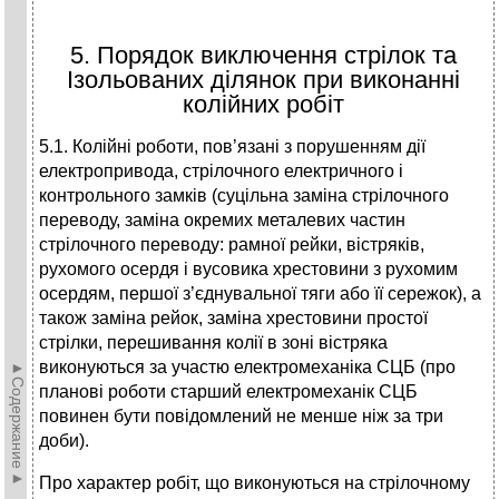
5. Порядок виключення стрілок та
Ізольованих ділянок при виконанні
колійних робіт
5.1. Колійні роботи, пов’язані з порушенням дії
електропривода, стрілочного електричного і
контрольного замків (суцільна заміна стрілочного
переводу, заміна окремих металевих частин
стрілочного переводу: рамної рейки, вістряків,
рухомого осердя і вусовика хрестовини з рухомим
осердям, першої з’єднувальної тяги або її сережок), а
також заміна рейок, заміна хрестовини простої
стрілки, перешивання колії в зоні вістряка
виконуються за участю електромеханіка СЦБ (про
►Содержание►
планові роботи старший електромеханік СЦБ
повинен бути повідомлений не менше ніж за три
доби).
Про характер робіт, що виконуються на стрілочному