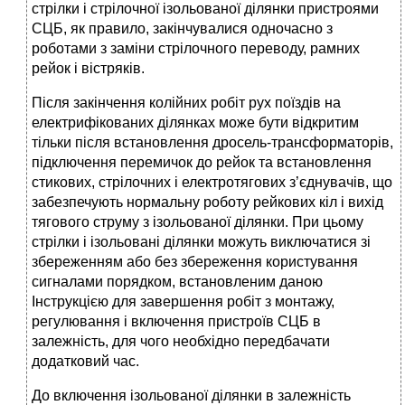
стрілки і стрілочної ізольованої ділянки пристроями
СЦБ, як правило, закінчувалися одночасно з
роботами з заміни стрілочного переводу, рамних
рейок і вістряків.
Після закінчення колійних робіт рух поїздів на
електрифікованих ділянках може бути відкритим
тільки після встановлення дросель-трансформаторів,
підключення перемичок до рейок та встановлення
стикових, стрілочних і електротягових з’єднувачів, що
забезпечують нормальну роботу рейкових кіл і вихід
тягового струму з ізольованої ділянки. При цьому
стрілки і ізольовані ділянки можуть виключатися зі
збереженням або без збереження користування
сигналами порядком, встановленим даною
Інструкцією для завершення робіт з монтажу,
регулювання і включення пристроїв СЦБ в
залежність, для чого необхідно передбачати
додатковий час.
До включення ізольованої ділянки в залежність