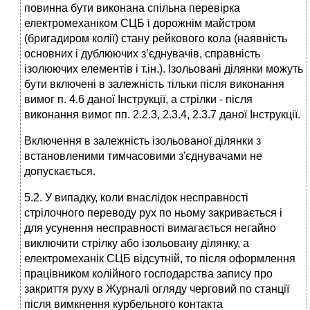
повинна бути виконана спільна перевірка
електромеханіком СЦБ і дорожнім майстром
(бригадиром колії) стану рейкового кола (наявність
основних і дублюючих з’єднувачів, справність
ізолюючих елементів і т.ін.). Ізольовані ділянки можуть
бути включені в залежність тільки після виконання
вимог п. 4.6 даної Інструкції, а стрілки - після
виконання вимог пп. 2.2.3, 2.3.4, 2.3.7 даної Інструкції.
Включення в залежність ізольованої ділянки з
встановленими тимчасовими з'єднувачами не
допускається.
5.2. У випадку, коли внаслідок несправності
стрілочного переводу рух по ньому закривається і
для усунення несправності вимагається негайно
виключити стрілку або ізольовану ділянку, а
електромеханік СЦБ відсутній, то після оформлення
працівником колійного господарства запису про
закриття руху в Журналі огляду черговий по станції
після вимкнення курбельного контакта