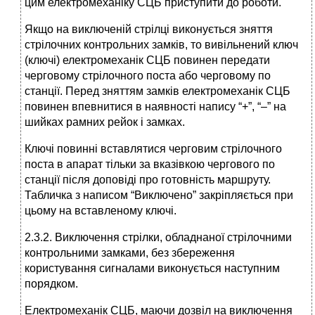
цим електромеханіку СЦБ приступити до роботи.
Якщо на виключеній стрілці виконується зняття
стрілочних контрольних замків, то вивільнений ключ
(ключі) електромеханік СЦБ повинен передати
черговому стрілочного поста або черговому по
станції. Перед зняттям замків електромеханік СЦБ
повинен впевнитися в наявності напису “+”, “–” на
шийках рамних рейок і замках.
Ключі повинні вставлятися черговим стрілочного
поста в апарат тільки за вказівкою чергового по
станції після доповіді про готовність маршруту.
Табличка з написом “Виключено” закріпляється при
цьому на вставленому ключі.
2.3.2. Виключення стрілки, обладнаної стрілочними
контрольними замками, без збереження
користування сигналами виконується наступним
порядком.
Електромеханік СЦБ, маючи дозвіл на виключення