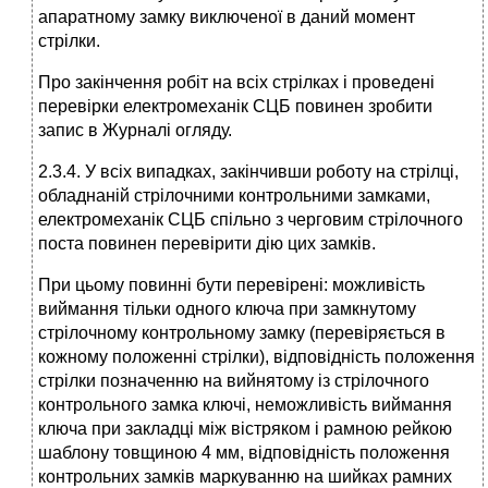
апаратному замку виключеної в даний момент
стрілки.
Про закінчення робіт на всіх стрілках і проведені
перевірки електромеханік СЦБ повинен зробити
запис в Журналі огляду.
2.3.4. У всіх випадках, закінчивши роботу на стрілці,
обладнаній стрілочними контрольними замками,
електромеханік СЦБ спільно з черговим стрілочного
поста повинен перевірити дію цих замків.
При цьому повинні бути перевірені: можливість
виймання тільки одного ключа при замкнутому
стрілочному контрольному замку (перевіряється в
кожному положенні стрілки), відповідність положення
стрілки позначенню на вийнятому із стрілочного
контрольного замка ключі, неможливість виймання
ключа при закладці між вістряком і рамною рейкою
шаблону товщиною 4 мм, відповідність положення
контрольних замків маркуванню на шийках рамних