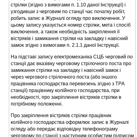
стрілки (згідно з вимогами п. 1.10 даної Інструкції) і
узгодивши з черговим по станції час початку робіт,
робить запис в Журналі огляду про виключення. У
цьому запису указується номер стрілки, мета і спосіб
виключення, а також необхідність закріплення її
вістряків і замикання стрілки на закладку і навісний
замок згідно з вимогами п. 2.1.1 даної Інструкції.
На підставі запису електромеханіка СЦБ черговий по
станції дає вказівку черговому стрілочного поста про
замикання стрілки на закладку і навісний замок і
через чергового стрілочного поста (або іншого
працівника господарства перевезень згідно з ТРА
станції) працівнику колійного господарства, при
необхідності, про закріплення вістряків стрілки в
потрібному положенні.
Про закріплення вістряків стрілки працівник
колійного господарства оформлює запис в Журналі
огляду або передає відповідну телефонограму
черговому по станції з наступним особистим підписом