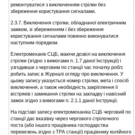
ремонтуватися з виключенням стрілки без
збереження користування сигналами.
2.3.7. Виключення стрілки, обладнаної електричним
замком, зі збереженням і без збереження
користування сигналами повинно виконуватися
наступним порядком.
Електромеханік СЦБ, маючи дозвіл на виключення
стрілки (згідно з вимогами п. 1.7 даної Інструкції) і
узгодивши з черговим по станції час початку робіт,
робить запис в Журналі огляду про виключення. У
цьому запису указується номер стрілки, мета і спосіб
виключення, а також необхідність закріплення її
вістряків і замикання стрілки на закладку і навісний
замок згідно з вимогами п. 2.1.1 даної Інструкції.
На підставі запису електромеханіка СЦБ черговий по
станції дає вказівку через чергового стрілочного
поста (або іншого працівника господарства
перевезень згідно з ТРА станції) працівнику колійного