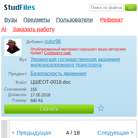
Вузы
Предметы
Пользователи
Реферат
AI
Заказать работу
sidor96
Добавил:
Опубликованный материал нарушает ваши авторские
права?
Сообщите нам.
Украинская государственная академия
Вуз:
железнодорожного транспорта
Безопасность движения
Предмет:
ЦШЕОТ-0018
.doc
Файл:
Скачиваний:
155
Добавлен:
17.05.2018
Размер:
840 Кб
☆
Скачать
< Предыдущая
4 / 18
Следующая >