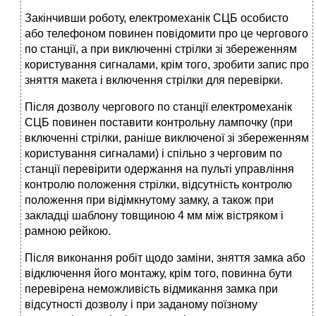
Закінчивши роботу, електромеханік СЦБ особисто
або телефоном повинен повідомити про це чергового
по станції, а при виключенні стрілки зі збереженням
користування сигналами, крім того, зробити запис про
зняття макета і включення стрілки для перевірки.
Після дозволу чергового по станції електромеханік
СЦБ повинен поставити контрольну лампочку (при
включенні стрілки, раніше виключеної зі збереженням
користування сигналами) і спільно з черговим по
станції перевірити одержання на пульті управління
контролю положення стрілки, відсутність контролю
положення при відімкнутому замку, а також при
закладці шаблону товщиною 4 мм між вістряком і
рамною рейкою.
Після виконання робіт щодо заміни, зняття замка або
відключення його монтажу, крім того, повинна бути
перевірена неможливість відмикання замка при
відсутності дозволу і при заданому поїзному