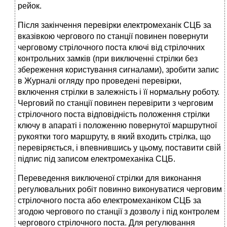
рейок.
Після закінчення перевірки електромеханік СЦБ за
вказівкою чергового по станції повинен повернути
черговому стрілочного поста ключі від стрілочних
контрольних замків (при виключенні стрілки без
збереження користування сигналами), зробити запис
в Журналі огляду про проведені перевірки,
включення стрілки в залежність і її нормальну роботу.
Черговий по станції повинен перевірити з черговим
стрілочного поста відповідність положення стрілки
ключу в апараті і положенню повернутої маршрутної
рукоятки того маршруту, в який входить стрілка, що
перевіряється, і впевнившись у цьому, поставити свій
підпис під записом електромеханіка СЦБ.
Переведення виключеної стрілки для виконання
регулювальних робіт повинно виконуватися черговим
стрілочного поста або електромеханіком СЦБ за
згодою чергового по станції з дозволу і під контролем
чергового стрілочного поста. Для регулювання