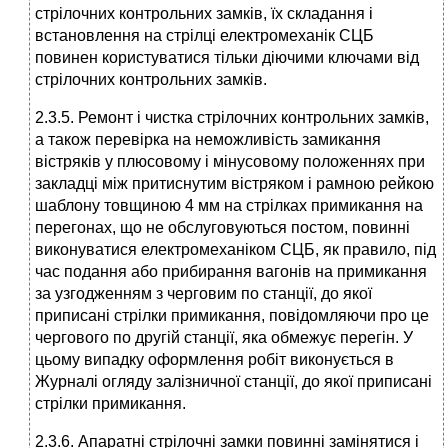
стрілочних контрольних замків, їх складання і
встановлення на стрілці електромеханік СЦБ
повинен користуватися тільки діючими ключами від
стрілочних контрольних замків.
2.3.5. Ремонт і чистка стрілочних контрольних замків,
а також перевірка на неможливість замикання
вістряків у плюсовому і мінусовому положеннях при
закладці між притиснутим вістряком і рамною рейкою
шаблону товщиною 4 мм на стрілках примикання на
перегонах, що не обслуговуються постом, повинні
виконуватися електромеханіком СЦБ, як правило, під
час подання або прибирання вагонів на примикання
за узгодженням з черговим по станції, до якої
приписані стрілки примикання, повідомляючи про це
чергового по другій станції, яка обмежує перегін. У
цьому випадку оформлення робіт виконується в
Журналі огляду залізничної станції, до якої приписані
стрілки примикання.
2.3.6. Апаратні стрілочні замки повинні замінятися і