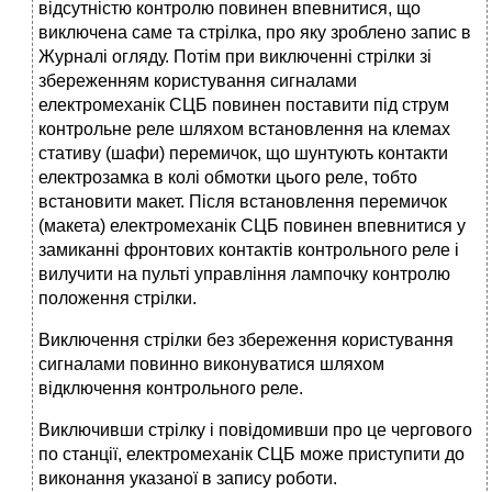
відсутністю контролю повинен впевнитися, що
виключена саме та стрілка, про яку зроблено запис в
Журналі огляду. Потім при виключенні стрілки зі
збереженням користування сигналами
електромеханік СЦБ повинен поставити під струм
контрольне реле шляхом встановлення на клемах
стативу (шафи) перемичок, що шунтують контакти
електрозамка в колі обмотки цього реле, тобто
встановити макет. Після встановлення перемичок
(макета) електромеханік СЦБ повинен впевнитися у
замиканні фронтових контактів контрольного реле і
вилучити на пульті управління лампочку контролю
положення стрілки.
Виключення стрілки без збереження користування
сигналами повинно виконуватися шляхом
відключення контрольного реле.
Виключивши стрілку і повідомивши про це чергового
по станції, електромеханік СЦБ може приступити до
виконання указаної в запису роботи.