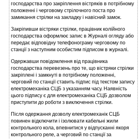
господарства про закріплення вістряків в потрібному
положенні і черговому стрілочного поста про
замикання стрілки на закладку і навісний замок.
Закріпивши вістряки стрілки, працівник колійного
господарства оформлює запис в Журналі огляду або
передає відповідну телефонограму черговому по
станції з наступним особистим підписом в журналі.
Одержавши повідомлення від працівника
господарства перевезень про те, що вістряки стрілки
закріплені і замкнуті в потрібному положенні,
черговий по станції ставить підпис під текстом запису
електромеханіка СЦБ з указанням часу. Наявність
цього підпису є для електромеханіка СЦБ дозволом
приступити до роботи з виключення стрілки.
Після одержання дозволу електромеханік СЦБ
повинен відключити і ізолювати кабельні жили
контрольного кола, впевнитися у відпусканні якоря
контрольного реле, а черговий по станції за