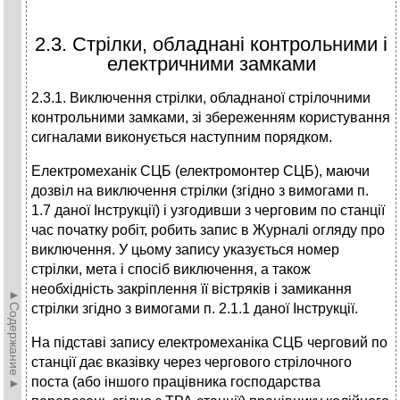
2.3. Стрілки, обладнані контрольними і
електричними замками
2.3.1. Виключення стрілки, обладнаної стрілочними
контрольними замками, зі збереженням користування
сигналами виконується наступним порядком.
Електромеханік СЦБ (електромонтер СЦБ), маючи
дозвіл на виключення стрілки (згідно з вимогами п.
1.7 даної Інструкції) і узгодивши з черговим по станції
час початку робіт, робить запис в Журналі огляду про
виключення. У цьому запису указується номер
стрілки, мета і спосіб виключення, а також
необхідність закріплення її вістряків і замикання
►Содержание►
стрілки згідно з вимогами п. 2.1.1 даної Інструкції.
На підставі запису електромеханіка СЦБ черговий по
станції дає вказівку через чергового стрілочного
поста (або іншого працівника господарства