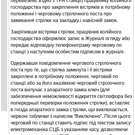
перевезень згідно з ТРА станції) працівнику колійного
господарства про закріплення вістряків в потрібному
положенні і черговому стрілочного поста про
замикання стрілки на закладку і навісний замок.
Закріпивши вістряки стрілки, працівник колійного
господарства оформлює запис в Журналі огляду або
передає відповідну телефонограму черговому по
станції з наступним особистим підписом в журналі.
Одержавши повідомлення чергового стрілочного
поста про те, що стрілка замкнута і її вістряки
закріплені в потрібному положенні, черговий по
станції або за його вказівкою черговий стрілочного
поста вилучає з апаратного замка ключ (для
забезпечення неможливості відкриття світлофора без
попередньої перевірки положення стрілки), вставляє
в гнізда апаратного замка стрілки, що виключається,
червоні таблички з написом “Виключено”. Після цього
черговий по станції ставить підпис під текстом запису
електромеханіка СЦБ з указанням часу, дозволяючи