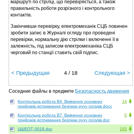
маршруті по стрілці, що перевіряється, а також
правильність роботи розрізного і контрольного
контактів.
Закінчивши перевірку, електромеханік СЦБ повинен
зробити запис в Журналі огляду про проведені
перевірки, нормальну дію стрілки і включенні її в
залежність, під записом електромеханіка СЦБ
черговий по станції ставить свій підпис.
< Предыдущая
4 / 18
Следующая >
Соседние файлы в предмете
Безопасность движения
Контрольна робота В4. Вивчення основних
14
прийомів дотримання безпеки руху поїздів.docx
Контрольна робота В7. Вивчення основних
5
прийомів дотримання безпеки руху поїздів.doc
ЦШЕОТ-0018.doc
155