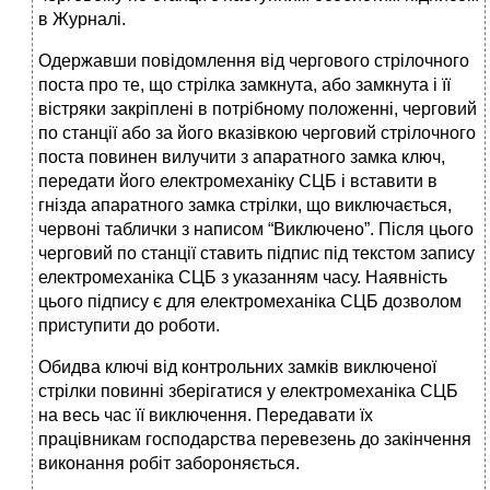
в Журналі.
Одержавши повідомлення від чергового стрілочного
поста про те, що стрілка замкнута, або замкнута і її
вістряки закріплені в потрібному положенні, черговий
по станції або за його вказівкою черговий стрілочного
поста повинен вилучити з апаратного замка ключ,
передати його електромеханіку СЦБ і вставити в
гнізда апаратного замка стрілки, що виключається,
червоні таблички з написом “Виключено”. Після цього
черговий по станції ставить підпис під текстом запису
електромеханіка СЦБ з указанням часу. Наявність
цього підпису є для електромеханіка СЦБ дозволом
приступити до роботи.
Обидва ключі від контрольних замків виключеної
стрілки повинні зберігатися у електромеханіка СЦБ
на весь час її виключення. Передавати їх
працівникам господарства перевезень до закінчення
виконання робіт забороняється.