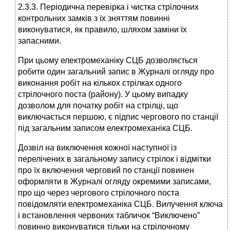
2.3.3. Періодична перевірка і чистка стрілочних
контрольних замків з їх зняттям повинні
виконуватися, як правило, шляхом заміни їх
запасними.
При цьому електромеханіку СЦБ дозволяється
робити один загальний запис в Журналі огляду про
виконання робіт на кількох стрілках одного
стрілочного поста (району). У цьому випадку
дозволом для початку робіт на стрілці, що
виключається першою, є підпис чергового по станції
під загальним записом електромеханіка СЦБ.
Дозвіл на виключення кожної наступної із
перелічених в загальному запису стрілок і відмітки
про їх включення черговий по станції повинен
оформляти в Журналі огляду окремими записами,
про що через чергового стрілочного поста
повідомляти електромеханіка СЦБ. Вилучення ключа
і встановлення червоних табличок “Виключено”
повинно виконуватися тільки на стрілочному