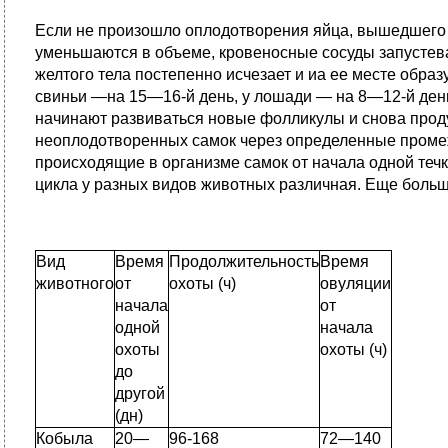
Если не произошло оплодотворения яйца, вышедшего и
уменьшаются в объеме, кровеносные сосуды запустева
желтого тела постепенно исчезает и иа ее месте образ
свиньи —на 15—16-й день, у лошади — на 8—12-й день
начинают развиваться новые фолликулы и снова проду
неоплодотворенных самок через определенные промеж
происходящие в организме самок от начала одной теч
цикла у разных видов животных различная. Еще больши
Вид
Время
Продолжительность
Время
животного
от
охоты (ч)
овуляции
начала
от
одной
начала
охоты
охоты (ч)
до
другой
(дн)
Кобыла
20—
96-168
72—140