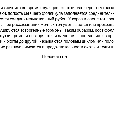
з яичника во время овуляции, желтое тело через нескольк
ют, полость бывшего фолликула заполняется соединительн
уется соединительнотканный рубец. У коров и овец этот про
. При рассасывании желтых тел уменьшается или прекраща
цируются эстрогеиные гормоны. Таким образом, рост фолли
утки времени повторяются изменения в поведении и в орг
ки и охоты до другой, называются половым циклом или пол
е различия имеются в продолжительности охоты и течки н 
Половой сезон.