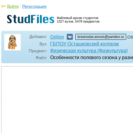
Войти
/
Регистрация
Файловый архив студентов.
1327 вузов, 5478 предметов.
Добавил:
Grillon
krasnodar.anruis@yandex.ru
Об
ГБПОУ Осташковский колледж
Вуз:
Физическая культура (Физкультура)
Предмет:
Особенности полового сезона у раз
Файл: