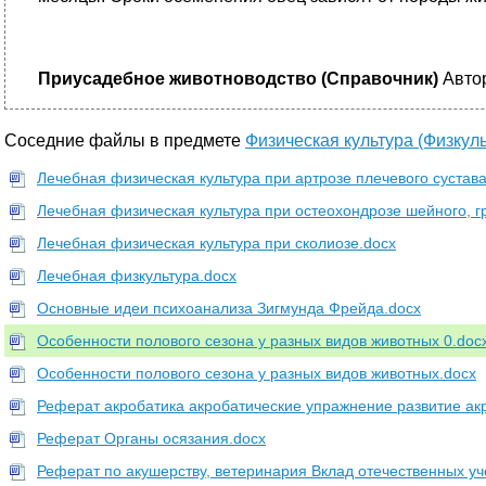
Приусадебное животноводство (Справочник)
Автор
Соседние файлы в предмете
Физическая культура (Физкуль
Лечебная физическая культура при артрозе плечевого сустава
Лечебная физическая культура при остеохондрозе шейного, г
Лечебная физическая культура при сколиозе.docx
Лечебная физкультура.docx
Основные идеи психоанализа Зигмунда Фрейда.docx
Особенности полового сезона у разных видов животных 0.doc
Особенности полового сезона у разных видов животных.docx
Реферат акробатика акробатические упражнение развитие акр
Реферат Органы осязания.docx
Реферат по акушерству, ветеринария Вклад отечественных уч