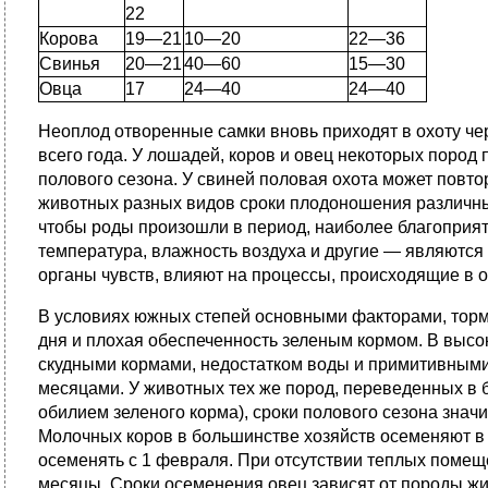
22
Корова
19—21
10—20
22—36
Свинья
20—21
40—60
15—30
Овца
17
24—40
24—40
Неоплод отворенные самки вновь приходят в охоту че
всего года. У лошадей, коров и овец некоторых поро
полового сезона. У свиней половая охота может повто
животных разных видов сроки плодоношения различны.
чтобы роды произошли в период, наиболее благоприят
температура, влажность воздуха и другие — являются
органы чувств, влияют на процессы, происходящие в о
В условиях южных степей основными факторами, торм
дня и плохая обеспеченность зеленым кормом. В высо
скудными кормами, недостатком воды и примитивными
месяцами. У животных тех же пород, переведенных в 
обилием зеленого корма), сроки полового сезона зна
Молочных коров в большинстве хозяйств осеменяют в
осеменять с 1 февраля. При отсутствии теплых помещ
месяцы. Сроки осеменения овец зависят от породы жи