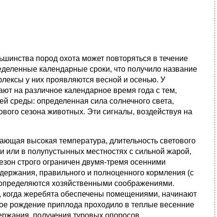
ьшинства пород охота может повторяться в течение
еделенные календарные сроки, что получило название
флексы у них проявляются весной и осенью. У
ют на различное календарное время года с тем,
й среды: определенная сила солнечного света,
вого сезона животных. Эти сигналы, воздействуя на
ающая высокая температура, длительность светового
и или в полупустынных местностях с сильной жарой,
езон строго ограничен двумя-тремя осенними
одержания, правильного и полноценного кормления (с
к определяются хозяйственными соображениями.
, когда жеребята обеспечены помещениями, начинают
вое рождение приплода проходило в теплые весенние
ержания, получения туровых опоросов.