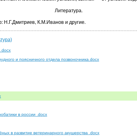
Литература.
: Н.Г.Дмитриев, К.М.Иванов и другие.
тура)
.docx
рудного и поясничного отдела позвоночника.docx
x
обатики в россии .docx
ёных в развитие ветеринарного акушерства .docx