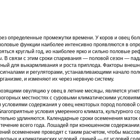
рез определенные промежутки времени. У коров и овец бол
д половые функции наиболее интенсивно проявляются в опр
ряться круглый год, ио наиболее ярко и сильно половые ре
 В связи с этим сроки спаривания — половой сезон — пада
ный для выкармливания и роста приплода. Факторы внешне
 сигналами и регуляторами, устанавливающими начало поло
рганизме, и изменяют их через нервную систему.
озящими овуляцию у овец в летние месяцы, является угнет
когорных местностях с суровыми климатическими условиям
 условиями содержания у овец некоторых пород половой с
благоприятные условия умеренного климата, культурного с
чительно удлиняются. Календарные сроки осеменения мато
 течение всего года. Лошадей при конюшенном содержании
ений осеменение проводят с таким расчетом, чтобы массо
вотных и климатических условий, свиней — от условий сод