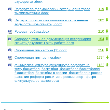
акушерства .docx
Реферат по фармакологии ветеринария трава
119
тысячелистника.docx
Реферат по экологии экология и загрязнение
282
воды осташков скачать, .docx
Реферат собака.docx
210
Сопроводительная документация ветеринария
154
скачать документы акты работа.docx
Спортивная гимнастика (1).docx
256
Спортивная гимнастика.docx
1774
физическая культура физкультура реферат на
1152
тему баскетбол, баскетбол, баскетболл баскетболлл
бюаскетбол, баскетбол в россии, баскетболл в россии
развитие реферат развитие в россии спорт физра
физкультура осташков.docx