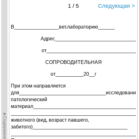
1 / 5
Следующая >
В________________вет.лабораторию______
Адрес_____________________________
от________________________________
СОПРОВОДИТЕЛЬНАЯ
от__________20__г
При этом направляется
для_______________________________исследования
патологический
материал_____________________________________
_____________________________________________
►Содержание►
животного (вид, возраст павшего,
забитого)___________________________­­_______
_____________________________________________