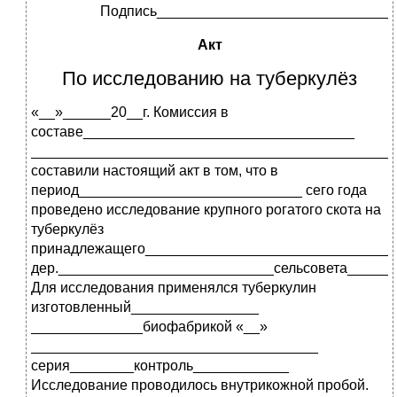
Подпись_____________________________
Акт
По исследованию на туберкулёз
«__»______20__г. Комиссия в
составе__________________________________
_____________________________________________
составили настоящий акт в том, что в
период____________________________ сего года
проведено исследование крупного рогатого скота на
туберкулёз
принадлежащего_______________________________
дер.___________________________сельсовета_____
Для исследования применялся туберкулин
изготовленный________________
______________биофабрикой «__»
____________________________________
серия________контроль____________
Исследование проводилось внутрикожной пробой.