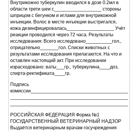
Внутрикожно туберкулин вводился в дозе 0.2мл в
области трети шеи с__________________ стороны
шприцом с бегунком и иглами для внутрикожной
инъекции. Волос в месте инъекции выстригался,
кожа дезинфицировалась__________________ Учёт
реакции проводился через 72 часа. Результаты
исследования: Всего исследовано__________гол.,
отрицательно_______гол. Списки животных с
результатами исследования прилагаются. На что и
оставлен настоящий акт. При исследовании
израсходовано: ваты___гр., туберкулина____доз,
спирта-ректификата____гр.
Подпись
комиссии______________________________________
_____________________________________________
_____________________________________________
РОССИЙСКАЯ ФЕДЕРАЦИЯ Форма №1
ГОСУДАРСТВЕННЫЙ ВЕТЕРИНАРНЫЙ НАДЗОР
Выдаётся ветеринарным врачам госучреждения