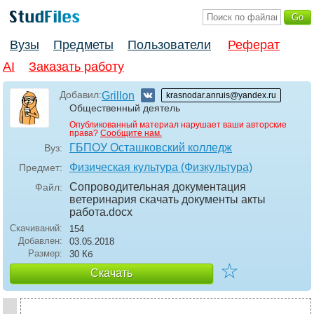
Вузы
Предметы
Пользователи
Реферат
AI
Заказать работу
Добавил:
Grillon
krasnodar.anruis@yandex.ru
Общественный деятель
Опубликованный материал нарушает ваши авторские
права?
Сообщите нам.
ГБПОУ Осташковский колледж
Вуз:
Физическая культура (Физкультура)
Предмет:
Сопроводительная документация
Файл:
ветеринария скачать документы акты
работа
.docx
Скачиваний:
154
Добавлен:
03.05.2018
Размер:
30 Кб
☆
Скачать