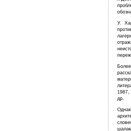
пробл
обозн
У. Ха
проти
лагер
отраж
неист
пережи
Более
расск
матер
литер
1987, 
др.
Одна
архит
слове
шалам