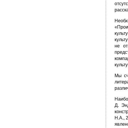
отсут
расск
Необх
«Прои
культ
культ
не от
предс
компа
культ
Мы сч
литер
разли
Наибо
Д. Эн
конст
Н.А.,
явлен