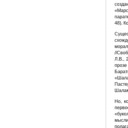
созда
«Марс
парат
48). 
Сущес
схожд
морал
//Сво
Л.В.,
прозе
Барат
«Шала
Пасте
Шалам
Но, к
перво
«буко
мысли
полаг