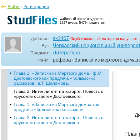
Войти
/
Регистрация
Файловый архив студентов.
1327 вузов, 5479 предметов.
sk1407
Добавил:
Опубликованный материал нарушает 
Черкасский национальный университ
Вуз:
Литература
Предмет:
реферат Записки из мертвого дома
.rt
Файл:
•
Глава 1. «Записки из Мертвого дома» ф.М.
Достоевского как предтеча «Колымских
рассказов» в.Т. Шаламова.
Глава 2. Интеллигент на каторге. Повесть о
«русском остроге» Достоевского.
•
Глава 1. «Записки из Мертвого дома» как
предтеча «Колымских рассказов»
Ди
•
Глава 2. Интеллигент на каторге. Повесть о
«русском остроге» Достоевского
План 