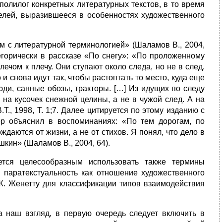
и полилог конкретных литературных текстов, в то время
телей, выразившееся в особенностях художественного
м с литературной терминологией» (Шаламов В., 2004,
егорически в рассказе «По снегу»: «По проложенному
ечом к плечу. Они ступают около следа, но не в след.
 снова идут так, чтобы растоптать то место, куда еще
юди, санные обозы, тракторы. […] Из идущих по следу
на кусочек снежной целины, а не в чужой след. А на
Т., 1998, Т. 1;7. Далее цитируется по этому изданию с
ор объяснил в воспоминаниях: «По тем дорогам, по
даются от жизни, а не от стихов. Я понял, что дело в
шкин» (Шаламов В., 2004, 64).
ется целесообразным использовать также термины
и паратекстуальность как отношение художественного
 Ж. Женетту для классификации типов взаимодействия
 наш взгляд, в первую очередь следует включить в