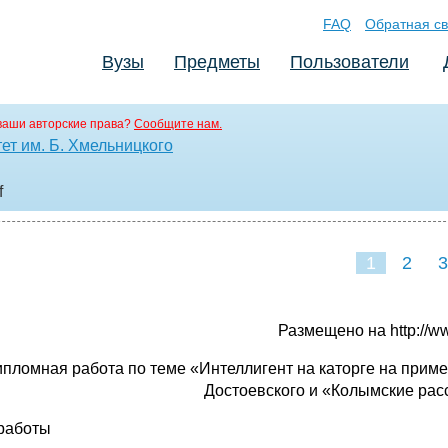
FAQ
Обратная св
Вузы
Предметы
Пользователи
ваши авторские права?
Сообщите нам.
ет им. Б. Хмельницкого
f
1
2
3
Размещено на http://www
пломная работа по теме «Интеллигент на каторге на приме
Достоевского и «Колымские рас
работы