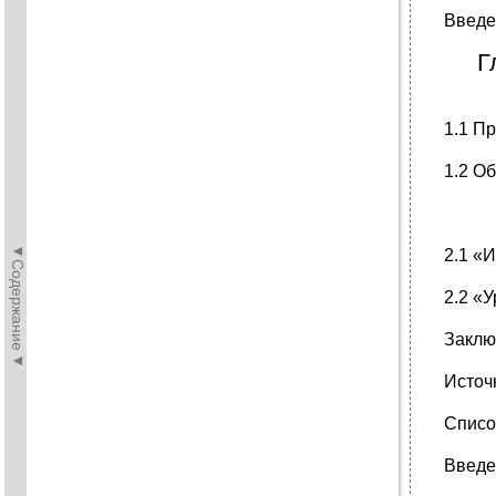
Введе
Г
1.1 П
1.2 О
◄Содержание◄
2.1 «
2.2 «
Заклю
Источ
Списо
Введе