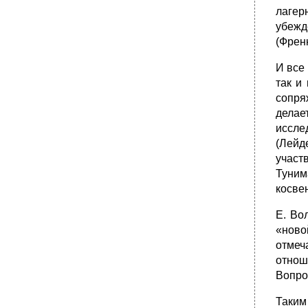
лагер
убежд
(Френк
И все
так и
сопря
делае
иссле
(Лейд
участ
Туним
косве
Е. Во
«ново
отмеч
отнош
Вопро
Таким