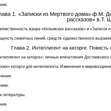
ние.
лава 1. «Записки из Мертвого дома» ф.М. Д
рассказов» в.Т. 
реемственность жанра «Колымских рассказов» и «Записок и
бщность сюжетных линий, средств художественного выраже
Глава 2. Интеллигент на каторге. Повесть 
Интеллигент на каторге»: личные впечатления Достоевского 
Уроки» каторги для интеллигента. Изменения в мировоззрен
чение.
ники.
к литературы.
ние