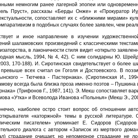
нными немногим ранее лагерной эпопеи или одновременно
ель Пруст», рассказы «Берды Онже» и «Прокуратор Иуде
екстуальности, сопоставляет их с «ближними мирами» кул
Компаративизм в подобных случаях более заявлен, чем реал
твует и иное направление в изучении художественной
ений шаламовских произведений с классическими текстами
изаторства, в лаконичности стиля видит «открыто заявле
бодная мысль, 1994, № 4, 42). С ним солидарны Ю. Шрей
 2003, 170-188). И. Сиротинская свидетельствует о более 
 превыше всех считал он Гоголя и Достоевского. В поэ
ынского – Тютчева - Пастернака». (Сиротинская И., 199
мову всегда была близка проза именно поэтов – Пушкина
рнака» (Трифонов Г., 1987, 141). Э. Мекш сопоставляет ва
ова «Утка» и Всеволода Иванова «Полынья» (Мекш Э., 200
онечно, наиболее остро стоит вопрос об отношении авто
открывателя «каторжной» темы в русской литературе. 
лическим писателем» упоминает Е. Сидоров (Сидоров 
тельного диалога с автором «Записок из мертвого дома»
ал) страдание очищает, но непомерное страдание не л