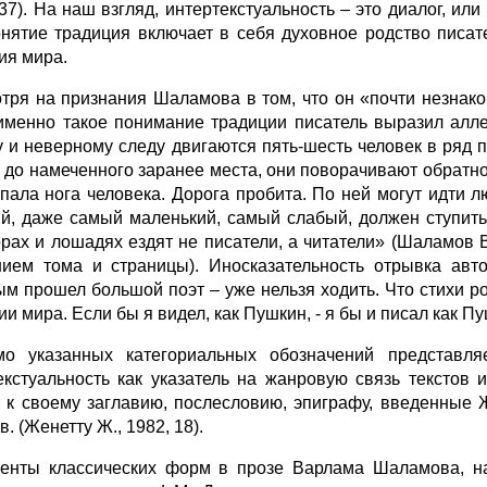
 37). На наш взгляд, интертекстуальность – это диалог, ил
онятие традиция включает в себя духовное родство писа
ия мира.
тря на признания Шаламова в том, что он «почти незнако
 именно такое понимание традиции писатель выразил алл
у и неверному следу двигаются пять-шесть человек в ряд пл
 до намеченного заранее места, они поворачивают обратно и
упала нога человека. Дорога пробита. По ней могут идти л
й, даже самый маленький, самый слабый, должен ступить 
орах и лошадях ездят не писатели, а читатели» (Шаламов В.
нием тома и страницы). Иносказательность отрывка авт
ым прошел большой поэт – уже нельзя ходить. Что стихи рож
и мира. Если бы я видел, как Пушкин, - я бы и писал как Пу
о указанных категориальных обозначений представля
екстуальность как указатель на жанровую связь текстов 
а к своему заглавию, послесловию, эпиграфу, введенные
в. (Женетту Ж., 1982, 18).
енты классических форм в прозе Варлама Шаламова, на