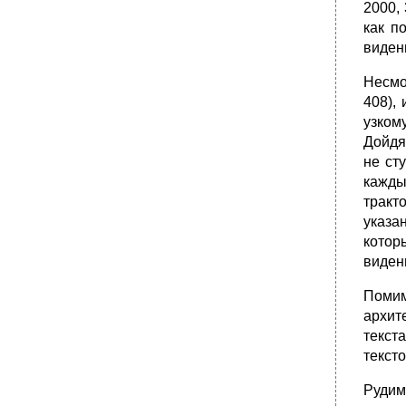
2000,
как п
виден
Несмо
408),
узком
Дойдя
не ст
кажды
тракт
указа
котор
видени
Помим
архит
текст
тексто
Рудим