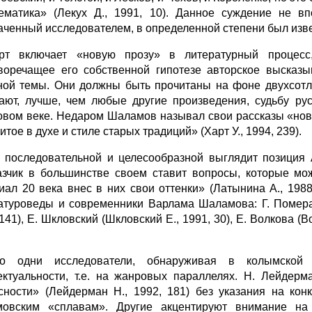
ематика» (Лекух Д., 1991, 10). Данное суждение не вп
аченный исследователем, в определенной степени был изве
рт включает «новую прозу» в литературный процесс
воречащее его собственной гипотезе авторское высказы
ной темы. Они должны быть прочитаны на фоне двухсотле
ают, лучше, чем любые другие произведения, судьбу ру
овом веке. Недаром Шаламов называл свои рассказы «нов
тое в духе и стиле старых традиций» (Харт У., 1994, 239).
 последовательной и целесообразной выглядит позиция А
азчик в большинстве своем ставит вопросы, которые мо
иал 20 века внес в них свои оттенки» (Латынина А., 198
атуроведы и современники Варлама Шаламова: Г. Померанц
141), Е. Шкловский (Шкловский Е., 1991, 30), Е. Волкова (
ко одни исследователи, обнаруживая в колымской
ектуальности, т.е. на жанровых параллелях. Н. Лейдер
сности» (Лейдерман Н., 1992, 181) без указания на ко
овским «сплавам». Другие акцентируют внимание на