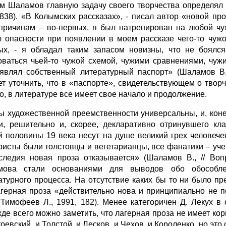
м Шаламов главную задачу своего творчества определял 
 838). «В Колымских рассказах», - писал автор «новой пр
причинам – во-первых, я был натренирован на любой чу
л опасности при появлении в моем рассказе чего-то чуж
ых, - я обладал таким запасом новизны, что не боял
оваться чьей-то чужой схемой, чужими сравнениями, чуж
являл собственный литературный паспорт» (Шаламов В.,
ет уточнить, что в «паспорте», свидетельствующем о тво
о, в литературе все имеет свое начало и продолжение.
ы художественной преемственности универсальны, и, коне
и, решительно и, скорее, декларативно отринувшего кла
й половины 19 века несут на душе великий грех человече
ристы были толстовцы и вегетарианцы, все фанатики – учен
следия новая проза отказывается» (Шаламов В., // Во
мова стали основаниями для выводов обо обособлен
атурного процесса. На отсутствие каких бы то ни было п
агерная проза «действительно нова и принципиально не п
(Тимофеев Л., 1991, 182). Менее категоричен Д. Лекух в
де всего можно заметить, что лагерная проза не имеет кор
оевский, и Толстой, и Лесков, и Чехов, и Короленко, но это