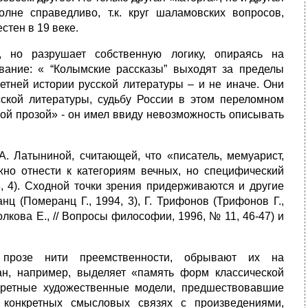
олне справедливо, т.к. круг шаламовских вопросов,
стен в 19 веке.
, но разрушает собственную логику, опираясь на
вание: « “Колымские рассказы” выходят за пределы
тней истории русской литературы – и не иначе. Они
сской литературы, судьбу России в этом переломном
ой прозой» - он имел ввиду невозможность описывать
. Латыниной, считающей, что «писатель, мемуарист,
жно отнести к категориям вечных, но специфический
8, 4). Сходной точки зрения придерживаются и другие
 (Померанц Г., 1994, 3), Г. Трифонов (Трифонов Г.,
Волкова Е., // Вопросы философии, 1996, № 11, 46-47) и
 прозе нити преемственности, обрывают их на
ман, например, выделяет «память форм классической
нкретные художественные модели, предшествовавшие
 конкретных смысловых связях с произведениями,