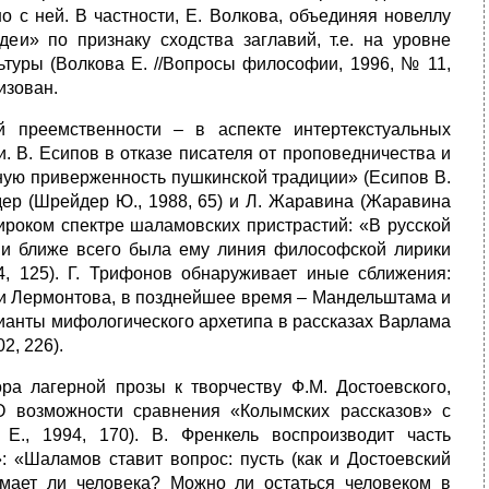
 с ней. В частности, Е. Волкова, объединяя новеллу
и» по признаку сходства заглавий, т.е. на уровне
ьтуры (Волкова Е. //Вопросы философии, 1996, № 11,
изован.
 преемственности – в аспекте интертекстуальных
. В. Есипов в отказе писателя от проповедничества и
нную приверженность пушкинской традиции» (Есипов В.
дер (Шрейдер Ю., 1988, 65) и Л. Жаравина (Жаравина
широком спектре шаламовских пристрастий: «В русской
зии ближе всего была ему линия философской лирики
4, 125). Г. Трифонов обнаруживает иные сближения:
 и Лермонтова, в позднейшее время – Мандельштама и
рианты мифологического архетипа в рассказах Варлама
2, 226).
ра лагерной прозы к творчеству Ф.М. Достоевского,
О возможности сравнения «Колымских рассказов» с
Е., 1994, 170). В. Френкель воспроизводит часть
: «Шаламов ставит вопрос: пусть (как и Достоевский
омает ли человека? Можно ли остаться человеком в