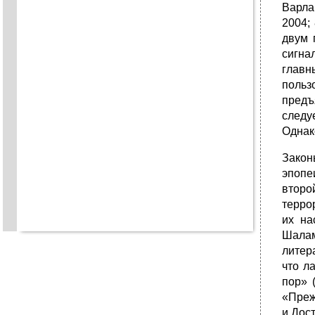
Варла
2004;
двум 
сигна
главн
польз
предъ
следу
Однак
Закон
эпопе
второ
терро
их на
Шала
литер
что л
пор» 
«Преж
и Дост