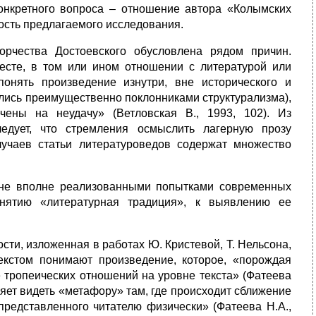
конкретного вопроса – отношение автора «Колымских
ность предлагаемого исследования.
орчества Достоевского обусловлена рядом причин.
есте, в том или ином отношении с литературой или
понять произведение изнутри, вне исторического и
мались преимущественно поклонниками структурализма),
ены на неудачу» (Ветловская В., 1993, 102). Из
едует, что стремления осмыслить лагерную прозу
учаев статьи литературоведов содержат множество
 не вполне реализованными попытками современных
нятию «литературная традиция», к выявлению ее
ти, изложенная в работах Ю. Кристевой, Т. Нельсона,
екстом понимают произведение, которое, «порождая
ие тропеических отношений на уровне текста» (Фатеева
ляет видеть «метафору» там, где происходит сближение
 представленного читателю физически» (Фатеева Н.А.,