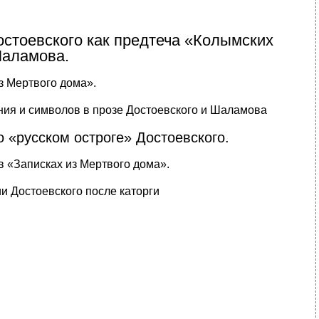
остоевского как предтеча «Колымских
Шаламова.
з Мертвого дома».
ния и символов в прозе Достоевского и Шаламова
о «русском остроге» Достоевского.
в «Записках из Мертвого дома».
ии Достоевского после каторги