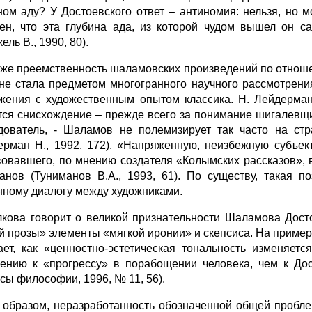
ном аду? У Достоевского ответ – антиномия: нельзя, но
ен, что эта глубина ада, из которой чудом вышел он с
ель В., 1990, 80).
 же преемственность шаламовских произведений по отнош
 не стала предметом многогранного научного рассмотрени
жения с художественным опытом классика. Н. Лейдерман 
тся снисхождение – прежде всего за понимание шигалевщин
дователь, - Шаламов не полемизирует так часто на стр
ерман Н., 1992, 172). «Напряженную, неизбежную субъек
вовавшего, по мнению создателя «Колымских рассказов», в 
анов (Туниманов В.А., 1993, 61). По существу, такая п
нному диалогу между художниками.
лкова говорит о великой признательности Шаламова Дост
й прозы» элементы «мягкой иронии» и скепсиса. На приме
ает, как «ценностно-эстетическая тональность изменяетс
ению к «прогрессу» в порабощении человека, чем к Дост
сы философии, 1996, № 11, 56).
 образом, неразработанность обозначенной общей пробле