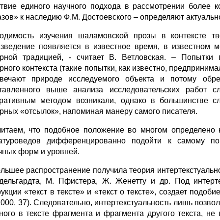
ствие единого научного подхода в рассмотрении более 
азов» к наследию Ф.М. Достоевского – определяют актуаль
одимость изучения шаламовской прозы в контексте тв
зведение появляется в известное время, в известном м
урной традицией, - считает В. Ветловская. – Попытки 
урного контекста (такие попытки, как известно, предприни
вечают природе исследуемого объекта и потому обреч
тавленного выше анализа исследовательских работ сл
ративным методом возникали, однако в большинстве сл
урных «отсылок», напоминая манеру самого писателя.
итаем, что подобное положение во многом определено
атуроведов дифференцированно подойти к самому по
чных форм и уровней.
льшее распространение получила теория интертекстуальнос
дельгардта, М. Пфистера, Ж. Женетту и др. Под интерт
рукции «текст в тексте» и «текст о тексте», создает подоб
 2000, 37). Следовательно, интертекстуальность лишь позво
ного в тексте фрагмента и фрагмента другого текста, не