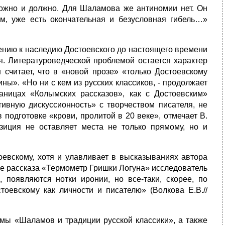
 можно и должно. Для Шаламова же антиномии нет. Он
ам, уже есть окончательная и безусловная гибель…»
ению к наследию Достоевского до настоящего времени
я. Литературоведческой проблемой остается характер
считает, что в «новой прозе» «только Достоевскому
ы». «Но ни с кем из русских классиков, - продолжает
аницах «Колымских рассказов», как с Достоевским»
тивную дискуссионность» с творчеством писателя, не
подготовке «крови, пролитой в 20 веке», отмечает В.
озиция не оставляет места не только прямому, но и
оевскому, хотя и улавливает в высказываниях автора
ре рассказа «Термометр Гришки Логуна» исследователь
я, появляются нотки иронии, но все-таки, скорее, по
оевскому как личности и писателю» (Волкова Е.В.//
мы «Шаламов и традиции русской классики», а также