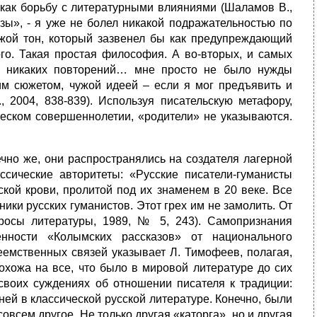
как борьбу с литературными влияниями (Шаламов В.,
озы», - я уже не болел никакой подражательностью по
жой тон, который зазвенел бы как предупреждающий
ого. Такая простая философия. А во-вторых, и самых
ся никаких повторений… мне просто не было нужды
им сюжетом, чужой идеей – если я мог предъявить и
 2004, 838-839). Используя писательскую метафору,
рческом совершеннолетии, «родители» не указываются.
чно же, они распространялись на создателя лагерной
ссические авторитеты: «Русские писатели-гуманисты
ской крови, пролитой под их знаменем в 20 веке. Все
ики русских гуманистов. Этот грех им не замолить. От
просы литературы, 1989, № 5, 243). Самопризнания
ности «Колымских рассказов» от национального
реемственных связей указывает Л. Тимофеев, полагая,
охожа на все, что было в мировой литературе до сих
 своих суждениях об отношении писателя к традиции:
ней в классической русской литературе. Конечно, были
 совсем другое. Не только другая «каторга», но и другая