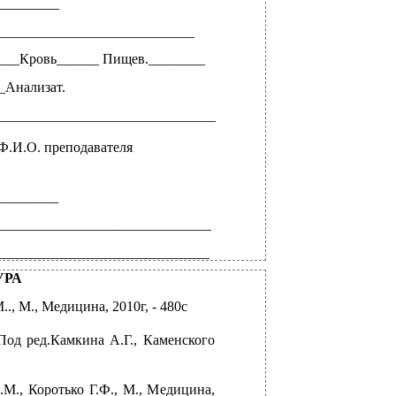
_________
_____________________________
__Кровь______ Пищев.________
_Анализат.
_______________________________
Ф.И.О. преподавателя
________
____________________________
_____________________________
УРА
, М., Медицина, 2010г, - 480с
Под ред.Камкина А.Г., Каменского
М., Коротько Г.Ф., М., Медицина,