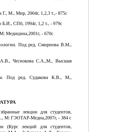
., М., Мир, 2004г, 1,2,3 т.,- 875с
И., СПб, 1994г, 1,2 т., - 979с
М: Медицина,2001г, - 670с
иологии. Под ред. Смирнова В.М.,
А.В., Чеснокова С.А.,М., Высшая
. Под ред. Судакова К.В., М.,
АТУРА
збранные лекции для студентов,
., М:
ГЭОТАР-Медиа,2007г, - 384 с
и (Курс лекций для студентов,