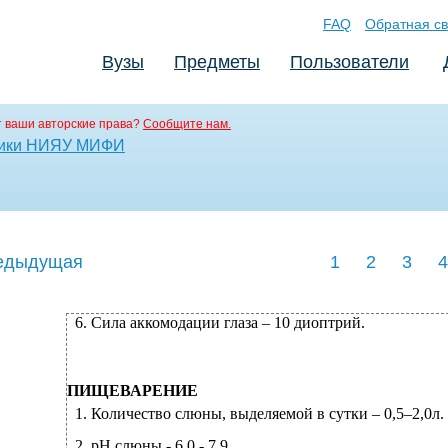
FAQ
Обратная св
Вузы
Предметы
Пользователи
 ваши авторские права?
Сообщите нам.
етики НИЯУ МИФИ
едыдущая
1
2
3
4
6. Сила аккомодации глаза – 10 диоптрий.
ПИЩЕВАРЕНИЕ
1.
Количество слюны, выделяемой в сутки –
0,5–2,0л.
2.
рН слюны - 6,0 - 7,9