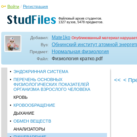
Войти
/
Регистрация
Файловый архив студентов.
1327 вузов, 5478 предметов.
Mate1ko
Добавил:
Опубликованный материал нарушает
Обнинский институт атомной энерг
Вуз:
Нормальная физиология
Предмет:
Физиология кратко
.pdf
Файл:
•
ЭНДОКРИННАЯ СИСТЕМА
•
ПЕРЕЧЕНЬ ОСНОВНЫХ
<<
< Пр
ФИЗИОЛОГИЧЕСКИХ ПОКАЗАТЕЛЕЙ
ОРГАНИЗМА ВЗРОСЛОГО ЧЕЛОВЕКА
КРОВЬ
•
КРОВООБРАЩЕНИЕ
ДЫХАНИЕ
•
ОБМЕН ВЕЩЕСТВ
АНАЛИЗАТОРЫ