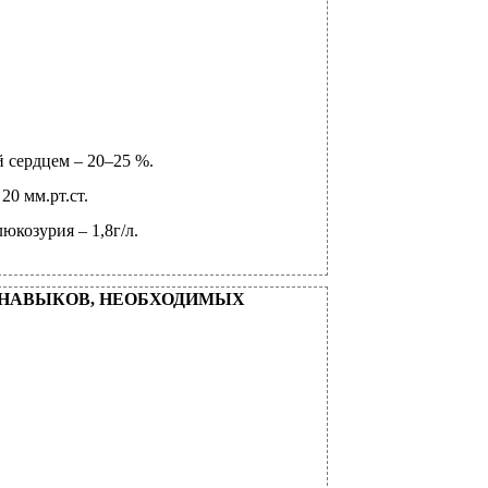
й сердцем –
20–25 %.
0 мм.рт.ст.
юкозурия – 1,8г/л.
 НАВЫКОВ, НЕОБХОДИМЫХ