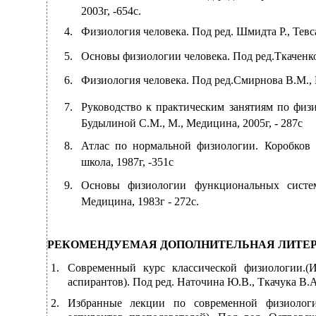
2003г,
-654с.
4.
Физиология человека. Под ред. Шмидта Р., Тевса Г
5.
Основы физиологии человека. Под ред.Ткаченко Б.
6.
Физиология человека. Под ред.Смирнова В.М., 
7.
Руководство к практическим занятиям по физ
Будылиной С.М., М., Медицина, 2005г, - 287с
8.
Атлас по нормальной физиологии. Коробков 
школа, 1987г,
-351с
9.
Основы физиологии функциональных систем
Медицина, 1983г - 272с.
РЕКОМЕНДУЕМАЯ ДОПОЛНИТЕЛЬНАЯ ЛИТЕР
1.
Современный курс классической физиологии.(И
аспирантов). Под ред. Наточина Ю.В., Ткачука В.А
2.
Избранные лекции по современной физиологи