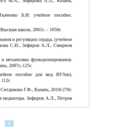
ого М.А., Зефирова А.Л., Казань,
Ткаченко Б.И: учебное пособие.
 Высшая школа, 2001г. – 1050с
ния и регуляции сердца. (учебное
скова С.Н., Зефиров А.Л., Смирнов
е и механизмы функционирования.
зань,
2007г,-125с
чебное пособие для мед ВУЗов),
 112с
Ситдикова Г.Ф., Казань, 2010г270с
 медиатора. Зефиров А.Л., Петров
5