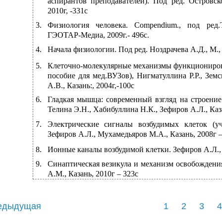
аспирантов преподавателей). Под ред. Островск
2010г,
-331с
3.
Физиология человека. Compendium., под ред.
ГЭОТАР-Медиа, 2009г.- 496с.
4.
Начала физиологии. Под ред. Ноздрачева А.Д., М.,
5.
Клеточно-молекулярные
механизмы функционирова
пособие для мед.ВУЗов), Нигматуллина Р.Р., Зем
А.В., Казань:, 2004г,-100с
6.
Гладкая мышца: современный взгляд на строени
Телина Э.Н., Хабибуллина Н.К., Зефиров А.Л., Ка
7.
Электрические сигналы возбудимых клеток (у
Зефиров А.Л., Мухамедьяров М.А., Казань, 2008г –
8.
Ионные каналы возбудимой клетки. Зефиров А.Л., 
9.
Синаптическая везикула и механизм освобождения
А.М., Казань, 2010г – 323с
едыдущая
1
2
3
4