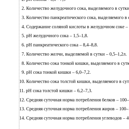
2.
Количество желудочного сока, выделяемого в сутк
3.
Количество панкреатического сока, выделяемого в 
4.
Содержание соляной кислоты в желудочном соке –
5.
рН желудочного сока –
1,5–1,8.
6.
рН панкреатического сока –
8,4–8,8.
7.
Количество желчи, выделяемой в сутки –
0,5–1,2л.
8.
Количество сока тонкой кишки, выделяемого в сут
9.
рН сока тонкой кишки –
6,0–7,2.
10.
Количество сока толстой кишки, выделяемого в су
11.
рН сока толстой кишки –
6,2–7,3.
12.
Средняя суточная норма потребления белков –
100–
13.
Средняя суточная норма потребления жиров –
100–
14.
Средняя суточная норма потребления углеводов –
4