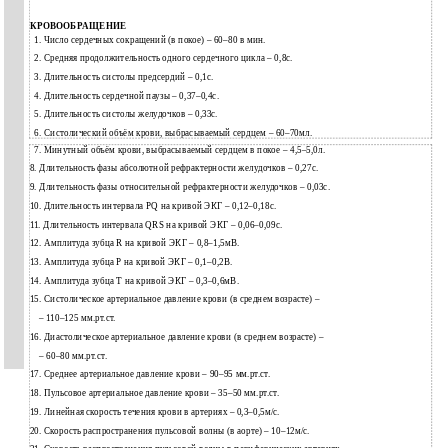
КРОВООБРАЩЕНИЕ
1.
Число сердечных сокращений (в покое) –
60–80 в мин.
2.
Средняя продолжительность одного сердечного цикла – 0,8с.
3.
Длительность систолы предсердий – 0,1с.
4.
Длительность сердечной паузы –
0,37–0,4с.
5.
Длительность систолы желудочков – 0,33с.
6.
Систолический объём крови, выбрасываемый сердцем –
60–70мл.
7.
Минутный объём крови, выбрасываемый сердцем в покое –
4,5–5,0л.
8.
Длительность фазы абсолютной рефрактерности желудочков – 0,27с.
9.
Длительность фазы относительной рефрактерности желудочков – 0,03с.
10.
Длительность интервала PQ на кривой ЭКГ –
0,12–0,18с.
11.
Длительность интервала QRS на кривой ЭКГ –
0,06–0,09с.
12.
Амплитуда зубца R на кривой ЭКГ –
0,8–1,5мВ.
13.
Амплитуда зубца Р на кривой ЭКГ –
0,1–0,2В.
14.
Амплитуда зубца Т на кривой ЭКГ –
0,3–0,6мВ.
15.
Систолическое артериальное давление крови (в среднем возрасте) –
–
110–125
мм.рт.ст.
16.
Диастолическое артериальное давление крови (в среднем возрасте) –
–
60–80
мм.рт.ст.
17.
Среднее артериальное давление крови –
90–95 мм.рт.ст.
18.
Пульсовое артериальное давление крови –
35–50 мм.рт.ст.
19.
Линейная скорость течения крови в артериях –
0,3–0,5м/с.
20.
Скорость распространения пульсовой волны (в аорте) –
10–12м/с.