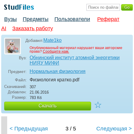
Вузы
Предметы
Пользователи
Реферат
AI
Заказать работу
Mate1ko
Добавил:
Опубликованный материал нарушает ваши авторские
права?
Сообщите нам.
Обнинский институт атомной энергетики
Вуз:
НИЯУ МИФИ
Нормальная физиология
Предмет:
Физиология кратко
.pdf
Файл:
Скачиваний:
307
Добавлен:
21.06.2016
Размер:
783 Кб
☆
Скачать
< Предыдущая
3 / 5
Следующая >