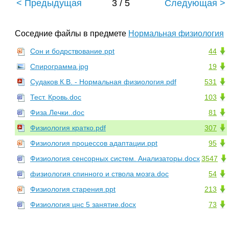
< Предыдущая
3 / 5
Следующая >
Соседние файлы в предмете
Нормальная физиология
Сон и бодрствование.ppt
44
Спирограмма.jpg
19
Судаков К.В. - Нормальная физиология.pdf
531
Тест. Кровь.doc
103
Физа.Лечки..doc
81
Физиология кратко.pdf
307
Физиология процессов адаптации.ppt
95
Физиология сенсорных систем. Анализаторы.docx
3547
физиология спинного и ствола мозга.doc
54
Физиология старения.ppt
213
Физиология цнс 5 занятие.docx
73