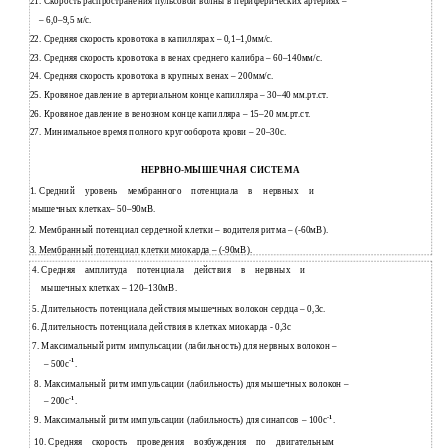
21.
Скорость распространения пульсовой волны в периферических артериях –
–
6,0–9,5
м/с.
22.
Средняя скорость кровотока в капиллярах –
0,1–1,0мм/с.
23.
Средняя скорость кровотока в венах среднего калибра –
60–140мм/с.
24.
Средняя скорость кровотока в крупных венах – 200мм/с.
25.
Кровяное давление в артериальном конце капилляра –
30–40 мм.рт.ст.
26.
Кровяное давление в венозном конце капилляра –
15–20 мм.рт.ст.
27.
Минимальное время полного кругооборота крови –
20–30с.
НЕРВНО-МЫШЕЧНАЯ СИСТЕМА
1.
Средний уровень мембранного потенциала в нервных и
мышечных клетках–
50–90мВ.
2.
Мембранный потенциал сердечной клетки – водителя ритма –
(-60мВ).
3.
Мембранный потенциал клетки миокарда –
(-90мВ).
4.
Средняя амплитуда потенциала действия в нервных и
мышечных клетках –
120–130мВ.
5.
Длительность потенциала действия мышечных волокон сердца – 0,3с.
6.
Длительность потенциала действия в клетках миокарда - 0,3с
7.
Максимальный ритм импульсации (лабильность) для нервных волокон –
-1
–
500с
.
8.
Максимальный ритм импульсации (лабильность) для мышечных волокон –
-1
–
200с
.
-1
9.
Максимальный ритм импульсации (лабильность) для синапсов –
100с
.
10.
Средняя скорость проведения возбуждения по двигательным