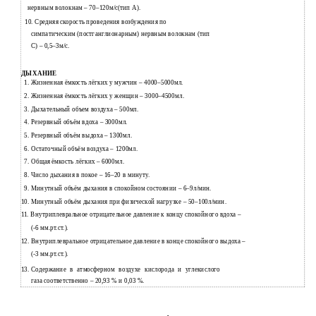
нервным волокнам –
70–120м/с(тип А).
10. Средняя скорость проведения возбуждения по
симпатическим (постганглионарным) нервным волокнам (тип
С) – 0,5–3м/с.
ДЫХАНИЕ
1.
Жизненная ёмкость лёгких у мужчин –
4000–5000мл.
2.
Жизненная ёмкость лёгких у женщин –
3000–4500мл.
3.
Дыхательный объем воздуха – 500мл.
4.
Резервный объём вдоха – 3000мл.
5.
Резервный объём выдоха – 1300мл.
6.
Остаточный объём воздуха – 1200мл.
7.
Общая ёмкость лёгких – 6000мл.
8.
Число дыхания в покое –
16–20 в минуту.
9.
Минутный объём дыхания в спокойном состоянии –
6–9л/мин.
10.
Минутный объём дыхания при физической нагрузке –
50–100л/мин.
11.
Внутриплевральное отрицательное давление к концу спокойного вдоха –
(-6 мм.рт.ст.).
12.
Внутриплевральное отрицательное давление в конце спокойного выдоха –
(-3 мм.рт.ст.).
13.
Содержание в атмосферном воздухе кислорода и углекислого
газа соответственно – 20,93 % и 0,03 %.