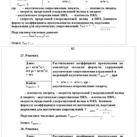
кг⁄м с;
кг⁄м с
,
=
=
∙
Т
— ?
∙
инт
где
– акустическое сопротивление люцита,
–
плотность люцита,
– скорость продольной ультразвуковой волны в люците;
- акустическое сопротивление ПВХ,
– плотность ПВХ,
-
скорость
продольной
ультразвуковой
в ПВХ. Запишем
волны
формулу коэффициента пропускания по интенсивности, подставив
∙с ∙ ∙с
выражения для акустических сопротивлений:
Т
=
.
инт
( ∙с + ∙с )
Подставляем числовые данные:
Т
=
= ,
.
∙ ∙ ∙ ∙
инт
( ∙+∙ )
Ответ:
Т
= ,
.
инт
62
27. Решение.
Дано:
Рассчитывают коэффициент пропускания по
3
ρ
= кг/м
с
=
амплитуде согласно формуле, содержащей
1
1
3
м/с ρ
= кг/м
с
акустические сопротивления отраженной и
2
2
∙
= м/с
падающей акустических волн:
Т
=
,
при
ампл
+
=
кг⁄м с; =
кг⁄м с
, где –
Найти:
∙
∙
акустическое сопротивление люцита,
Т
— ?
ампл
– плотность люцита, – скорость продольной ультразвуковой волны
в люците; - акустическое сопротивление ПВХ, – плотность ПВХ,-
скорость продольной ультразвуковой волны в ПВХ. Запишем
формулу коэффициента отражения по интенсивности, подставив
=
выражения для акустических сопротивлений:
Т
∙ ∙с
.
ампл
∙с + ∙с
∙ ∙
Подставляем числовые данные:
Т
=
, .
ампл
∙+∙
Ответ:
Т
, .
ампл
28. Решение.
Дано:
пропускания
Рассчитывают
коэффициент
по