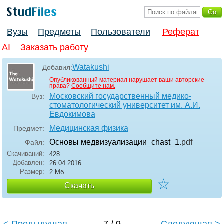
Вузы
Предметы
Пользователи
Реферат
AI
Заказать работу
Watakushi
Добавил:
Опубликованный материал нарушает ваши авторские
права?
Сообщите нам.
Московский государственный медико-
Вуз:
стоматологический университет им. А.И.
Евдокимова
Медицинская физика
Предмет:
Основы медвизуализации_chast_1
.pdf
Файл:
Скачиваний:
428
Добавлен:
26.04.2016
Размер:
2 Мб
☆
Скачать