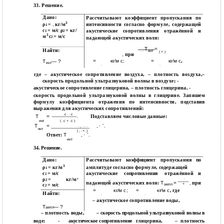
33. Решение.
Дано:
Рассчитывают коэффициент пропускания по
3
ρ
=
,
кг/м
интенсивности согласно формуле, содержащей
1
с
= м/с ρ
= кг/
акустические сопротивления отражённой и
1
2
3
м
с
= м/с
падающей акустических волн:
2
Т
=
Найти:
∙ ∙
инт
( + )
,
при
=
кг⁄м с;
=
кг⁄м с
,
Т
— ?
инт
∙
∙
где – акустическое сопротивление воздуха, – плотность воздуха,–
скорость продольной ультразвуковой волны в воздухе; -
акустическое сопротивление глицерина, – плотность глицерина, -
скорость продольной ультразвуковой волны в глицерине. Запишем
формулу коэффициента отражения по интенсивности, подставив
выражения для акустических сопротивлений:
∙с ∙ ∙с
Т
=
Подставляем числовые данные:
.
инт
( ∙с + ∙с )
−
Т
=
, ∙
.
∙ , ∙ ∙ ∙
инт
( , ∙+∙ )
−
Ответ:
Т
, ∙
.
инт
34. Решение.
Дано:
Рассчитывают
пропускания
коэффициент
по
3
ρ
= кг/м
амплитуде согласно формуле, содержащей
1
с
= м/с
акустические
отражённой
и
сопротивления
1
∙
ρ
=
кг/м
3
2
падающей акустических волн:
Т
=
,
при
+
с
= м/с
ампл
2
=
кг⁄м с;
=
кг⁄м с
, где
Найти:
∙
∙
– акустическое сопротивление воды,
Т
— ?
ампл
– плотность воды,
– скорость продольной ультразвуковой волны в
воде;
-
глицерина,
плотность
акустическое сопротивление
–