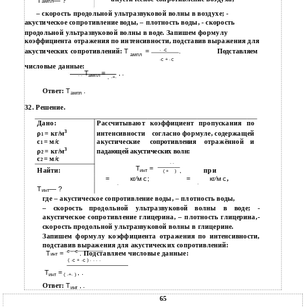
Т
— ?
ампл
– скорость продольной ультразвуковой волны в воздухе; -
акустическое сопротивление воды, – плотность воды, - скорость
продольной ультразвуковой волны в воде. Запишем формулу
коэффициента отражения по интенсивности, подставив выражения для
акустических сопротивлений:
Т
=
∙ ∙с
Подставляем
.
ампл
∙с + ∙с
числовые данные:
Т
=
, .
∙ ∙
ампл
, ∙+∙
Ответ:
Т
.
ампл
32. Решение.
Дано:
Рассчитывают
коэффициент
пропускания
по
3
ρ
= кг/м
интенсивности
согласно формуле, содержащей
1
с
= м/с
акустические
отражённой
и
сопротивления
1
3
ρ
= кг/м
падающей акустических волн:
2
с
= м/с
2
∙ ∙
Т
=
Найти:
при
,
инт
( +
)
=
кг⁄м с;
=
кг⁄м с
,
∙
∙
Т
— ?
инт
где – акустическое сопротивление воды, – плотность воды,
– скорость продольной ультразвуковой волны в воде; -
акустическое сопротивление глицерина, – плотность глицерина,-
скорость продольной ультразвуковой волны в глицерине.
Запишем формулу коэффициента отражения по интенсивности,
подставив выражения для акустических сопротивлений:
∙с ∙ ∙с
Т
=
.
Подставляем числовые данные:
инт
( ∙с + ∙с ) ∙ ∙ ∙ ∙
Т
=
, .
инт
( ∙+∙ )
Ответ:
Т
, .
инт
65