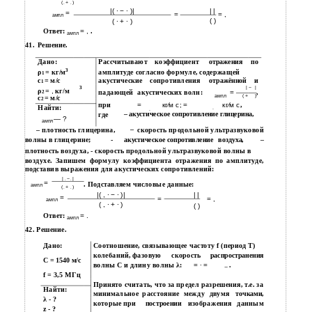
(
+
)
∙
∙
|( ∙ − ∙ )|
| |
=
=
= ,
ампл
( )
( ∙ + ∙ )
Ответ:
= ,
.
ампл
41.
Решение.
Дано:
Рассчитывают
коэффициент
по
отражения
3
ρ
= кг/м
амплитуде согласно формуле, содержащей
1
с
= м/с
акустические
сопротивления
и
отражённой
1
| −
|
3
ρ
=
,
кг/м
падающей
акустических волн:
=
,
2
ампл
( +
)
с
= м/с
2
при
=
кг⁄м с; =
кг⁄м с
,
Найти:
∙
∙
где
– акустическое сопротивление глицерина,
— ?
ампл
–
– плотность глицерина,
скорость продольной ультразвуковой
волны в глицерине;
-
акустическое сопротивление
воздуха,
–
плотность воздуха, - скорость продольной ультразвуковой волны в
воздухе. Запишем формулу коэффициента отражения по амплитуде,
подставив выражения для акустических сопротивлений:
|
−
|
∙
∙
=
. Подставляем числовые данные:
ампл
(
+
)
∙
∙
|( , ∙ − ∙ )|
| |
=
=
= ,
ампл
( , ∙ + ∙ )
( )
Ответ:
= .
ампл
42. Решение.
Дано:
Соотношение, связывающее частоту f (период T)
колебаний, фазовую
скорость
распространения
С = 1540 м/с
волны C и длину волны λ:
= ∙ =
.
f = 3,5 МГц
Принято считать, что за предел разрешения, т.е. за
Найти:
минимальное
расстояние
между
двумя
точками,
λ - ?
которые при
изображения
данным
построении
z - ?