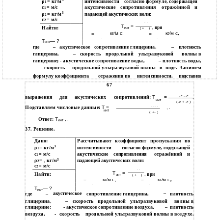
3
ρ
= кг/м
интенсивности
согласно формуле, содержащей
1
с
= м/с
акустические
сопротивления
отражённой
и
1
3
ρ
= кг/м
падающей акустических волн:
2
с
= м/с
2
∙ ∙
Т
=
Найти:
,
при
инт
( +
)
кг⁄м с;
кг⁄м с
,
=
=
∙
∙
Т
— ?
инт
–
акустическое
сопротивление глицерина,
где
–
плотность
глицерина,
–
скорость
продольной
ультразвуковой
волны в
глицерине; - акустическое сопротивление воды,
– плотность воды,
- скорость
продольной ультразвуковой волны
в
воде.
Запишем
формулу коэффициента
отражения по
интенсивности,
подставив
67
выражения
для
акустических
сопротивлений:
Т
=
∙с ∙ ∙с
.
инт
( ∙с + ∙с )
Подставляем числовые данные:
Т =
∙ ∙ ∙ ∙
, .
инт
( ∙+∙ )
Ответ:
Т
, .
инт
37. Решение.
Дано:
Рассчитывают
коэффициент
пропускания
по
3
ρ
= кг/м
интенсивности
согласно формуле, содержащей
1
с
= м/с
акустические
отражённой
и
сопротивления
1
3
ρ
=
,
кг/м
падающей акустических волн:
2
с
= м/с
2
∙ ∙
Т
=
Найти:
,
при
инт
( +
)
кг⁄м с;
кг⁄м с
,
=
=
∙
∙
Т
— ?
инт
где
–
акустическое
сопротивление глицерина,
–
плотность
глицерина,
скорость
продольной
ультразвуковой
волны в
–
глицерине;
- акустическое сопротивление воздуха,
–
плотность
воздуха,
-
скорость
продольной ультразвуковой волны в воздухе.