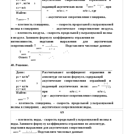
сопротивления
1
ρ
=
,
кг/м
∙
2
3
Т
=
,
при
падающей акустических волн:
ампл
+
с
= м/с
2
=
кг⁄м с; =
кг⁄м с
, где
Найти:
∙
∙
– акустическое сопротивление глицерина,
Т
— ?
ампл
– плотность глицерина,
– скорость продольной ультразвуковой
волны в глицерине;
-
акустическое
сопротивление
воздуха,
– плотность воздуха, - скорость продольной ультразвуковой волны
в воздухе. Запишем формулу коэффициента отражения по
интенсивности,
выражения
для
подставив
акустических
сопротивлений:
Т
=
∙ ∙с
Подставляем числовые данные:
.
ампл
∙с + ∙с
−
∙ , ∙
Т
=
, ∙
.
ампл
∙+, ∙
−
Ответ:
Т
, ∙
.
ампл
40. Решение.
Дано:
Рассчитывают
коэффициент
отражения
по
3
ρ
= кг/м
амплитуде согласно формуле, содержащей
1
с
= м/с
акустические
сопротивления
и
отражённой
1
| − |
3
=
ρ
= кг/м
падающей
акустических
волн:
,
ампл
2
( + )
с
= м/с
2
при
=
кг⁄м с; =
кг⁄м с
,
Найти:
∙
∙
где – акустическое сопротивление глицерина,
— ?
ампл
– плотность глицерина, – скорость продольной ультразвуковой
волны в глицерине; - акустическое сопротивление воды,
69
– плотность воды, - скорость продольной ультразвуковой волны в
воды. Запишем формулу коэффициента отражения по амплитуде,
подставив выражения для акустических сопротивлений:
=
. Подставляем числовые данные:
|
−
|
ампл
∙
∙