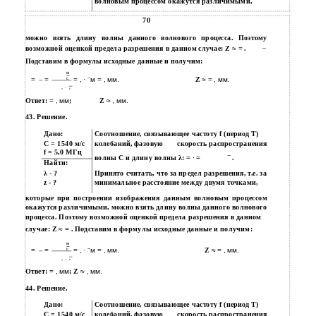
волновым процессом окажутся различимыми,
70
можно взять длину волны данного волнового процесса. Поэтому
возможной оценкой предела разрешения в данном случае: Z
≈ =
.
Подставим в формулы исходные данные и получим:
м
−
=
=
с
= , ∙
м = , мм.
Z
≈ = , мм.
, ∙
с
Ответ:
= , мм
;
Z
≈ , мм.
43. Решение.
Дано:
Соотношение, связывающее частоту f (период T)
С = 1540 м/с
колебаний, фазовую
скорость распространения
f = 5,0 МГц
волны C и длину волны λ:
= ∙ =
.
Найти:
λ - ?
Принято считать, что за предел разрешения, т.е. за
z - ?
минимальное расстояние между двумя точками,
которые при построении изображения данным волновым процессом
окажутся различимыми, можно взять длину волны данного волнового
процесса. Поэтому возможной оценкой предела разрешения в данном
случае: Z
≈ =
. Подставим в формулы исходные данные и получим:
м
−
=
=
с
= , ∙
м = , мм.
Z
≈ = , мм.
, ∙
с
Ответ:
= , мм
; Z
≈ , мм.
44. Решение.
Дано:
Соотношение, связывающее частоту f (период T)
С = 1540 м/с
колебаний, фазовую
скорость распространения