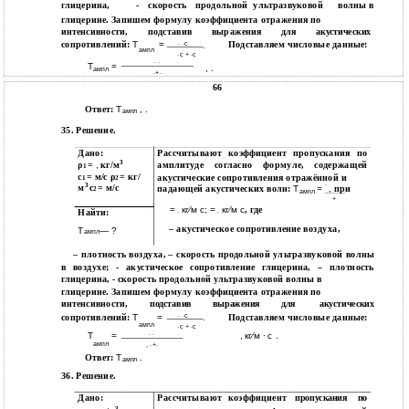
глицерина,
-
скорость
продольной
ультразвуковой
волны в
глицерине. Запишем формулу коэффициента отражения по
интенсивности,
подставив
выражения
для
акустических
сопротивлений:
Т
=
∙ ∙с
Подставляем числовые данные:
.
ампл
∙с + ∙с
∙ ∙
Т
=
, .
ампл
∙+∙
66
Ответ:
Т
, .
ампл
35. Решение.
Дано:
Рассчитывают коэффициент пропускания по
3
ρ
=
,
кг/м
амплитуде согласно формуле, содержащей
1
с
= м/с ρ
= кг/
акустические сопротивления отражённой и
1
2
∙
3
м
с
= м/с
падающей акустических волн:
Т
=
,
при
2
ампл
+
=
кг⁄м с; =
кг⁄м с
, где
Найти:
∙
∙
– акустическое сопротивление воздуха,
Т
— ?
ампл
– плотность воздуха, – скорость продольной ультразвуковой волны
в воздухе; - акустическое сопротивление глицерина, – плотность
глицерина, - скорость продольной ультразвуковой волны в
глицерине. Запишем формулу коэффициента отражения по
интенсивности,
подставив
выражения
для
акустических
сопротивлений:
Т
=
∙ ∙с
Подставляем числовые данные:
.
ампл
∙с + ∙с
∙ ∙
Т
=
, кг⁄м ∙ с .
ампл
, ∙+∙
Ответ:
Т
.
ампл
36. Решение.
Дано:
Рассчитывают
коэффициент
пропускания
по