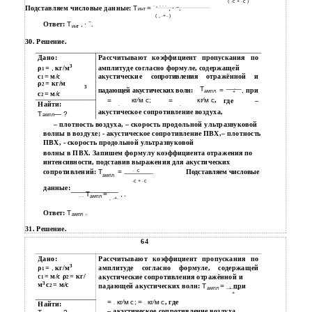
( ∙с + ∙с )
∙ , ∙ ∙ ∙
Подставляем числовые данные:
Т
=
, ∙
−
.
инт
( , ∙+∙ )
−
Ответ:
Т
, ∙
.
инт
30. Решение.
Дано:
Рассчитывают
коэффициент
пропускания
по
3
ρ
=
,
кг/м
амплитуде согласно формуле, содержащей
1
с
= м/с
акустические
отражённой
и
сопротивления
1
ρ
= кг/м
2
3
Т
∙
=
,
при
падающей акустических волн:
ампл
+
с
= м/с
2
кг⁄м с;
кг⁄м с
,
=
=
где
–
Найти:
∙
∙
акустическое сопротивление воздуха,
Т
— ?
ампл
– плотность воздуха, – скорость продольной ультразвуковой
волны в воздухе; - акустическое сопротивление ПВХ,– плотность
ПВХ, - скорость продольной ультразвуковой
волны в ПВХ. Запишем формулу коэффициента отражения по
интенсивности, подставив выражения для акустических
сопротивлений:
Т
=
∙ ∙с
Подставляем числовые
.
ампл
∙с + ∙с
данные:
Т
=
, .
∙ ∙
ампл
, ∙+∙
Ответ:
Т
.
ампл
31. Решение.
64
Дано:
Рассчитывают коэффициент пропускания по
3
ρ
=
,
кг/м
амплитуде согласно формуле, содержащей
1
с
= м/с ρ
= кг/
акустические сопротивления отражённой и
1
2
∙
3
м
с
= м/с
падающей акустических волн:
Т
=
,
при
2
ампл
+
=
кг⁄м с; =
кг⁄м с
, где
Найти:
∙
∙
– акустическое сопротивление воздуха,