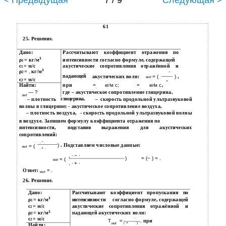
< Предыдущая
7 / 9
Следующая >
61
25. Решение.
Дано:
Рассчитывают
коэффициент
отражения
по
3
ρ
= кг/м
интенсивности согласно формуле, содержащей
1
с
= м/с
акустические
сопротивления
отражённой
и
1
3
ρ
=
,
кг/м
−
2
падающей
акустических волн:
)
,
= (
инт
с
= м/с
2
+
Найти:
при
=
кг⁄м с;
=
кг⁄м с
,
∙
∙
— ?
где – акустическое сопротивление глицерина,
инт
– плотность
глицерина,
–
скорость продольной ультразвуковой
волны в глицерине; - акустическое сопротивление воздуха,
– плотность воздуха,
- скорость продольной ультразвуковой волны
в воздухе. Запишем формулу коэффициента отражения по
интенсивности,
выражения
акустических
подставив
для
сопротивлений:
−
∙
∙
)
. Подставляем числовые данные:
= (
инт
+
∙
∙
, ∙ − ∙
)
= (− ) = .
= (
инт
, ∙ + ∙
Ответ:
= .
инт
26. Решение.
Дано:
коэффициент
пропускания
Рассчитывают
по
3
ρ
= кг/м
согласно формуле, содержащей
интенсивности
1
с
= м/с
акустические
сопротивления
отражённой
и
1
3
ρ
= кг/м
падающей акустических волн:
2
∙ ∙
с
= м/с
2
Т
=
,
при
( +
)
инт
Найти: