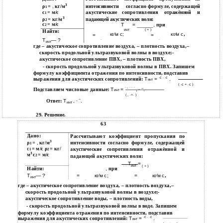
3
ρ
=
,
кг/м
согласно формуле, содержащей
интенсивности
1
с
= м/с
акустические
сопротивления
и
отражённой
1
3
ρ
= кг/м
падающей акустических волн:
2
с
= м/с
Т
=
,
при
2
∙ ∙
инт
( + )
Найти:
кг⁄м с;
кг⁄м с
,
=
=
∙
∙
Т
— ?
инт
где – акустическое сопротивление воздуха, – плотность воздуха,–
скорость продольной ультразвуковой волны в воздухе;-
акустическое сопротивление ПВХ, – плотность ПВХ,
- скорость продольной ультразвуковой волны в ПВХ. Запишем
формулу коэффициента отражения по интенсивности, подставив
∙с ∙ ∙с
выражения для акустических сопротивлений:
Т
=
.
инт
( ∙с + ∙с )
∙ , ∙ ∙ ∙
Подставляем числовые данные:
Т
=
, ∙
−
.
инт
( , ∙+∙ )
−
Ответ:
Т
, ∙
.
инт
29. Решение.
63
Дано:
Рассчитывают коэффициент пропускания по
3
ρ
=
,
кг/м
интенсивности согласно формуле, содержащей
1
с
= м/с ρ
= кг/
акустические сопротивления отражённой и
1
2
3
м
с
= м/с
падающей акустических волн:
2
Т
=
∙ ∙
инт
( + )
Найти:
,
при
=
кг⁄м с;
=
кг⁄м с
,
Т
— ?
инт
∙
∙
где – акустическое сопротивление воздуха, – плотность воздуха,–
скорость продольной ультразвуковой волны в воздухе;-
акустическое сопротивление воды, – плотность воды,
- скорость продольной ультразвуковой волны в воде. Запишем
формулу коэффициента отражения по интенсивности, подставив
∙с ∙ ∙с
выражения для акустических сопротивлений:
Т
=
.
инт