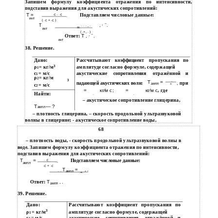
Запишем формулу коэффициента отражения по интенсивности,
подставив выражения для акустических сопротивлений:
Т =
Подставляем числовые данные:
∙с ∙ ∙с
.
инт
( ∙с + ∙с )
−
, ∙
.
Т
∙ ∙ ∙ , ∙
=
инт
( ∙+, ∙ )
−
Ответ:
Т , ∙
.
инт
38. Решение.
Дано:
Рассчитывают
пропускания
коэффициент
по
3
ρ
= кг/м
амплитуде согласно формуле, содержащей
1
с
= м/с
акустические
отражённой
и
сопротивления
1
ρ
= кг/м
2
3
Т
=
∙
,
при
падающей акустических волн:
ампл
+
с
= м/с
2
=
кг⁄м с;
=
кг⁄м с
, где
Найти:
∙
∙
– акустическое сопротивление глицерина,
Т
— ?
ампл
– плотность глицерина, – скорость продольной ультразвуковой
волны в глицерине; - акустическое сопротивление воды,
68
– плотность воды, - скорость продольной ультразвуковой волны в
воде. Запишем формулу коэффициента отражения по интенсивности,
подставив выражения для акустических сопротивлений:
=
∙ ∙с
Т
Подставляем числовые данные:
.
ампл
∙с + ∙с
Т
=
, .
∙ ∙
ампл
∙+∙
Ответ:
Т
, .
ампл
39. Решение.
Дано:
Рассчитывают
коэффициент
пропускания
по
3
ρ
= кг/м
амплитуде согласно формуле, содержащей
1
с
= м/с
акустические
отражённой
и