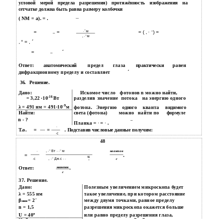
угловой мерой предела разрешения) протяжённость изображения на
сетчатке должна быть равна размеру колбочки
( NM = a).
=
.
−
−
=
=
∙
м
= ( , ∙
) =
−
, ∙
м
, ° = ,
´
=
´
Ответ:
предел
глаза
равен
анатомический
практически
дифракционному пределу и составляет
´
36.
Решение.
Дано:
Искомое число
фотонов n можно найти,
-16
= 3,22 ∙10
Вт
разделив
значение
потока
на энергию одного
-9
λ = 491 нм = 491∙10
м
фотона.
Энергию
кванта
одного
видимого
Найти:
света (фотона)
можно
найти по
формуле
n - ?
Планка
= ∙ = ∙
.
∙
Т.о.
=
=
. Подставив числовые данные получим:
∙с
48
−
−
∙
, ∙
Вт ∙ ∙
м
квантов
=
.
м
−
∙с
, ∙
Дж∙с ∙ ∙
с
с
Ответ:
.
квантов
с
37. Решение.
Дано:
Полезным увеличением микроскопа будет
λ = 555 нм
такое увеличение, при котором расстояние
β
= 2´
между двумя точками, равное пределу
мин
n = 1,5
разрешения микроскопа окажется больше
о
U = 40
или равно пределу разрешения глаза,