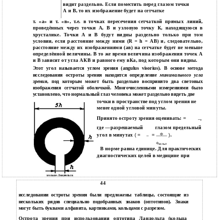
видит раздельно. Если поместить перед глазом точки
А и В, то их изображение будет на сетчатке
т. «а» и т. «в», т.е. в точках пересечения сетчаткой прямых линий,
проведённых через точки А, В и узловую точку К, находящуюся в
хрусталике. Точки А и В будут видны раздельно только при том
условии, если расстояние между ними (R = h = АВ) и, следовательно,
расстояние между их изображениями (ав) на сетчатке будет не меньше
определённой величины. В то же время величина изображения точек А
и В зависит от угла АКВ и равного ему вКа, под которым они видны.
Этот угол называется углом зрения (angulus visorius). В основе метода
исследования остроты зрения находится определение
минимального угла
зрения
, под которым может быть раздельно воспринято два световых
изображения сетчатой оболочкой. Многочисленными измерениями было
установлено, что нормальный глаз человека может раздельно видеть две
точки в пространстве под углом зрения не
менее одной угловой минуты.
Принято остроту зрения оценивать:
=
,
где
—
разрешаемый
глазом предельный
угол в минутах
( =
=
ф
)
.
ф
испыт
В норме равна единице. Для практических
диагностических целей в медицине при
44
исследовании остроты зрения были предложены таблицы, состоящие из
нескольких рядов специально подобранных знаков (оптотипов). Знаки
могут быть буквами алфавита, картинками, кольцами с разрезом.
Острота зрения при использовании оптотипа Ландольта (кольца