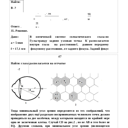
Найти:
B -?
∙
, ∙ лк
кд
=
,
, нт ,
м
кд
Ответ:
,
.
м
35. Решение.
Дано:
В
оптической
системе
схематического
глаза по
Гульстранду
задняя
узловая
точка
Кˈ располагается
a = 5 мкм
внутри
глаза
на
расстоянии f,
переднему
равном
f = 17,1 мм
фокусному расстоянию, от заднего фокуса. Задний фокус
47
Найти: глаза располагается на сетчатке
-?
Тогда минимальный угол зрения определяется из тех соображений, что
изображение двух ещё раздельно воспринимаемых человеком точек должно
приходиться на две колбочки, между которыми находится по крайней мере
одна не засвеченная клетка. Случай CD на рис.2 , но не AB и тем более не
EQ. Другими словами, при минимальном угле зрения (являющегося