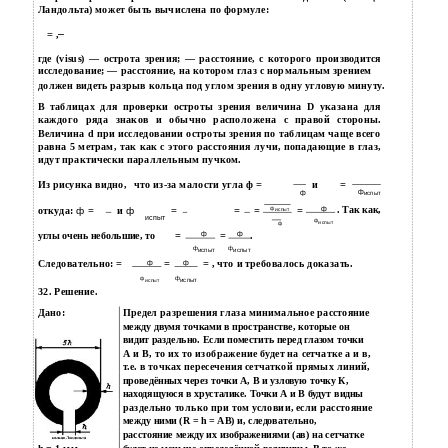
Ландольта) может быть вычислена по формуле:
=
,
где (visus) — острота зрения; — расстояние, с которого производится
исследование; — расстояние, на котором глаз с нормальным зрением
должен видеть разрыв кольца под углом зрения в одну угловую минуту.
В таблицах для проверки остроты зрения величина D указана для
каждого ряда знаков и обычно расположена с правой стороны.
Величина d при исследовании остроты зрения по таблицам чаще всего
равна 5 метрам, так как с этого расстояния лучи, попадающие в глаз,
идут практически параллельным пучком.
Из рисунка видно,
что из-за малости угла ф
=
и
=
ф
ф
испыт
откуда:
ф =
и
ф
=
=
=
=
ф
. Так как,
ф
испыт
испыт
ф
испыт
ф
=
ф
=
ф
.
углы очень небольшие, то
ф
ф
испыт
испыт
Следовательно:
=
=
=
, что и требовалось доказать.
ф
ф
ф
ф
испыт
испыт
32. Решение.
Дано:
Предел разрешения глаза минимальное расстояние
между двумя точками в пространстве, которые он
видит раздельно. Если поместить перед глазом точки
А и В, то их то изображение будет на сетчатке а и в,
т.е. в точках пересечения сетчаткой прямых линий,
проведённых через точки А, В и узловую точку К,
находящуюся в хрусталике. Точки А и В будут видны
раздельно только при том условии, если расстояние
между ними (R = h = АВ) и, следовательно,
расстояние между их изображениями (ав) на сетчатке