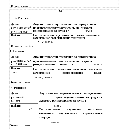
Ответ:
= кг⁄м с
.
50
2. Решение.
Дано:
Акустическое сопротивление по определению –
3
ρ
= 1300 кг/м
произведение плотности среды на скорость
1
распространения звука :
=
кг⁄м с
.
с
= 1920 м/с
1
∙
Соответственно заданным числовым значениям
Найти:
акустическое сопротивление глицерина:
=?
= ∙ = , ∙ кг⁄м с
.
Ответ:
= , ∙ кг⁄м с
.
3. Решение.
Дано:
Акустическое сопротивление по определению –
3
ρ
= 1000 кг/м
произведение плотности среды на скорость
1
с
= 1480 м/с
звука
:
=
кг⁄м с
.
распространения
1
∙
Найти:
Соответственно
заданным числовым
значениям
=?
сопротивление
воды:
акустическое
= ∙ = , ∙ кг⁄м с
.
Ответ:
= , ∙ кг⁄м с
.
4. Решение.
Дано:
Акустическое сопротивление по определению
3
ρ
= кг/м
– произведение плотности среды на
1
с
= м/с
скорость распространения звука :
1
Найти:
=
кг⁄м с
.
∙
=?
Соответственно
заданным
числовым
значениям
акустическое
сопротивление
кварца:
= ∙ = , ∙ кг⁄м с
.
Ответ:
= , ∙ кг⁄м с
.