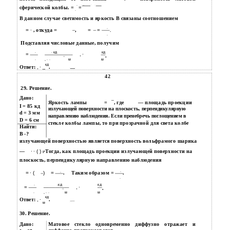
∙
∙
сферической колбы. =
=
∙
В данном случае светимость и яркость B связаны соотношением
∙
= ∙
, откуда
=
,
=
=
.
∙
Подставляя числовые данные, получим
∙
∙ кд
кд
=
, ∙
.
−
∙
, ∙ ∙
м
м
кд
Ответ:
, ∙
.
м
42
29. Решение.
Дано:
Яркость лампы
=
, где
— площадь проекции
I = 85 кд
излучающей поверхности на плоскость, перпендикулярную
d = 3 мм
направлению наблюдения. Если пренебречь поглощением в
D = 6 см
стекле колбы лампы, то при прозрачной для света колбе
Найти:
B -?
излучающей поверхностью является поверхность вольфрамого шарика
—
∙ ∙ ( )
. Тогда, как площадь проекции излучающей поверхности на
плоскость, перпендикулярную направлению наблюдения
∙
∙
= ∙ (
)
=
.
Таким образом =
.
∙
∙
∙кд
кд
=
, ∙
.
−
∙
, ∙ ∙
м
м
кд
Ответ:
, ∙
.
м
30. Решение.
Дано:
Матовое стекло одновременно диффузно отражает и