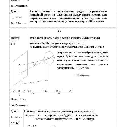
33. Решение.
Дано:
Задача сводится к определению предела разрешения в
линейной мере на расстоянии наилучшего зрения для
=
мкм
нормального глаза минимальный угол зрения для
э
которого составляет одну угловую минуту. Обозначим
D = 250 мм
46
Найти:
это расстояние между двумя разрешаемыми глазом
точками h. Из рисунка видно, что:
= ∙ ф
.
Г -?
Максимально возможное увеличение в данном случае
определяется тем соображением, что
зерно будет не заметно для глаза в
том случае, если оно окажется после
увеличения меньше, чем предел
разрешения.
Г ∙
≤ = ∙ ф
э
Г ≤
∙ ф
э
°
≤
−
−
−
Г ≤
≤
≤
.
∙ф
∙
м∙ (
)
∙
м∙ , ∙
−
−
∙
м
∙
м
э
Ответ:
Г ≤
.
34. Решение.
Дано:
Считая, что освещённость равномерна и яркость не
зависит
от
направления будем
последовательно
E= 50 лк
использовать формулы :
= ∙
, R =
∙
. Откуда:
ρ = 0,8
∙
∙ = ∙
и
=
.