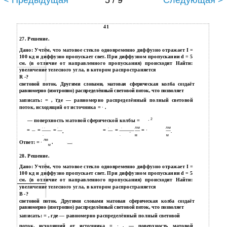
< Предыдущая
5 / 9
Следующая >
41
27. Решение.
Дано: Учтём, что матовое стекло одновременно диффузно отражает I =
100 кд и диффузно пропускает свет. При диффузном пропускании d = 5
см. (в отличие от направленного пропускания) происходит Найти:
увеличение телесного угла, в котором распространяется
R -?
световой поток. Другими словами, матовая сферическая колба создаёт
равномерно (изотропно) распределённый световой поток, что позволяет
записать:
=
, где — равномерно распределённый полный световой
поток, исходящий от источника
= ∙
.
2
— поверхность матовой сферической колбы
=
∙
∙ ∙
∙
∙
∙
лм
лм
=
=
=
=
=
= ∙
.
.
−
∙
∙
м
м
лм
Ответ:
= ∙
.
м
28. Решение.
Дано: Учтём, что матовое стекло одновременно диффузно отражает I =
100 кд и диффузно пропускает свет. При диффузном пропускании d = 5
см. (в отличие от направленного пропускания) происходит Найти:
увеличение телесного угла, в котором распространяется
B -?
световой поток. Другими словами матовая сферическая колба создаёт
равномерно (изотропно) распределённый световой поток, что позволяет
записать:
=
, где — равномерно распределённый полный световой
поток, исходящий от источника
= ∙
. — поверхность матовой