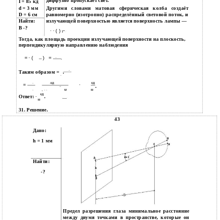
диффузно пропускает свет.
I = 85 кд
d = 3 мм
Другими словами матовая сферическая колба создаёт
D = 6 см
равномерно (изотропно) распределённый световой поток, и
излучающей поверхностью является поверхность лампы —
Найти:
B -?
∙ ∙ ( )
.
Тогда, как площадь проекции излучающей поверхности на плоскость,
перпендикулярную направлению наблюдения
= ∙ (
)
=
∙
.
∙
Таким образом =
.
∙
∙
∙кд
кд
=
∙
.
−
∙
, ∙ ∙
м
м
кд
Ответ:
∙
.
м
31. Решение.
43
Дано:
h = 1 мм
Найти:
-?
Предел разрешения глаза минимальное расстояние
между двумя точками в пространстве, которые он