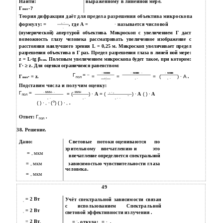
Найти:
выраженному в линейной мере.
Г
-?
пол
Теория дифракции даёт для предела разрешения объектива микроскопа
, ∙
формулу:
=
, где А =
∙
называется числовой
∙
(нумерической) апертурой объектива. Микроскоп с увеличением Г даст
возможность глазу человека рассматривать увеличенное изображение с
расстояния наилучшего зрения L = 0,25 м. Микроскоп увеличивает предел
разрешения объектива в Г раз. Предел разрешения глаза в линей ной мере:
z = L·tg β
. Полезным увеличением микроскопа будет такое, при котором:
мин
Г·
≥
z. Для оценки ограничимся равенством:
·
мин
·
мин
∙ ∙
·
мин
Г
=
Г
·
=
z.
=
=
=
(
) ∙ А
.
пол
пол
, ∙
, ∙
, ∙
∙
Подставим числа и получим оценку:
Г
=
· мин∙ ∙
· мин
, · ,
= (
) ∙
А
= (
) ∙
А
( ) ∙
А
пол
−
, ∙
, ∙
, ∙ ∙
о
( ) ∙ , ∙ (
) ( ) ∙ ,
.
Ответ:
Г
.
пол
38. Решение.
Дано:
Световые
потоки оцениваются
по
зрительному
впечатлению и
это
= ,
мкм
впечатление определяется спектральной
= ,
мкм
зависимостью чувствительности глаза
человека.
= ,
мкм
49
=
2 Вт
Учёт спектральной зависимости связан
,
с использованием Спектральной
=
2 Вт
,
световой эффективности излучения .
=
2 Вт
.
,
=
, откуда:
= ∙
.
,