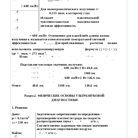
,
,
,
= 680 лм/Вт
Для монохроматического излучения с=
-?
0,555 мкм, к которому глаз
,
обладает максимальной
-?
,
чувствительностью максимальная
световая эффективность
-?
,
= 680 лм/Вт
.
Отношение для какойлибо длины волны
излучения к называется относительной спектральной световой
эффективностью
=
.
Для приближённых
расчётов
можно
использовать
аппроксимирующую
формулу
( ) = [− ( − ) ]
,
-2
где
= ,
мкм, = 275 мкм
.
∙
Итак:
=
∙
=
∙
∙
∙
− ( − )
,
,
,
,
Подставляя числовые значения, получим:
∙
, ∙
680 лм/Вт∙2 Вт 48,8 лм
;
∙
− ( − )
,
,
∙
∙
∙
− ( − )
1360 лм
;
,
,
,
∙
∙
, ∙
680 лм/Вт∙2 Вт 146,6 лм.
− ( − )
,
,
Ответ:
48,8 лм
;
1360 лм
;
146,6 лм.
,
,
,
Раздел.2. ФИЗИЧЕСКИЕ ОСНОВЫ УЛЬТРАЗВУКОВОЙ
ДИАГНОСТИКИ
1. Решение
Дано:
Акустическое сопротивление по определению –
3
ρ
= 0,1кг/м
произведение плотности среды на скорость
1
распространения звука :
=
кг⁄м с
.
с
= 330 м/с
1
∙
Соответственно заданным числовым значениям
акустическое сопротивление воздуха:
Найти:
= , ∙ = кг⁄м с
.
-?