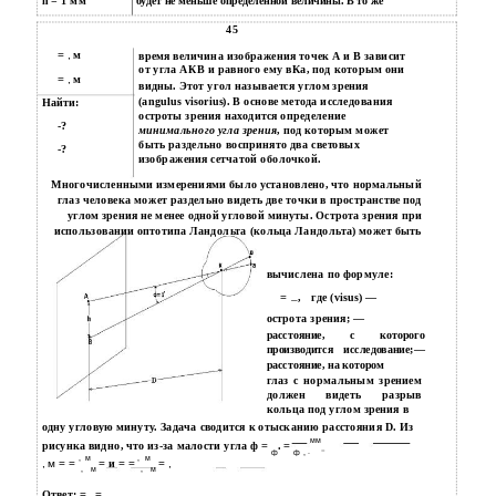
h = 1 мм
будет не меньше определённой величины. В то же
45
= ,
м
время величина изображения точек А и В зависит
от угла АКВ и равного ему вКа, под которым они
= ,
м
видны. Этот угол называется углом зрения
(angulus visorius). В основе метода исследования
Найти:
остроты зрения находится определение
-?
минимального угла зрения
, под которым может
быть раздельно воспринято два световых
-?
изображения сетчатой оболочкой.
Многочисленными измерениями было установлено, что нормальный
глаз человека может раздельно видеть две точки в пространстве под
углом зрения не менее одной угловой минуты. Острота зрения при
использовании оптотипа Ландольта (кольца Ландольта) может быть
вычислена по формуле:
=
,
где (visus) —
острота зрения; —
расстояние, с которого
производится исследование;—
расстояние, на котором
глаз с нормальным зрением
должен видеть разрыв
кольца под углом зрения в
одну угловую минуту. Задача сводится к отысканию расстояния D. Из
мм
рисунка видно, что из-за малости угла ф
=
.
=
−
ф
ф , ∙
,
м
,
м
, м = =
=
и
= =
= ,
,
м
,
м
Ответ:
=
,
= ,
.