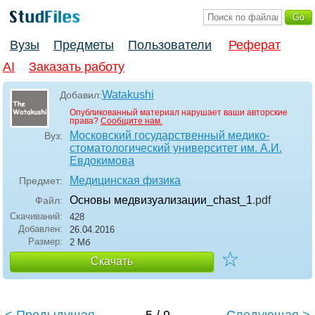
Вузы
Предметы
Пользователи
Реферат
AI
Заказать работу
Watakushi
Добавил:
Опубликованный материал нарушает ваши авторские
права?
Сообщите нам.
Московский государственный медико-
Вуз:
стоматологический университет им. А.И.
Евдокимова
Медицинская физика
Предмет:
Основы медвизуализации_chast_1
.pdf
Файл:
Скачиваний:
428
Добавлен:
26.04.2016
Размер:
2 Мб
☆
Скачать