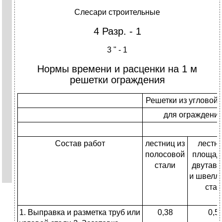
Слесари строительные
4 Разр. - 1
3 " - 1
Нормы времени и расценки на 1 м
решетки ограждения
Решетки из угловой 
для ограждени
Состав работ
лестниц из
лестни
полосовой
площадо
стали
двутав
и швелл
стал
1. Выправка и разметка труб или
0,38
0,5