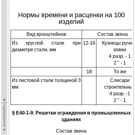
Нормы времени и расценки на 100
изделий
Вид кронштейнов
Состав звена
Из круглой стали при
12-16
Кузнецы ручн
диаметре стали, мм
ковки
4 разр. - 1
2 " - 1
18
То же
Из листовой стали толщиной 3
Слесари
мм
строительны
4 разр. -1
►Содержание►
2 " - 1
§ E40-1-9. Решетки ограждения в промышленных
зданиях
Состав звена