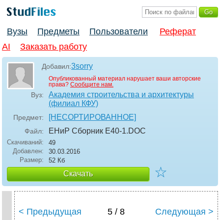
Вузы
Предметы
Пользователи
Реферат
AI
Заказать работу
3sorry
Добавил:
Опубликованный материал нарушает ваши авторские
права?
Сообщите нам.
Академия строительства и архитектуры
Вуз:
(филиал КФУ)
[НЕСОРТИРОВАННОЕ]
Предмет:
ЕНиР Сборник Е40-1
.DOC
Файл:
Скачиваний:
49
Добавлен:
30.03.2016
Размер:
52 Кб
☆
Скачать
< Предыдущая
5 / 8
Следующая >