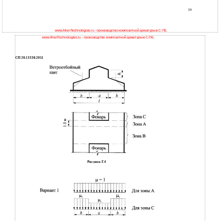
39
www.AlienTechnologies.ru - производство композитной арматуры в С-Пб.
www.AlienTechnologies.ru - производство композитной арматуры в С-Пб.
СП 20.13330.2011
Рисунок Г.4