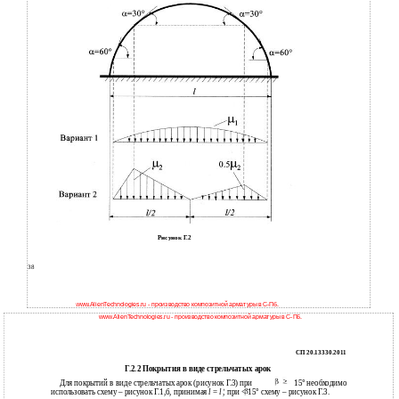
Рисунок Г.2
38
www.AlienTechnologies.ru - производство композитной арматуры в С-Пб.
www.AlienTechnologies.ru - производство композитной арматуры в С-Пб.
СП 20.13330.2011
Г.2.2 Покрытия в виде стрельчатых арок
Для покрытий в виде стрельчатых арок (рисунок Г.3) при
15
°
необходимо
использовать схему – рисунок Г.1,б, принимая
l
=
l
, при < 15
°
схему – рисунок Г.3.