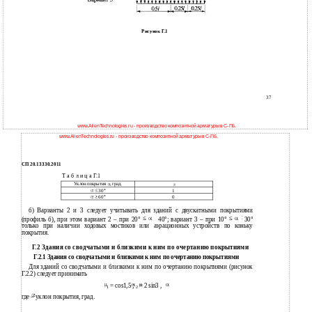
Рисунок Г.1
37
www.AlienTechnologies.ru - производство композитной арматуры в С-Пб.
www.AlienTechnologies.ru - производство композитной арматуры в С-Пб.
СП 20.13330.2011
Т а б л и ц а Г.1
Уклон покрытия
, град.
30
°
1
60
°
0
б) Варианты 2 и 3 следует учитывать для зданий с двускатными покрытиями
(профиль б), при этом вариант 2 – при 20
°
40
°
; вариант 3 – при 10
°
30
°
только при наличии ходовых мостиков или аэрационных устройств по коньку
покрытия.
Г.2 Здания со сводчатыми и близкими к ним по очертанию покрытиями
Г.2.1 Здания со сводчатыми и близкими к ним по очертанию покрытиями
Для зданий со сводчатыми и близкими к ним по очертанию покрытиями (рисунок
Г.2.2) следует принимать
= cos1,5 ;
= 2 sin3 ,
1
2
где – уклон покрытия, град.