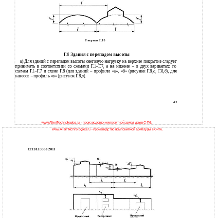
Рисунок Г.10
Г.8 Здания с перепадом высоты
a) Для зданий с перепадом высоты снеговую нагрузку на верхнее покрытие следует
принимать в соответствии со схемами Г.1–Г.7, а на нижнее – в двух вариантах: по
схемам Г.1–Г.7 и схеме Г.8 (для зданий – профили «а», «б» (рисунки Г.8,
а
, Г.8,
б
), для
навесов – профиль «в» (рисунок Г.8,
в
).
43
www.AlienTechnologies.ru - производство композитной арматуры в С-Пб.
www.AlienTechnologies.ru - производство композитной арматуры в С-Пб.
СП 20.13330.2011