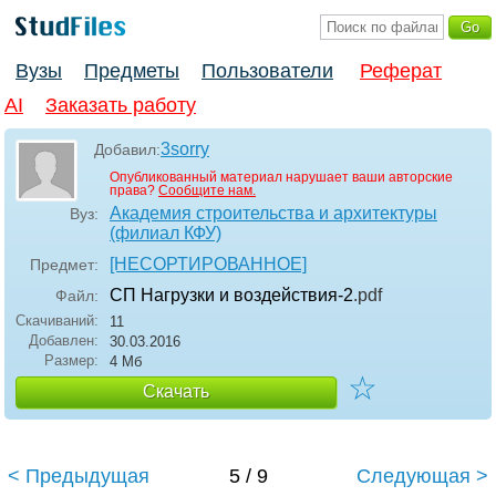
Вузы
Предметы
Пользователи
Реферат
AI
Заказать работу
3sorry
Добавил:
Опубликованный материал нарушает ваши авторские
права?
Сообщите нам.
Академия строительства и архитектуры
Вуз:
(филиал КФУ)
[НЕСОРТИРОВАННОЕ]
Предмет:
СП Нагрузки и воздействия-2
.pdf
Файл:
Скачиваний:
11
Добавлен:
30.03.2016
Размер:
4 Мб
☆
Скачать
< Предыдущая
5 / 9
Следующая >