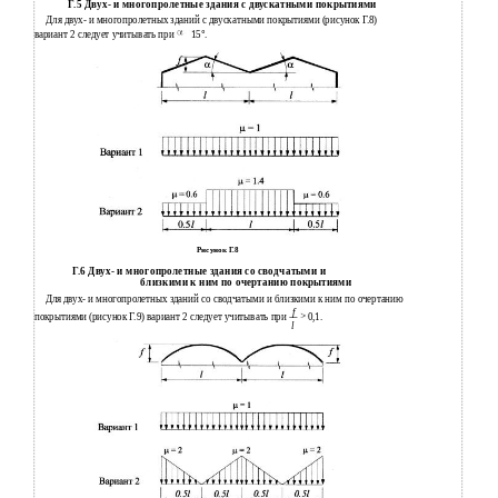
Г.5 Двух- и многопролетные здания с двускатными покрытиями
Для двух- и многопролетных зданий с двускатными покрытиями (рисунок Г.8)
вариант 2 следует учитывать при
15
°
.
Рисунок Г.8
Г.6 Двух- и многопролетные здания со сводчатыми и
близкими к ним по очертанию покрытиями
Для двух- и многопролетных зданий со сводчатыми и близкими к ним по очертанию
f
покрытиями (рисунок Г.9) вариант 2 следует учитывать при
0,1.
l