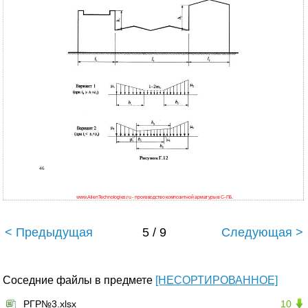
Рисунок Г.12
46
www.AlienTechnologies.ru - производство композитной арматуры в С-Пб.
< Предыдущая
5 / 9
Следующая >
Соседние файлы в предмете
[НЕСОРТИРОВАННОЕ]
РГР№3.xlsx
10