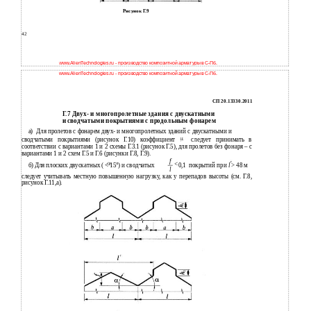
Рисунок Г.9
42
www.AlienTechnologies.ru - производство композитной арматуры в С-Пб.
www.AlienTechnologies.ru - производство композитной арматуры в С-Пб.
СП 20.13330.2011
Г.7 Двух- и многопролетные здания с двускатными
сводчатыми покрытиями с продольным фонарем
и
a)
Для пролетов с фонарем двух- и многопролетных зданий с двускатными и
сводчатыми покрытиями (рисунок Г.10) коэффициент
следует принимать в
соответствии с вариантами 1 и 2 схемы Г.3.1 (рисунок Г.5), для пролетов без фонаря – с
вариантами 1 и 2 схем Г.5 и Г.6 (рисунки Г.8, Г.9).
f
б) Для плоских двускатных ( < 15
°
) и сводчатых
0,1
покрытий при
l
> 48 м
l
следует учитывать местную повышенную нагрузку, как у перепадов высоты (см. Г.8,
рисунок Г.11,а).