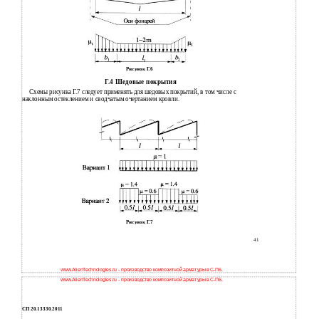
Рисунок Г.6
Г.4 Шедовые покрытия
Схемы рисунка Г.7 следует применять для шедовых покрытий, в том числе с
наклонным остеклением и сводчатым очертанием кровли.
Рисунок Г.7
41
www.AlienTechnologies.ru - производство композитной арматуры в С-Пб.
www.AlienTechnologies.ru - производство композитной арматуры в С-Пб.
СП 20.13330.2011