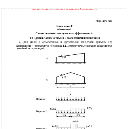
www.AlienTechnologies.ru - производство композитной арматуры в С-Пб.
СП 20.13330.2011
Приложение Г
(обязательное)
Схемы снеговых нагрузок и коэффициенты
Г.1 Здания с односкатными и двускатными покрытиями
а) Для зданий с односкатными и двускатными покрытиями (рисунок Г.1)
коэффициент
определяется по таблице Г.1. Промежуточные значения определяются
линейной интерполяцией.