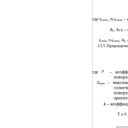
где
t
, t
– 
I,min
VII,max
А
,
А
–
I
VII
t
,
t
,
А
,
I,min
VII,max
I
13.5 Приращен
где
– коэффи
поверх
S
– максим
max
солне
поверх
ориент
k
– коэффиц
Т а б