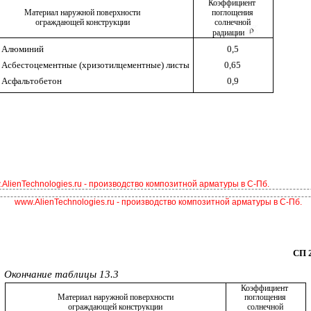
Коэффициент
Материал наружной поверхности
поглощения
ограждающей конструкции
солнечной
радиации
Алюминий
0,5
Асбестоцементные (хризотилцементные) листы
0,65
Асфальтобетон
0,9
AlienTechnologies.ru - производство композитной арматуры в С-Пб.
www.AlienTechnologies.ru - производство композитной арматуры в С-Пб.
СП 2
Окончание таблицы 13.3
Коэффициент
Материал наружной поверхности
поглощения
ограждающей конструкции
солнечной