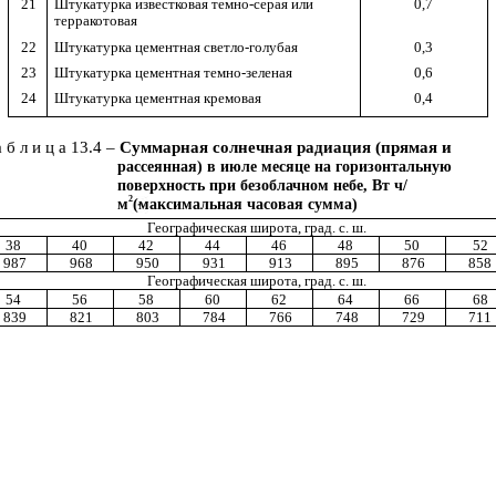
21
Штукатурка известковая темно-серая или
0,7
терракотовая
22
Штукатурка цементная светло-голубая
0,3
23
Штукатурка цементная темно-зеленая
0,6
24
Штукатурка цементная кремовая
0,4
а б л и ц а 13.4 –
Суммарная солнечная радиация (прямая и
рассеянная) в июле месяце на горизонтальную
поверхность при безоблачном небе, Вт ч/
2
м
(максимальная часовая сумма)
Географическая широта, град. с. ш.
38
40
42
44
46
48
50
52
987
968
950
931
913
895
876
858
Географическая широта, град. с. ш.
54
56
58
60
62
64
66
68
839
821
803
784
766
748
729
711