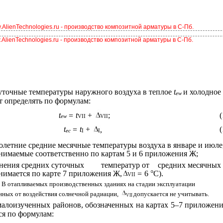
AlienTechnologies.ru - производство композитной арматуры в С-Пб.
AlienTechnologies.ru - производство композитной арматуры в С-Пб.
уточные температуры наружного воздуха в теплое
t
и холодное
ew
т определять по формулам:
t
= t
+
;
(
ew
VII
VII
t
= t
+
(
,
ec
I
I
олетние средние месячные температуры воздуха в январе и июле
нимаемые соответственно по картам 5 и 6 приложения Ж;
онения средних суточных
температур от
средних месячных
нимается по карте 7 приложения Ж,
=
6
С).
VII
е – В отапливаемых производственных зданиях на стадии эксплуатации
ных от воздействия солнечной радиации,
допускается не учитывать.
VII
малоизученных районов, обозначенных на картах 5–7 приложени
я по формулам: