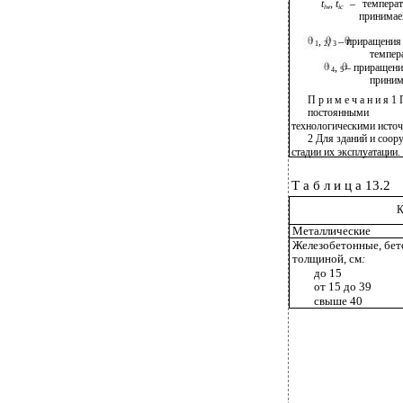
t
,
t
– темпера
iw
ic
принимае
,
,
– приращения 
1
2
3
темпер
,
– приращени
4
5
приним
П р и м е ч а н и я 
постоянными
технологическими источ
2 Для зданий и соор
стадии их эксплуатации.
Т а б л и ц а 13.2
К
Металлические
Железобетонные, бет
толщиной, см
:
до 15
от 15 до 39
свыше 40