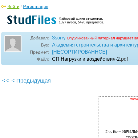
Войти
/
Регистрация
Файловый архив студентов.
1327 вузов, 5478 предметов.
3sorry
Добавил:
Опубликованный материал нарушает в
Академия строительства и архитекту
Вуз:
[НЕСОРТИРОВАННОЕ]
Предмет:
СП Нагрузки и воздействия-2
.pdf
Файл:
<<
< Предыдущая
www.
t
,
t
– началь
0
w
0
c
соотв