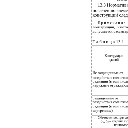
13.3 Норматив
по сечению элеме
конструкций следу
П р и м е ч а н и 
Конструкции, изгот
допускается рассматр
Т а б л и ц а 13.1
Конструкции
зданий
Не защищенные от
воздействия солнечн
радиации (в том числ
наружные ограждаю
Защищенные от
воздействия солнечн
радиации (в том числ
внутренние)
Обозначения, приня
t
,
t
– средние су
ew
ec
принимаем