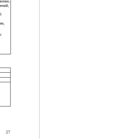
венно,
шений;
й
ии,
с
27