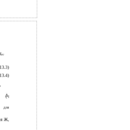
t
ec
13.3)
13.4)
,
(
I
для
я Ж,