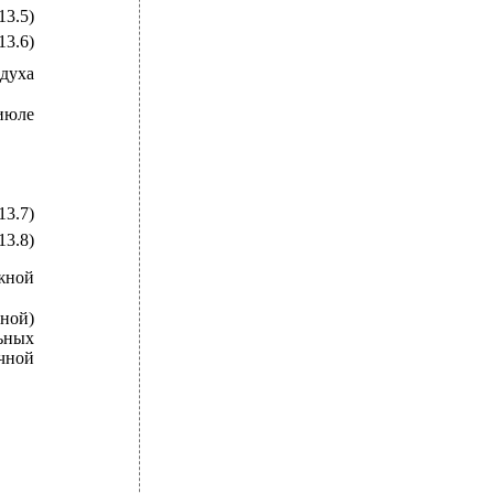
13.5)
13.6)
духа
 июле
13.7)
13.8)
жной
ной)
ьных
ичной