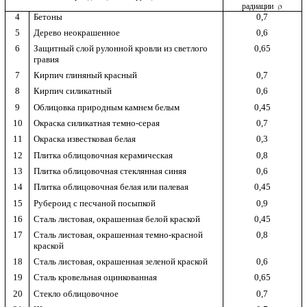
радиации
4
Бетоны
0,7
5
Дерево неокрашенное
0,6
6
Защитный слой рулонной кровли из светлого
0,65
гравия
7
Кирпич глиняный красный
0,7
8
Кирпич силикатный
0,6
9
Облицовка природным камнем белым
0,45
10
Окраска силикатная темно-серая
0,7
11
Окраска известковая белая
0,3
12
Плитка облицовочная керамическая
0,8
13
Плитка облицовочная стеклянная синяя
0,6
14
Плитка облицовочная белая или палевая
0,45
15
Рубероид с песчаной посыпкой
0,9
16
Сталь листовая, окрашенная белой краской
0,45
17
Сталь листовая, окрашенная темно-красной
0,8
краской
18
Сталь листовая, окрашенная зеленой краской
0,6
19
Сталь кровельная оцинкованная
0,65
20
Стекло облицовочное
0,7