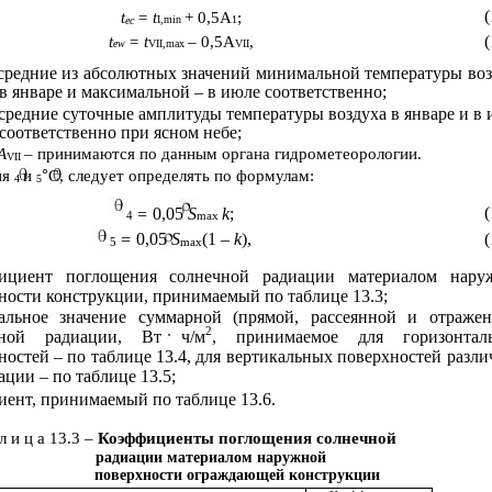
(
t
= t
+ 0,5A
;
I,min
1
ec
(
t
= t
– 0,5A
,
ew
VII,max
VII
средние из абсолютных значений минимальной температуры воз
в январе и максимальной – в июле соответственно;
 средние суточные амплитуды температуры воздуха в январе и в
соответственно при ясном небе;
А
– принимаются по данным органа гидрометеорологии.
VII
°
ия
и
С, следует определять по формулам:
4
5
(
=
0,05
S
k
;
4
max
=
0,05
S
(1
– k
),
(
5
max
циент поглощения солнечной радиации материалом нару
ности конструкции, принимаемый по таблице 13.3;
альное значение суммарной (прямой, рассеянной и отражен
2
чной радиации, Вт ч/м
, принимаемое для горизонтал
ностей – по таблице 13.4, для вертикальных поверхностей разл
ации – по таблице 13.5;
иент, принимаемый по таблице 13.6.
 л и ц а 13.3 –
Коэффициенты поглощения солнечной
радиации материалом наружной
поверхности ограждающей конструкции