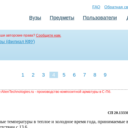
FAQ
Обратная св
Вузы
Предметы
Пользователи
аши авторские права?
Сообщите нам.
ры (филиал КФУ)
1
2
3
4
5
6
7
8
9
AlienTechnologies.ru - производство композитной арматуры в С-Пб.
СП 20.1333
ные температуры в теплое и холодное время года, принимаемые 
етствии с 13.6.