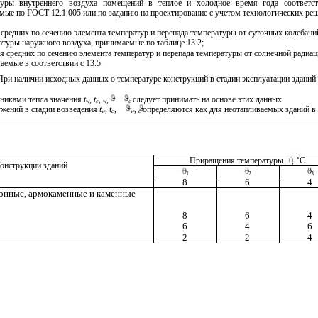
туры внутреннего воздуха помещений в теплое и холодное время года соответст
мые по ГОСТ 12.1.005 или по заданию на проектирование с учетом технологических ре
средних по сечению элемента температур и перепада температуры от суточных колебани
атуры наружного воздуха, принимаемые по таблице 13.2;
я средних по сечению элемента температур и перепада температуры от солнечной радиац
аемые в соответствии с 13.5.
1 При наличии исходных данных о температуре конструкций в стадии эксплуатации зданий 
никами тепла значения
t
,
t
,
,
следует принимать на основе этих данных.
w
c
w
c
ужений в стадии возведения
t
,
t
,
,
определяются как для неотапливаемых зданий в
w
c
w
c
Приращения температуры
,
°
С
онструкции зданий
1
2
3
8
6
4
онные, армокаменные и каменные
8
6
4
6
4
6
2
2
4