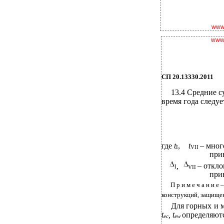
www.
www.
СП 20.13330.2011
13.4 Средние с
время года следуе
где
t
,
t
– мног
I
VII
при
,
– откл
I
VII
при
П р и м е ч а н и 
конструкций, защищен
Для горных и 
t
, t
определяютс
ec
ew