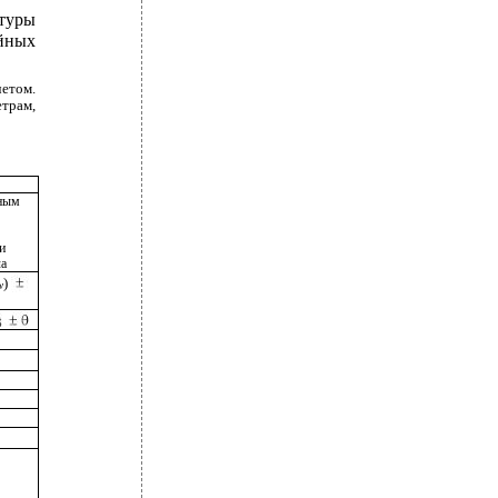
атуры
ойных
четом.
трам,
нным
и
а
)
w
5