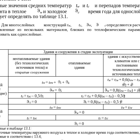
ные значения средних температур
t
и
t
и перепадов темпер
w
c
нта в теплое
и холодное
время года для односл
w
c
ет определять по таблице 13.1.
е – Для многослойных
конструкций
t
,
t
,
,
определяются рас
w
w
c
c
овленные из нескольких материалов, близких по теплофизическим параме
ивать как однослойные.
Здания и сооружения в стадии эксплуатации
здания с искусстве
неотапливаемые здания
климатом или с
(без технологических
отапливаемые
постоянными
источников тепла) и
здания
технологическим
открытые сооружения
источниками тепл
t
=
t
+ 0,6(
t
–
t
w
iw
ew
i
t
=
t
+
+
w
ew
1
4
±
+
ой
2
4
е
=
= 0,8(
t
–
t
) +
w
5
w
ew
iw
3 
щие)
t
=
t
– 0,5
t
=
t
+ 0,6(
t
–
t
) – 0,5
c
ec
1
c
ic
ec
ic
2
= 0
= 0,8(
t
–
t
) – 0,5
c
c
ec
ic
3
t
=
t
t
=
t
w
ew
w
iw
ой
= 0
w
е
t
=
t
t
=
t
c
ec
c
ic
= 0
c
тые в таблице 13.1:
точные температуры наружного воздуха в теплое и холодное время года соответственно,
ые в соответствии с 13.4;