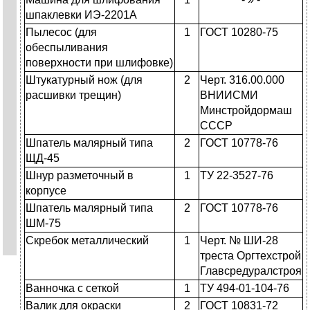
шпаклевки ИЭ-2201А
Пылесос (для
1
ГОСТ 10280-75
обеспыливания
поверхности при шлифовке)
Штукатурный нож (для
2
Черт. 316.00.000
расшивки трещин)
ВНИИСМИ
Минстройдормаш
СССР
Шпатель малярный типа
2
ГОСТ 10778-76
ЩД-45
Шнур разметочный в
1
ТУ 22-3527-76
корпусе
Шпатель малярный типа
2
ГОСТ 10778-76
ШМ-75
Скребок металлический
1
Черт. № ШИ-28
треста Оргтехстрой
Главсредуралстроя
Ванночка с сеткой
1
ТУ 494-01-104-76
Валик для окраски
2
ГОСТ 10831-72