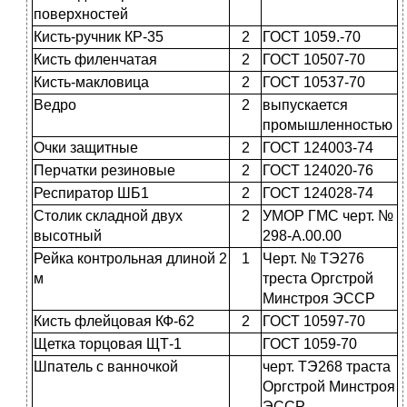
поверхностей
Кисть-ручник КР-35
2
ГОСТ 1059.-70
Кисть филенчатая
2
ГОСТ 10507-70
Кисть-макловица
2
ГОСТ 10537-70
Ведро
2
выпускается
промышленностью
Очки защитные
2
ГОСТ 124003-74
Перчатки резиновые
2
ГОСТ 124020-76
Респиратор ШБ1
2
ГОСТ 124028-74
Столик складной двух
2
УМОР ГМС черт. №
высотный
298-A.00.00
Рейка контрольная длиной 2
1
Черт. № ТЭ276
м
треста Оргстрой
Минстроя ЭССР
Кисть флейцовая КФ-62
2
ГОСТ 10597-70
Щетка торцовая ЩТ-1
ГОСТ 1059-70
Шпатель с ванночкой
черт. TЭ268 траста
Оргстрой Минстроя
ЭССР