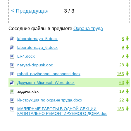
< Предыдущая
3 / 3
Соседние файлы в предмете
Охрана труда
laboratornaya_5.docx
8
laboratornaya_6.docx
9
LR4.docx
9
naryad-dopusk.doc
28
raboti_povihennoi_opasnosti.docx
163
Документ Microsoft Word.docx
63
задача.xlsx
19
Инструкция по охране труда.docx
22
МАЛЯРНЫЕ РАБОТЫ В ОДНОЙ СЕКЦИИ
183
КАПИТАЛЬНО РЕМОНТИРУЕМОГО ДОМА.doc