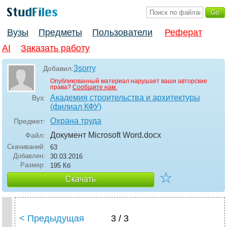
Вузы
Предметы
Пользователи
Реферат
AI
Заказать работу
3sorry
Добавил:
Опубликованный материал нарушает ваши авторские
права?
Сообщите нам.
Академия строительства и архитектуры
Вуз:
(филиал КФУ)
Охрана труда
Предмет:
Документ Microsoft Word
.docx
Файл:
Скачиваний:
63
Добавлен:
30.03.2016
Размер:
195 Кб
☆
Скачать
< Предыдущая
3 / 3