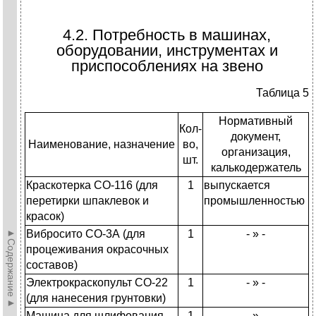
4.2. Потребность в машинах,
оборудовании, инструментах и
приспособлениях на звено
Таблица 5
Нормативный
Кол-
документ,
Наименование, назначение
во,
организация,
шт.
калькодержатель
Краскотерка СО-116 (для
1
выпускается
перетирки шпаклевок и
промышленностью
красок)
►Содержание►
Вибросито СО-3А (для
1
- » -
процеживания окрасочных
составов)
Электрокраскопульт СО-22
1
- » -
(для нанесения грунтовки)
Машина для шлифования
1
- » -