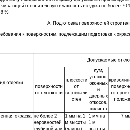
ечивающей относительную влажность воздуха не более 70 %
 8 %.
А. Подготовка поверхностей строител
Требования к поверхностям, подлежащим подготовке к окраск
Допускаемые откл
лузг,
усенков,
плоскости
криволин
ид отделки
оконных
поверхности
от
поверхн
и
от плоскости
вертикали
от проек
дверных
стен
полож
откосов,
пилястр
енная окраска
не более 2
1 мм на 1
1 мм на
7 м
неровностей
м высоты
1 м
глубиной или
(длины),
высоты