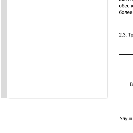
обесп
более
2.3. 
В
Улучш