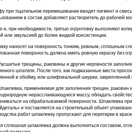
фу при тщательном перемешивании вводят пигмент и смесь п
ьзованием в состав добавляют растворитель до рабочей ко
ю и, при необходимости, третью огрунтовку выполняют коле
й или эмульсией до более жидкой консистенции.
овку наносят на поверхность тонким, ровным, сплошным сл
тованная поверхность должна иметь ровную окраску без от
 Расшитые трещины, раковины и другие неровности заполн
янного шпателя. После того, как подмазанные места просо
ленной в обойму, или шлифовальной шкурки, закрепленной 
 Шпаклевка, применяемая для заполнения трещин, раковин
 однородную нерасслаивающуюся массу, обладать свойство
вниваться на обрабатываемой поверхности. Шпаклевка при
йдеталь» и поставляется на строительный объект упакованн
водства работ шпаклевку пропускают для перетирки в краск
я сплошная шпаклевка должна выполняться составом, отли
чной подмазки.