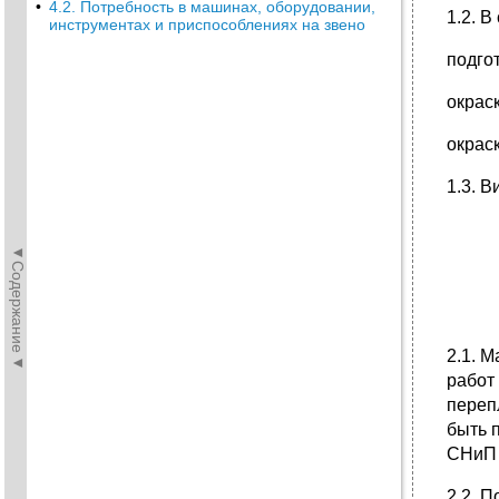
•
4.2. Потребность в машинах, оборудовании,
1.2. В
инструментах и приспособлениях на звено
подго
окрас
окрас
1.3. 
◄Содержание◄
2.1. 
работ
переп
быть 
СНиП 
2.2. 