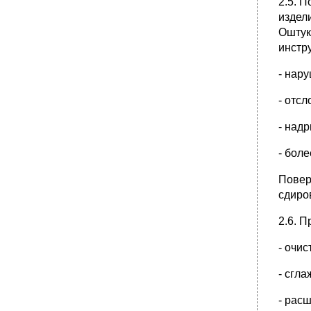
2.5. 
издел
Оштук
инстр
- нар
- отсл
- над
- боле
Повер
сдиро
2.6. 
- очис
- сгл
- рас