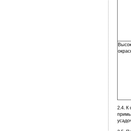
Высок
окрас
2.4. 
примы
усадо