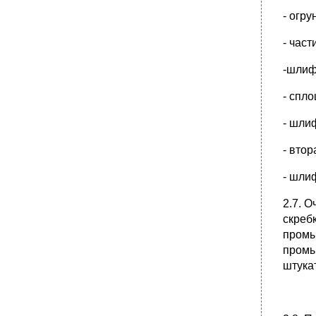
- огру
- част
-шлиф
- спл
- шли
- вто
- шли
2.7. 
скреб
промы
промы
штука