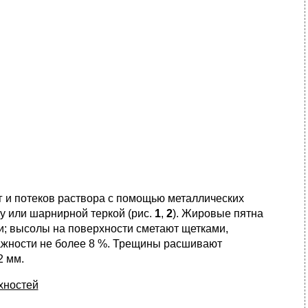
зг и потеков раствора с помощью металлических
у или шарнирной теркой (рис.
1
,
2
). Жировые пятна
; высолы на поверхности сметают щетками,
жности не более 8 %. Трещины расшивают
2 мм.
хностей