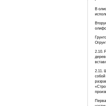
В оли
испол
Втору
олифо
Грунт
Огрун
2.10.
дерев
встав
2.11.
собой
разра
«Стро
произ
Перва
части