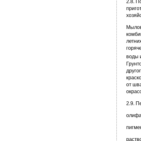
2.8. 
приго
хозяй
Мылов
комби
летни
горяч
воды 
Грунт
друго
краск
от шв
окрас
2.9. 
о
пиг
раст