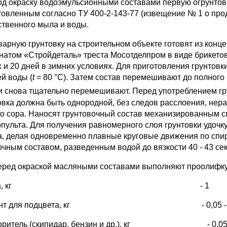
Под окраску водоэмульсионными составами первую огрунто
товленным согласно ТУ 400-2-143-77 (извещение № 1 о продл
ственного мыла и воды.
арную грунтовку на строительном объекте готовят из конц
натом «Стройдеталь» треста Мосотделпром в виде брикетов в
х и 20 дней в зимних условиях. Для приготовления грунтовк
ей воды (
t
= 80 °С). Затем состав перемешивают до полного 
и снова тщательно перемешивают. Перед употреблением гру
овка должна быть однородной, без следов расслоения, нера
го сора. Наносят грунтовочный состав механизированным 
опульта. Для получения равномерного слоя грунтовки удочк
а, делая одновременно плавные круговые движения по спир
очным составом, разведенным водой до вязкости 40 - 43 сек
Перед окраской масляными составами выполняют проолифк
лифа, кг - 1
мент для подцвета, кг - 0,05 - 0
воритель (скипидар, бензин и др.), кг - 0,05 -