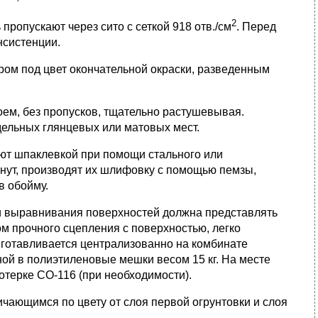
2
ропускают через сито с сеткой 918 отв./см
. Перед
нсистенции.
ром под цвет окончательной окраски, разведенным
оем, без пропусков, тщательно растушевывая.
дельных глянцевых или матовых мест.
яют шпаклевкой при помощи стального или
хнут, производят их шлифовку с помощью пемзы,
в обойму.
 и выравнивания поверхностей должна представлять
м прочного сцепления с поверхностью, легко
готавливается централизованно на комбинате
ой в полиэтиленовые мешки весом 15 кг. На месте
отерке СО-116 (при необходимости).
чающимся по цвету от слоя первой огрунтовки и слоя