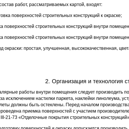
 состав работ, рассматриваемых картой, входят:
товка поверхностей строительных конструкций к окраске;
ка поверхностей строительных конструкций внутри помеще
ка поверхностей строительных конструкций внутри помеще
Вид окраски: простая, улучшенная, высококачественная, цве
2. Организация и технология с
Малярные работы внутри помещения следует производить п
 за исключением настилки паркета, наклейки линолеума, ус
леты должны быть остеклены. Перед началом производства
проведена приемка поверхностей с участием производителе
III-21-73 «Отделочные покрытия строительных конструкций»
Подготовку поверхностей и окраску допускается производить