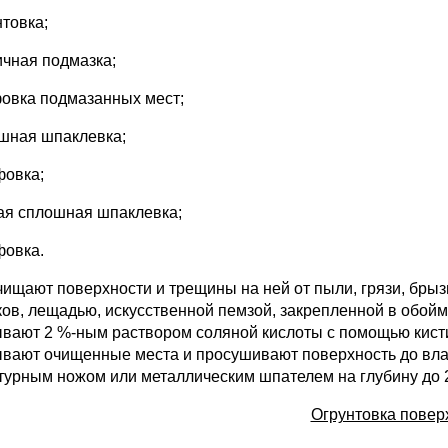
нтовка;
ичная подмазка;
овка подмазанных мест;
ошная шпаклевка;
фовка;
рая сплошная шпаклевка;
фовка.
Очищают поверхности и трещины на ней от пыли, грязи, бры
ков, лещадью, искусственной пемзой, закрепленной в обойм
вают 2 %-ным раствором соляной кислоты с помощью кисти
вают очищенные места и просушивают поверхность до вла
турным ножом или металлическим шпателем на глубину до 
Огрунтовка повер