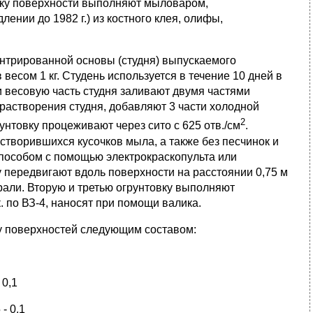
вку поверхности выполняют мыловаром,
ении до 1982 г.) из костного клея, олифы,
ентрированной основы (студня) выпускаемого
есом 1 кг. Студень используется в течение 10 дней в
и весовую часть студня заливают двумя частями
растворения студня, добавляют 3 части холодной
2
нтовку процеживают через сито с 625 отв./см
.
створившихся кусочков мыла, а также без песчинок и
способом с помощью электрокраскопульта или
у передвигают вдоль поверхности на расстоянии 0,75 м
али. Вторую и третью огрунтовку выполняют
.
по ВЗ-4, наносят при помощи валика.
у поверхностей следующим составом:
,1
 0,1