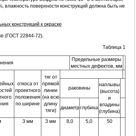
, влажность поверхности конструкций должна быть не
ьных конструкций к окраске
е (ГОСТ 22844-72).
Таблица 1
Предельные размеры
онения
местных дефектов, мм
тяг от
ейных
откоса от
прямой
наплывы
раковины
остей
проектного
линии
(высота)
тного
положения
(на всю
и
ения
по ширине
длину
впадины
диаметр
глубина
тяги)
(глубина)
м
3 мм
3 мм
8,0
5,0
50