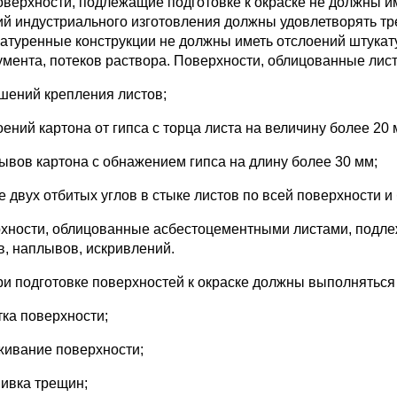
Поверхности, подлежащие подготовке к окраске не должны и
ий индустриального изготовления должны удовлетворять тр
атуренные конструкции не должны иметь отслоений штукату
умента, потеков раствора. Поверхности, облицованные лист
ушений крепления листов;
оений картона от гипса с торца листа на величину более 20 
рывов картона с обнажением гипса на длину более 30 мм;
е двух отбитых углов в стыке листов по всей поверхности и
хности, облицованные асбестоцементными листами, подлеж
в, наплывов, искривлений.
При подготовке поверхностей к окраске должны выполнятьс
тка поверхности;
аживание поверхности;
шивка трещин;