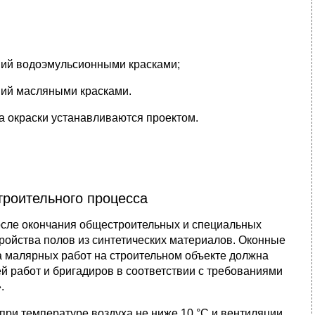
ний водоэмульсионными красками;
ний масляными красками.
та окраски устанавливаются проектом.
троительного процесса
осле окончания общестроительных и специальных
тройства полов из синтетических материалов. Оконные
 малярных работ на строительном объекте должна
й работ и бригадиров в соответствии с требованиями
.
 при температуре воздуха не ниже 10 °С и вентиляции,