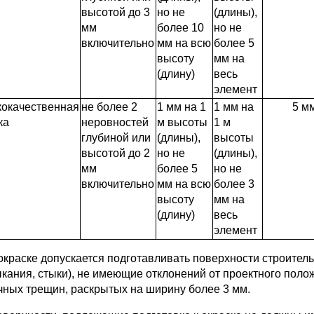
высотой до 3
но не
(длины),
мм
более 10
но не
включительно
мм на всю
более 5
высоту
мм на
(длину)
весь
элемент
окачественная
не более 2
1 мм на 1
1 мм на
5 м
ка
неровностей
м высоты
1 м
глубиной или
(длины),
высоты
высотой до 2
но не
(длины),
мм
более 5
но не
включительно
мм на всю
более 3
высоту
мм на
(длину)
весь
элемент
К окраске допускается подготавливать поверхности строител
кания, стыки), не имеющие отклонений от проектного полож
чных трещин, раскрытых на ширину более 3 мм.