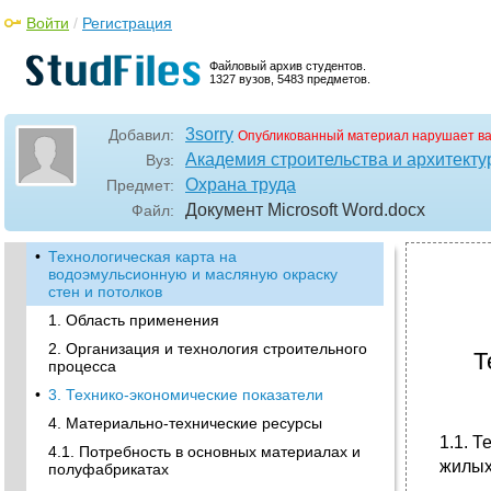
Войти
/
Регистрация
Файловый архив студентов.
1327 вузов, 5483 предметов.
3sorry
Добавил:
Опубликованный материал нарушает в
Академия строительства и архитекту
Вуз:
Охрана труда
Предмет:
Документ Microsoft Word
.docx
Файл:
•
Технологическая карта на
водоэмульсионную и масляную окраску
стен и потолков
1. Область применения
2. Организация и технология строительного
Т
процесса
•
3. Технико-экономические показатели
4. Материально-технические ресурсы
1.1. 
4.1. Потребность в основных материалах и
жилых
полуфабрикатах